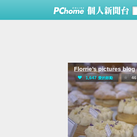
Florrie’s pictures blog
1,647
46
愛的鼓勵