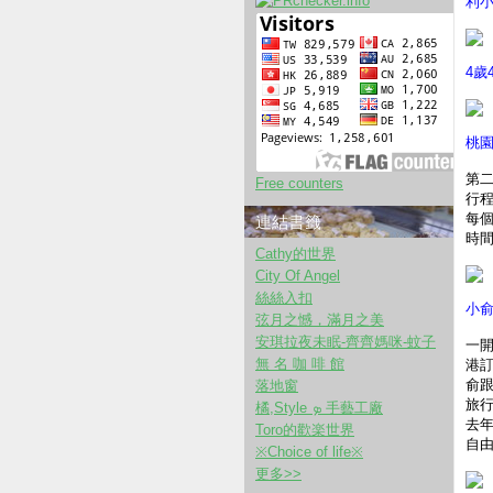
利小
4歲
桃
第二
Free counters
行
每
連結書籤
時間
Cathy的世界
City Of Angel
絲絲入扣
小俞
弦月之憾，滿月之美
安琪拉夜未眠-齊齊媽咪-蚊子
一
無 名 咖 啡 館
港
俞
落地窗
旅行
橘,Style ܤ 手藝工廠
去年
Toro的歡楽世界
自
※Choice of life※
更多
>>