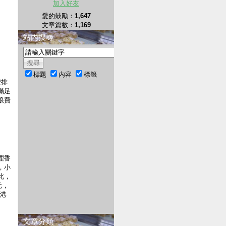
加入好友
愛的鼓勵：
1,647
文章篇數：
1,169
站內搜尋
標題
內容
標籤
安排
滿足
浪費
理香
，小
此，
元，
香港
文章分類