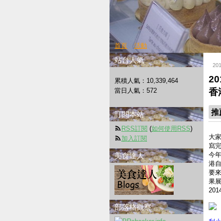
首頁
活動
站台人氣
20
2
累積人氣：
10,339,464
當日人氣：
572
香
推
訂閱本站
RSS訂閱
(
如何使用RSS
)
大
加入訂閱
寫
今
美食達人
港
要來
果
20
部落格觀察