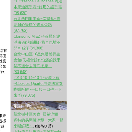
~L'Essence De Boshea 乳油
木果油護手霜~好用的護手霜
(98,630)
台北西門町美食~南蠻堂~需
要耐心等待的蜂蜜蛋糕
(97,762)
Clarisonic Mia2 科萊麗音波
淨膚儀(洗臉機)~我再也離不
開Mia2了(84,308)
港有
台北中山區~6星集足體養生
回覆
會館(民權會館)~怕痛的我果
我應
然不適合去腳底按摩！
台幣
線旅
(80,648)
2013.10.14~10.17香港之旅
~Cookies Quartet曲奇四重奏
蝴蝶酥餅~一口接一口停不下
來丫(79,075)
最新回應
新北樹林區美食~晨希涼麵~
車票
獨特的易開罐涼麵，大家一起
這樣
來嚐鮮吧！
, (無為水晶)
旅遊
對，
中秋節月餅推薦~高雄莎士比