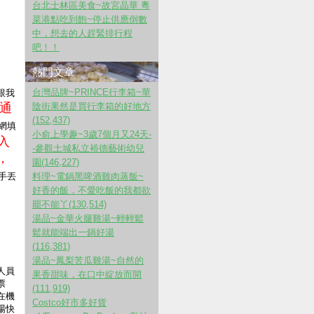
台北士林區美食~故宮晶華 粵
菜港點吃到飽~停止供應倒數
中，想去的人趕緊排行程
吧！！
熱門文章
台灣品牌~PRINCE行李箱~華
跟我
通
陰街果然是買行李箱的好地方
(152,437)
網填
小俞上學趣~3歲7個月又24天-
入
-參觀土城私立裕德藝術幼兒
，
園(146,227)
手丟
料理~電鍋黑啤酒雞肉蒸飯~
好香的飯，不愛吃飯的我都欲
罷不能丫(130,514)
湯品~金華火腿雞湯~輕輕鬆
鬆就能端出一鍋好湯
(116,381)
湯品~鳳梨苦瓜雞湯~自然的
人員
果香甜味，在口中綻放而開
票
(111,919)
在機
Costco好市多好貨
場快