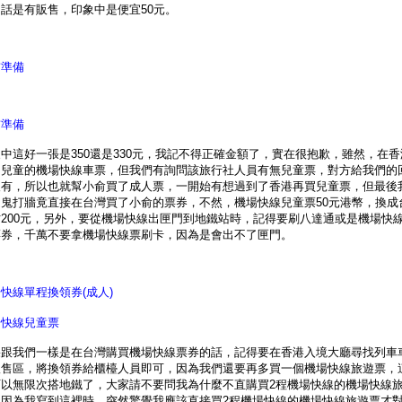
話是有販售，印象中是便宜50元。
前準備
前準備
中這好一張是350還是330元，我記不得正確金額了，實在很抱歉，雖然，在香
售兒童的機場快線車票，但我們有詢問該旅行社人員有無兒童票，對方給我們的
沒有，所以也就幫小俞買了成人票，一開始有想過到了香港再買兒童票，但最後
是鬼打牆竟直接在台灣買了小俞的票券，不然，機場快線兒童票50元港幣，換成
才200元，另外，要從機場快線出匣門到地鐵站時，記得要刷八達通或是機場快
票券，千萬不要拿機場快線票刷卡，因為是會出不了匣門。
快線單程換領券(成人)
場快線兒童票
果跟我們一樣是在台灣購買機場快線票券的話，記得要在香港入境大廳尋找列車
販售區，將換領券給櫃檯人員即可，因為我們還要再多買一個機場快線旅遊票，
可以無限次搭地鐵了，大家請不要問我為什麼不直購買2程機場快線的機場快線
，因為我寫到這裡時，突然驚覺我應該直接買2程機場快線的機場快線旅遊票才