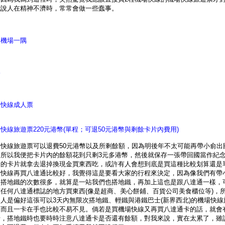
能說人在精神不濟時，常常會做一些蠢事。
港機場一隅
格
場快線成人票
快線旅遊票220元港幣(單程；可退50元港幣與剩餘卡片內費用)
場快線旅遊票可以退費50元港幣以及所剩餘額，因為明後年不太可能再帶小俞出
，所以我便把卡片內的餘額花到只剩3元多港幣，然後就保存一張帶回國當作紀
俞的卡片就拿去退掉換現金買東西吃，或許有人會想到底是買這種比較划算還是
場快線再買八達通比較好，我覺得這是要看大家的行程來決定，因為像我們有帶
，搭地鐵的次數很多，就算是一站我們也搭地鐵，再加上這也是跟八達通一樣，
有任何八達通標誌的地方買東西(像是超商、美心餅鋪、百貨公司美食櫃位等)，
人是偏好這張可以3天內無限次搭地鐵、輕鐵與港鐵巴士(新界西北)的機場快線
，而且一卡在手也比較不易不見。倘若是買機場快線又再買八達通卡的話，就會
卡，搭地鐵時也要時時注意八達通卡是否還有餘額，對我來說，實在太累了，雖