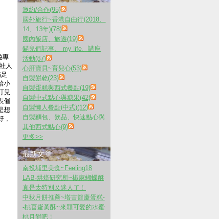
邀約/合作(95)
國外旅行~香港自由行(2018、
14、13年)(78)
國內飯店、旅遊(19)
貓兒們記事、 my life、講座
遊專
活動(87)
社人
心肝寶貝~育兒心(53)
滿足
自製餅乾(23)
給小
自製蛋糕與西式餐點(19)
訂兒
自製中式點心與糖果(42)
表催
自製懶人餐點(中式)(12)
是想
自製麵包、飲品、快速點心與
好，
其他西式點心(9)
更多
>>
最新文章
南投埔里美食~Feeling18
LAB-烘焙研究所~椒麻蝴蝶酥
真是太特別又迷人了！
中秋月餅推薦~塔吉節慶蛋糕-
-桃喜蛋黃酥~來顆可愛的水蜜
桃月餅吧！