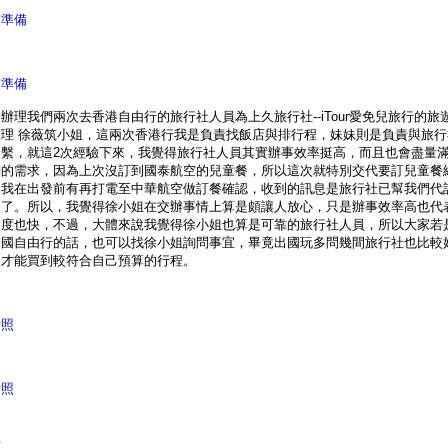
前準備
前準備
辦理我們兩次去香港自由行的旅行社人員為上久旅行社--iTour愛免兒旅行的旅
經理 徐薇筑小姐，這兩次香港行我是負責找飯店與排行程，妹妹則是負責與旅行
連繫，就這2次經驗下來，我覺得旅行社人員其實辦事效率挺高，而且也會盡量
們的需求，因為上次沒訂到國泰航空的兒童餐，所以這次就特別交代要訂兒童餐
，我在出發前有再打電至中華航空做訂餐確認，收到的訊息是旅行社已幫我們代
餐了。所以，我覺得徐小姐在交辦事情上算是頗讓人放心，只是辦事效率高也代
速度也快，不過，大體來說我覺得徐小姐也算是可靠的旅行社人員，所以大家若
出國自由行的話，也可以找徐小姐詢問事宜，畢竟出國玩多問幾間旅行社也比較
樣才能買到較符合自己預算的行程。
片照
片照
址