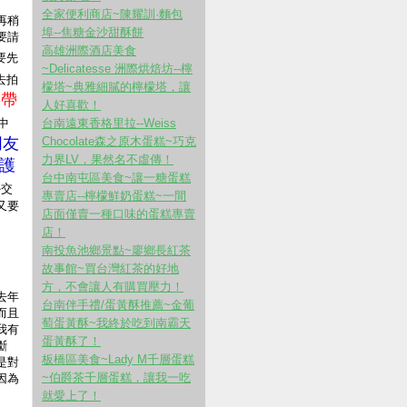
全家便利商店~陳耀訓·麵包
再稍
埠--焦糖金沙甜酥餅
要請
高雄洲際酒店美食
要先
~Delicatesse 洲際烘焙坊--檸
去拍
檬塔~典雅細膩的檸檬塔，讓
要帶
人好喜歡！
中
台南遠東香格里拉--Weiss
朋友
Chocolate森之原木蛋糕~巧克
力界LV，果然名不虛傳！
監護
台中南屯區美食~讓一糖蛋糕
外交
專賣店--檸檬鮮奶蛋糕~一間
又要
店面僅賣一種口味的蛋糕專賣
店！
南投魚池鄉景點~廖鄉長紅茶
故事館~買台灣紅茶的好地
方，不會讓人有購買壓力！
去年
台南伴手禮/蛋黃酥推薦~金葡
而且
萄蛋黃酥~我終於吃到南霸天
我有
蛋黃酥了！
斷
板橋區美食~Lady M千層蛋糕
是對
~伯爵茶千層蛋糕，讓我一吃
因為
就愛上了！