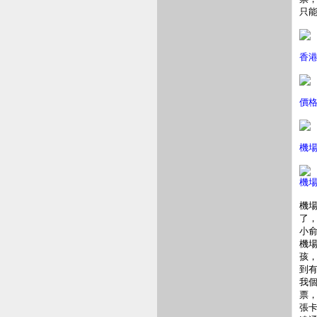
只
香
價
機
機場
機
了
小
機
孩
到
我個
票
張