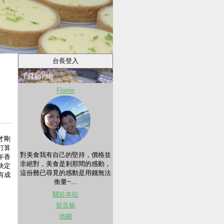
自我介紹
Florrie
才剛
打算
對美食我有自己的堅持，價格並
年香
非絕對，美食是剎那間的感動，
決定
這份難已尋覓的感動是用錢無法
有成
衡量~...
關於本站
留言板
地圖