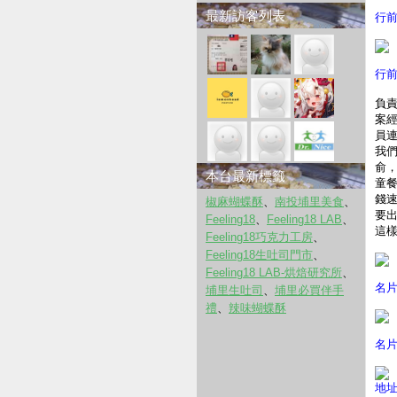
最新訪客列表
行
行
負責
案
員
我
俞
本台最新標籤
童
錢
椒麻蝴蝶酥
、
南投埔里美食
、
要
Feeling18
、
Feeling18 LAB
、
這
Feeling18巧克力工房
、
Feeling18生吐司門市
、
Feeling18 LAB-烘焙研究所
、
名
埔里生吐司
、
埔里必買伴手
禮
、
辣味蝴蝶酥
名
地