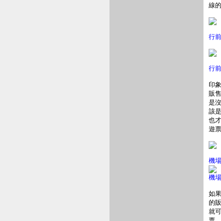
線的
行
行
印象
販
是
該
也
遊
機場
機
如
的
就
票