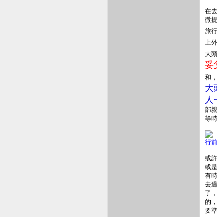
在
微
旅
上
大
妥
和
大
人
部
等
行
或
或
有
去
了
的
要