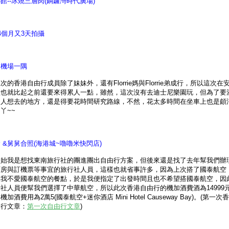
館--冰燒三層肉(銅鑼灣時代廣場)
4個月又3天拍攝
園機場一隅
次的香港自由行成員除了妹妹外，還有Florrie媽與Florrie弟成行，所以這次在
程也就比起之前還要來得累人一點，雖然，這次沒有去迪士尼樂園玩，但為了要
個人想去的地方，還是得要花時間研究路線，不然，花太多時間在坐車上也是頗
丫~~
 &舅舅合照(海港城~嚕嚕米快閃店)
開始我是想找東南旅行社的團進團出自由行方案，但後來還是找了去年幫我們辦
訂房與訂機票等事宜的旅行社人員，這樣也就省事許多，因為上次搭了國泰航空
跟我不愛國泰航空的餐點，於是我便指定了出發時間且也不希望搭國泰航空，因
社人員便幫我們選擇了中華航空，所以此次香港自由行的機加酒費酒為14999
機加酒費用為2萬5(國泰航空+迷你酒店 Mini Hotel Causeway Bay)。(第一次
由行文章：
第一次自由行文章
)