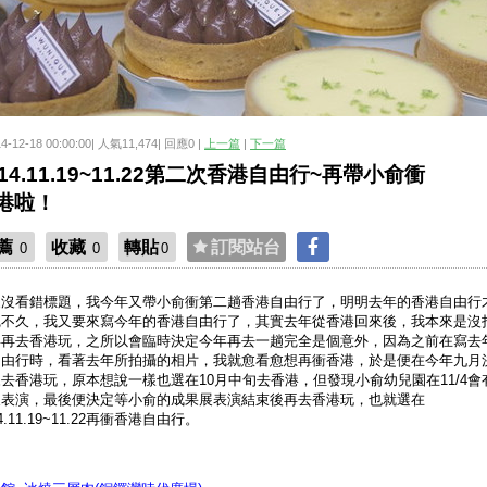
14-12-18 00:00:00| 人氣11,474| 回應0 |
上一篇
|
下一篇
014.11.19~11.22第二次香港自由行~再帶小俞衝
港啦！
薦
收藏
轉貼
訂閱站台
0
0
0
家沒看錯標題，我今年又帶小俞衝第二趟香港自由行了，明明去年的香港自由行
完不久，我又要來寫今年的香港自由行了，其實去年從香港回來後，我本來是沒
年再去香港玩，之所以會臨時決定今年再去一趟完全是個意外，因為之前在寫去
自由行時，看著去年所拍攝的相片，我就愈看愈想再衝香港，於是便在今年九月
去香港玩，原本想說一樣也選在10月中旬去香港，但發現小俞幼兒園在11/4會
展表演，最後便決定等小俞的成果展表演結束後再去香港玩，也就選在
14.11.19~11.22再衝香港自由行。