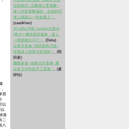
亞烘焙坊--王鵬傑心蛋黃酥~
迷人的蛋黃酥滋味，合諧的完
美口感讓人一吃就愛上！
,
(saadkhan)
JO MALONE London古龍水
(香水)~獨特揉香風格，讓人
一聞就難忘不已！
, (Delia)
台東市美食~雨田家馬卡龍~
淡雅迷人的馬卡龍滋味！
, (雨
田家)
團購美食~徐家功夫蛋捲~層
次多又好吃的手工蛋捲！
, (盧
靜怡)
國
念，
單買
小
可以
所以
旅遊
有二
說八