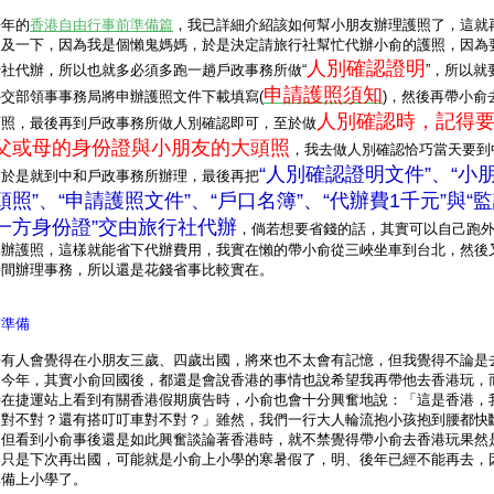
去年的
香港自由行事前準備篇
，我已詳細介紹該如何幫小朋友辦理護照了，這就
提及一下，因為我是個懶鬼媽媽，
於是決定請旅行社幫忙代辦小俞的護照，因為
人別確認證明
行社代辦，所以也就多必須多跑一趟戶政事務所做“
”，所以就
申請護照須知
外交部領事事務局將申辦護照文件下載填寫(
)，然後再帶小俞
人別確認時，記得
頭照，最後再到戶政事務所做人別確認即可，至於做
父或母的身份證與小朋友的大頭照
，我去做人別確認恰巧當天要到
“人別確認證明文件”、“小
，於是就到中和戶政事務所辦理，最後再把
頭照”、“申請護照文件”、“戶口名簿”、“代辦費1千元”與“
一方身份證”交由旅行社代辦
，倘若想要省錢的話，其實可以自己跑
親辦護照，這樣就能省下代辦費用，我實在懶的帶小俞從三峽坐車到台北，然後
時間辦理事務，所以還是花錢省事比較實在。
前準備
許有人會覺得在小朋友三歲、四歲出國，將來也不太會有記憶，但我覺得不論是
是今年，其實小俞回國後，都還是會說香港的事情也說希望我再帶他去香港玩，
時在捷運站上看到有關香港假期廣告時，小俞也會十分興奮地說：「這是香港，
過對不對？還有搭叮叮車對不對？」雖然，我們一行大人輪流抱小孩抱到腰都快
，但看到小俞事後還是如此興奮談論著香港時，就不禁覺得帶小俞去香港玩果然
，只是下次再出國，可能就是小俞上小學的寒暑假了，明、後年已經不能再去，
準備上小學了。