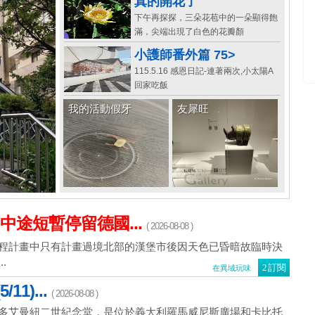
真的開花了
下午再探探，三朵花苞中的一朵顯得飽
滿，尖端出現了白色的花瓣顏
小護師番外篇 75>
115.5.16 感恩日記-連著兩次,小太陽A
回家吃飯
我的活動假牙
友犀旺
中途短暫停留德國...
( 2026-08-08 )
程計畫中只有計畫過境北部的漢堡市後因天色已昏暗故臨時決
.
訂閱
在異域玩味
1)...
( 2026-08-08 )
多艾曼紐二世紀念堂，是位於義大利羅馬威尼斯廣場和卡比托