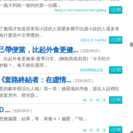
義大利統一後的的第一位國...
訂閱
Being is more important than getting
了脆我才知道原來寫小說的人那麼多幾乎比讀小說的人還多有
什麼高中文學獎的...
訂閱
冷漠之火 Cool fire
帶便當，比起外食更健...
( 2026-08-07 )
，比起外食更健康-夏季日常。(舞動馬尾廚房)「今天吃什
飯？」每天都在選擇...
訂閱
馬尾噗噗跳足跡。
《套路終結者：在虛情...
( 2026-08-07 )
意的劇本裡活出人格》第一章：修羅場的序曲，誰在人設裡狂
套房內，燈光昏...
訂閱
細 水 長 流
...
( 2026-08-07 )
被偏愛，結果，有，有被ＡＩ偏愛，^^哈...
訂閱
細 水 長 流