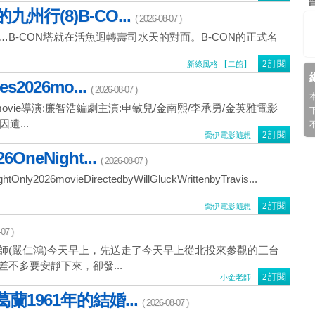
州行(8)B-CO...
( 2026-08-07 )
B-CON塔就在活魚迴轉壽司水天的對面。B-CON的正式名
訂閱
新綠風格 【二館】
s2026mo...
( 2026-08-07 )
26movie導演:廉智浩編劇主演:申敏兒/金南熙/李承勇/金英雅電影
遺...
訂閱
喬伊電影隨想
neNight...
( 2026-08-07 )
y2026movieDirectedbyWillGluckWrittenbyTravis...
訂閱
喬伊電影隨想
07 )
師(嚴仁鴻)今天早上，先送走了今天早上從北投來參觀的三台
不多要安靜下來，卻發...
訂閱
小金老師
蘭1961年的結婚...
( 2026-08-07 )