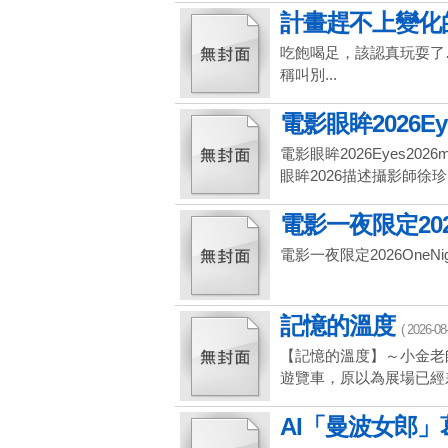
計畫趕不上變化的九
吃飽喝足，該認真玩耍了…
稱叫別...
電影眼眸2026Eye
電影眼眸2026Eyes20
眼眸2026描述攝影師徐珍因
電影一夜限定2026O
電影一夜限定2026OneNightOnl
記憶的溫度
( 2026-08-
【記憶的溫度】～小金老
遊覽車，原以為展場已經差
AI「曼波女郎」葛