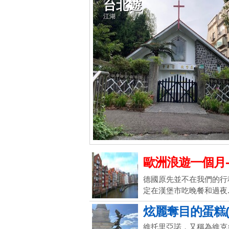
台北遊
江湖
歐洲浪遊一個月-
德國原先並不在我們的行
定在漢堡市吃晚餐和過夜..
炫麗奪目的蛋糕(5/1
維托里亞諾，又稱為維克