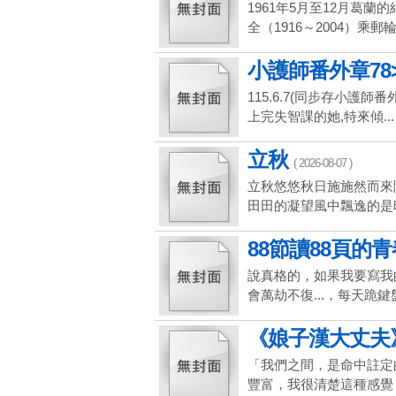
1961年5月至12月葛蘭
全（1916～2004）乘郵輪
小護師番外章78
115.6.7(同步存小護師
上完失智課的她,特來傾...
立秋
( 2026-08-07 )
立秋悠悠秋日施施然而來
田田的凝望風中飄逸的是映
88節讀88頁的青春
說真格的，如果我要寫我
會萬劫不復...，每天跪鍵
《娘子漢大丈夫》
「我們之間，是命中註定
豐富，我很清楚這種感覺，