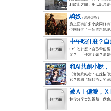
利歐山之間，用以紀念統一
騎奴
( 2026-08-07 )
脆上面有許多小說同好有
位同好問了一個問題她說為
中午吃什麼？自己
中午吃什麼？自己帶便當
麼？」「便當？麵？還是炒
和AI共創小說，
《套路終結者：在虛情假
歡？麗思卡爾頓酒店的總統
被ＡＩ偏愛，ＸＤ
和你分享音樂視頻：我也想