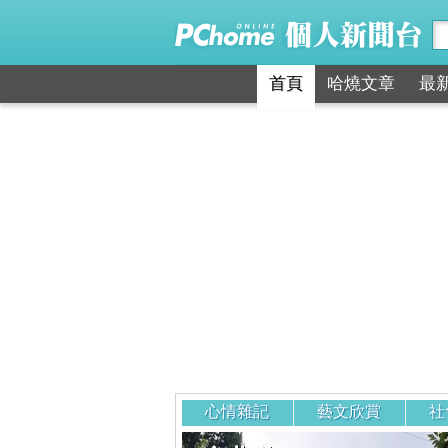
首頁
哈燒文章
最
心情雜記
藝文欣賞
社