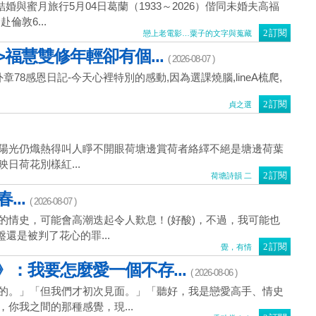
的結婚與蜜月旅行5月04日葛蘭（1933～2026）偕同未婚夫高福
赴倫敦6...
訂閱
戀上老電影…粟子的文字與蒐藏
>福慧雙修年輕卻有個...
( 2026-08-07 )
番外章78感恩日記-今天心裡特別的感動,因為選課燒腦,lineA梳爬,
訂閱
貞之選
陽光仍熾熱得叫人睜不開眼荷塘邊賞荷者絡繹不絕是塘邊荷葉
日荷花別樣紅...
訂閱
荷塘詩韻 二
...
( 2026-08-07 )
的情史，可能會高潮迭起令人歎息！(好酸)，不過，我可能也
盤還是被判了花心的罪...
訂閱
覺，有情
：我要怎麼愛一個不存...
( 2026-08-06 )
的。」「但我們才初次見面。」「聽好，我是戀愛高手、情史
你我之間的那種感覺，現...