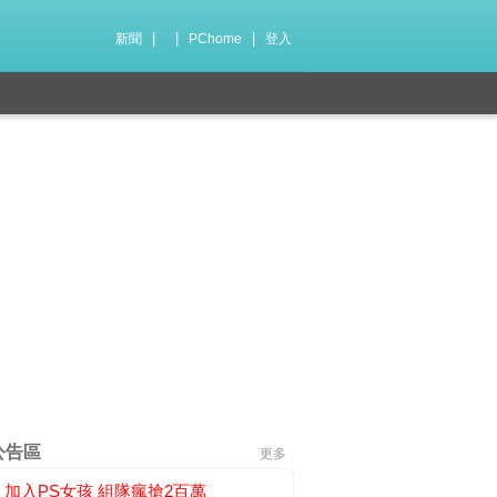
|
|
|
新聞
PChome
登入
公告區
更多
加入PS女孩 組隊瘋搶2百萬