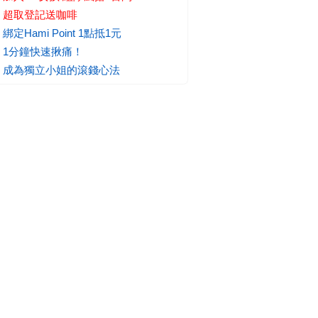
超取登記送咖啡
綁定Hami Point 1點抵1元
1分鐘快速揪痛！
成為獨立小姐的滾錢心法