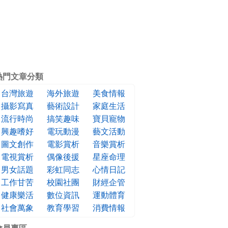
熱門文章分類
台灣旅遊
海外旅遊
美食情報
攝影寫真
藝術設計
家庭生活
流行時尚
搞笑趣味
寶貝寵物
興趣嗜好
電玩動漫
藝文活動
圖文創作
電影賞析
音樂賞析
電視賞析
偶像後援
星座命理
男女話題
彩虹同志
心情日記
工作甘苦
校園社團
財經企管
健康樂活
數位資訊
運動體育
社會萬象
教育學習
消費情報