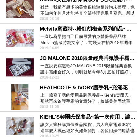
雖然，我還有超多的美食跟旅遊相片尚未整理，也
不知何年何月才能將其全部整理完畢且寫完。所以
2019-08-16
這時就是要從...
Melvita蜜葳特--粉紅胡椒全系列商品~超愛粉紅胡椒輕盈美腿雙效露跟粉紅胡椒美油，一天沒用全身都不對勁！
一直以為早把自己目前最愛的身體保養品品牌--
Melvita蜜葳特寫文章了，前幾天在拍2018年週年
2019-04-09
慶...
JO MALONE 2018限量經典香氛護手霜組~超美的英倫風格，滋潤度讓人超滿意，每天雙手都香香的好舒服！
一直說要寫這款JO MALONE 2018限量經典香氛
護手霜組合好久，明明就是今年3月底拍好照好，
2018-12-22
結...
HEATHCOTE & IVORY護手乳~充滿花香且滋潤度頗佳的護手乳！
上一篇寫了我的愛用品牌保養品--Kiehl's契爾氏，
那就再來篇護手霜的文章好了，臉部美美固然重
2018-11-05
要...
KIEHL'S契爾氏保養品~第一次使用，讓我再也離不開Kiehl's了！
讓女人瘋狂購買保養品囤貨，男人瘋家電跟3C的
週年慶大戰已經如火如荼開打，各位姐妹們應該也
2018-10-29
囤貨了不少商...