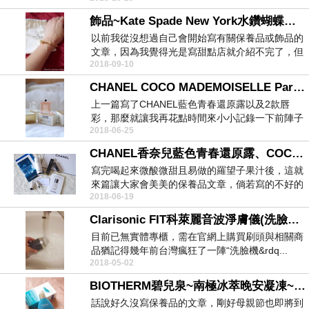
飾品~Kate Spade New York水鑽蝴蝶結手環~Bling Bling的典雅手環
以前我從沒想過自己會開始寫有關保養品或飾品的
文章，因為我覺得光是寫甜點店就介紹不完了，但
2018-09-10
或許隨著年紀...
CHANEL COCO MADEMOISELLE Parfum 香奈兒摩登COCO香精~最愛的香水品牌，可是漲價好心痛~
上一篇寫了CHANEL藍色青春還原露以及2款唇
彩，那麼就讓我再花點時間來小小記錄一下前陣子
2018-06-25
所購買的C...
CHANEL香奈兒藍色青春還原露、COCO精萃釉色唇筆、COCO水亮唇膏~女人總愛美美的！
寫完喝起來微酸微甜且易做的羅望子果汁後，這就
來篇讓大家會美美的保養品文章，倘若寫的不好的
2018-06-19
話，煩請大家...
Clarisonic FIT科萊麗音波淨膚儀(洗臉機)~男用洗臉機還是比較適合男生用！
目前已無實體專櫃，需在官網上購買刷頭與相關商
品猶記得幾年前台灣瘋狂了一陣“洗臉機&rdq...
2018-05-02
BIOTHERM碧兒泉~南極冰萃晚安凝凍~晚安面膜拜拜，我要改用這款晚安凝凍啦！！
話說好久沒寫保養品的文章，剛好母親節也即將到