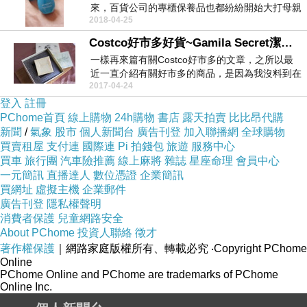
來，百貨公司的專櫃保養品也都紛紛開始大打母親
2018-04-25
節折扣戰。這...
Costco好市多好貨~Gamila Secret潔米拉秘密手工皂~貴鬆鬆的手工皂，卻讓人一用好愛不已！
一樣再來篇有關Costco好市多的文章，之所以最
近一直介紹有關好市多的商品，是因為我沒料到在
2017-04-24
好奇心驅...
登入
註冊
PChome首頁
線上購物
24h購物
書店
露天拍賣
比比昂代購
新聞
/
氣象
股市
個人新聞台
廣告刊登
加入聯播網
全球購物
買賣租屋
支付連
國際連
Pi 拍錢包
旅遊
服務中心
買車
旅行團
汽車險推薦
線上麻將
雜誌
星座命理
會員中心
一元簡訊
直播達人
數位憑證
企業簡訊
買網址
虛擬主機
企業郵件
廣告刊登
隱私權聲明
消費者保護
兒童網路安全
About PChome
投資人聯絡
徵才
著作權保護
｜網路家庭版權所有、轉載必究
‧Copyright PChome
Online
PChome Online and PChome are trademarks of PChome
Online Inc.