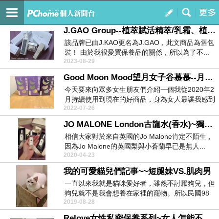
Florrie’s pictures blog
訂閱
我的
J.GAO Group--植萃賦活精萃/乳霜、植萃淨顏露~清爽的保養品
該品牌已由J.KAO更名為J.GAO，此文商品為舊包
裝！ 由於我很愛買保養品的關係，所以為了不...
2023-08-29
Good Moon Mood望月女子谷慕慕--月亮褲~女生生理期必備的好用品，用過就回不去了！
今天要來向眾多女生朋友們介紹一個我從2020年2
月持續使用到現在的好商品，身為女人最讓我感到
2022-07-26
不便的地...
JO MALONE London古龍水(香水)~獨特揉香風格，讓人一聞就難忘不已！
相信大家對於來自英國的Jo Malone肯定不陌生，
因為Jo Malone的英國梨與小蒼蘭早已是無人...
2020-04-23
我的可愛貓兒們記事~~短腿妹VS.肌肉男
一直以來我就是貓咪愛好者，雖然不討厭狗兒，但
狗兒就不是我會想養在家裡的寵物。所以民國98
2019-08-28
年養了第一隻...
Relove女性私密保養系列~女人怎能不好好照顧自己的私密肌！