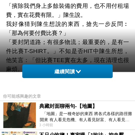
「擯除我們身上多餘裝備的費用，也不用付租場
費，實在花費有限。」陳生說。
我好像猜到陳生想說的東西，搶先一步反問︰
「那為何要付費比賽？」
「要封閉道路；有很多物流；最重要的，是有一
件比賽T-SHIRT。」不知是否HIT中陳生所想，
他笑言：「但比賽TEE實在太多，現在清理也很
麻煩。」
繼續閱讀
「當然啦！你一年跑十八、九場比賽，在跑季幾
乎每星期都在跑。」我也笑道。
「跑少了很多啦，現在只有十四、五場而已，而
你可能感興趣的文章
且反正都是跑啦，我們現在都在跑，有甚麼分
典藏封面聊兩句-【地圖】
別？」
「地圖」是一種奇妙的東西 將各式各樣的路徑攤
開來 有人看見危機、有人看見財富、有人看見…
「那就是跑不同的地方囉。」我開始發起牢騷
3 小時前
從中可以發掘出不同的
來：「一千五百啦，一千五百跑一次。」