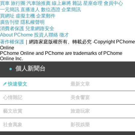
買車
旅行團
汽車險推薦
線上麻將
雜誌
星座命理
會員中心
夢也想不到一年後給他不幸言中。
一元簡訊
直播達人
數位憑證
企業簡訊
買網址
虛擬主機
企業郵件
廣告刊登
隱私權聲明
消費者保護
兒童網路安全
About PChome
投資人聯絡
徵才
著作權保護
｜網路家庭版權所有、轉載必究
‧Copyright PChome
《四十歲跑一次馬拉松》：41 手足口病
上一篇：
Online
PChome Online and PChome are trademarks of PChome
《四十歲跑一次馬拉松》：43 望放假
下一篇：
Online Inc.
個人新聞台
快速發文
最新文章
心情雜記
美食饗宴
藝文欣賞
旅遊玩家
社會萬象
影視娛樂