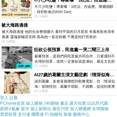
不只少吃鹽！專家曝「1吃法」控血壓、降膽固醇 - 得舒飲食(DASH Diet)
「是因為我們報不到名嘛。」看來到現在的對話
不只少吃鹽！專家曝「1吃法」控血壓、降膽固醇
- 得舒飲食(DASH Diet)
也是陳生預期之內，續道：「我已經一早在電腦
20 小時前
https://www.facebook.com/dietitiansophia/
旁邊守候著，但不夠三十秒，就已經滿額了啊！
posts/157966
被大海路過後
之前還以為只有渣馬有這個情況，現在街馬也出
被大海路過後 他的生命整個擴大 看到宇宙的日月星辰 有風有歌有浪有
現網上擠塞。」
風暴 靈魂卻極其安靜 因為他一直在聆聽 千萬道拍打而來的
18 小時前
「若果不是你吹雞，我真的不會付1500元跑一場
狂砍公視預算，民進黨一哭二鬧三上吊
比賽。」我說。
嚴審預算，是我們與民眾黨共同合作，只要遇到不
「算啦！跑觀塘繞道喎！並時揸車就揸得多，跑
合理的預算，當然一定會砍或是凍結，最近文化部
23 小時前
要編列公視和Taiwan plus預算，在110年
真的未試過。」那都是陳生想好的對白吧？續道
AI27歲的葛蘭主演文藝悲劇〈情深似海〉 #戀上老電影 #葛蘭 #粟子
︰「而且那1000元也是做善事啫。」
談到葛蘭，多會直接聯想到歌舞電影，但〈情深似
「說得也是，若果不是觀塘繞道，真係按不下那
海〉卻很特別，葛蘭不唱歌、不跳舞，從頭到尾專
個付費的按鈕。」心情平伏了不少，續道：「那
20 小時前
心演戲。拍攝期間，經常工作超過12個鐘
登入
註冊
就當捨命陪君子。」
PChome首頁
線上購物
24h購物
書店
露天拍賣
比比昂代購
「有來有往啫。」陳生說道。
新聞
/
氣象
股市
個人新聞台
廣告刊登
加入聯播網
全球購物
買賣租屋
支付連
國際連
Pi 拍錢包
旅遊
服務中心
望向馬鞍山上風起雲捲中露出陽光，陳生大概發