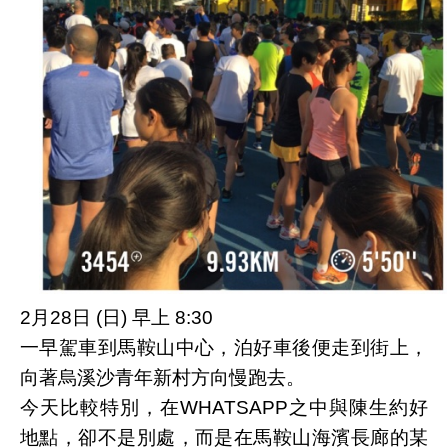
2月28日 (日) 早上 8:30
一早駕車到馬鞍山中心，泊好車後便走到街上，
向著烏溪沙青年新村方向慢跑去。
今天比較特別，在WHATSAPP之中與陳生約好
地點，卻不是別處，而是在馬鞍山海濱長廊的某