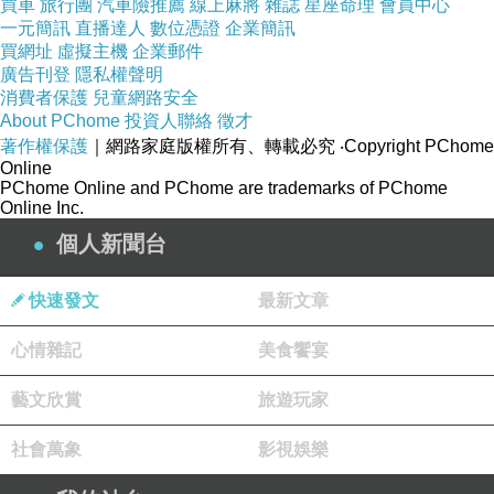
買車
旅行團
汽車險推薦
線上麻將
雜誌
星座命理
會員中心
這也是帶上心跳帶的好處，因為當我發現心跳突
一元簡訊
直播達人
數位憑證
企業簡訊
買網址
虛擬主機
企業郵件
然上到170，身體還未出現不支前，我就稍稍放
廣告刊登
隱私權聲明
慢步幅，好讓她不至「爆煲」。
消費者保護
兒童網路安全
About PChome
投資人聯絡
徵才
回程總比去程快，回到青年村的運動場上衝線，
著作權保護
｜網路家庭版權所有、轉載必究
‧Copyright PChome
陳生已在一旁拍著我最後10的「英姿」。
Online
PChome Online and PChome are trademarks of PChome
「你有衝線嗎？」我問。
Online Inc.
「有。」他說。
個人新聞台
這次給他亂入成功之餘，還又再次勝出比賽。
快速發文
最新文章
心情雜記
美食饗宴
《四十歲跑一次馬拉松》：39 13K的爭論
上一篇：
藝文欣賞
旅遊玩家
《四十歲跑一次馬拉松》：41 手足口病
下一篇：
社會萬象
影視娛樂