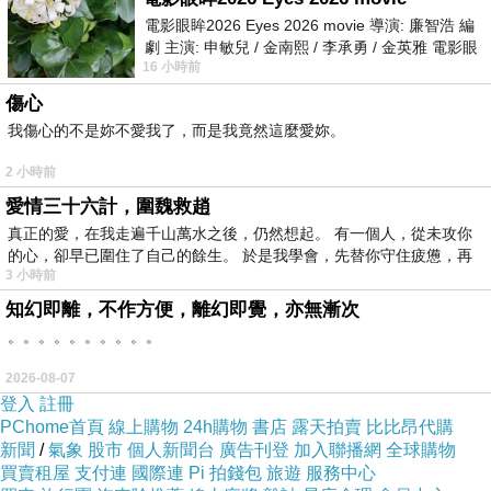
法把引擎全開，只能以6分半鐘多的配速路跑。
電影眼眸2026 Eyes 2026 movie 導演: 廉智浩 編
劇 主演: 申敏兒 / 金南熙 / 李承勇 / 金英雅 電影眼
但在馬鞍山海濱長廊，參賽者的密度開始慢慢減
16 小時前
眸2026描述攝影師徐珍因遺
少，一些衝了800米的教友也開始慢了下來，這
傷心
幾個星期完全沒有練習速度的我，心想也是時候
我傷心的不是妳不愛我了，而是我竟然這麼愛妳。
來一轉速度訓練。
2 小時前
也因為今天的天氣較為寒冷，天陰中也只露出一
愛情三十六計，圍魏救趙
線陽光，那是極佳快跑的環境。
真正的愛，在我走遍千山萬水之後，仍然想起。 有一個人，從未攻你
帶上心跳帶，檢查著心跳，由原本每分鐘130
的心，卻早已圍住了自己的餘生。 於是我學會，先替你守住疲憊，再
3 小時前
下，慢慢加快步伐，來到150左右。
知幻即離，不作方便，離幻即覺，亦無漸次
還未見到5公里的折返點，便在「對岸」看到陳
。。。。。。。。。。
生迎面跑來。
2026-08-07
看來他也是全速前進，TURBO全開。
登入
註冊
與他來一個例牌的「GIVE ME FIVE」，我也全
PChome首頁
線上購物
24h購物
書店
露天拍賣
比比昂代購
速前進，提速把心跳率進入橙色區域，維持在
新聞
/
氣象
股市
個人新聞台
廣告刊登
加入聯播網
全球購物
買賣租屋
支付連
國際連
Pi 拍錢包
旅遊
服務中心
165左右。