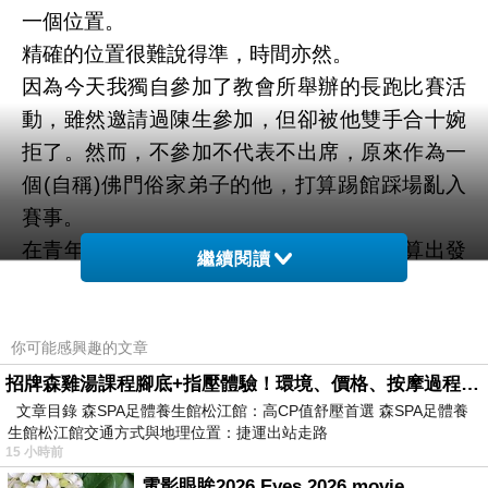
一個位置。
精確的位置很難說得準，時間亦然。
因為今天我獨自參加了教會所舉辦的長跑比賽活
動，雖然邀請過陳生參加，但卻被他雙手合十婉
拒了。然而，不參加不代表不出席，原來作為一
個(自稱)佛門俗家弟子的他，打算踢館踩場亂入
賽事。
在青年新村的運動場做好熱身上線，正打算出發
繼續閱讀
之時，便傳來陳生亦要在第一城出發的訊號。
在不同的地點但相同的時間開始，也有點平衡時
空的感覺。
你可能感興趣的文章
雞聲一響，賽事開始，想不到教友們的步伐也不
招牌森雞湯課程腳底+指壓體驗！環境、價格、按摩過程全紀錄，森SPA足體養生館松江館最新價格表
文章目錄 森SPA足體養生館松江館：高CP值舒壓首選 森SPA足體養
慢，跑在前頭的教友也真的是長跑好手，一馬當
生館松江館交通方式與地理位置：捷運出站走路
先跑在前面。
15 小時前
本來在中後位置的我，並沒有把引擎全開，也沒
電影眼眸2026 Eyes 2026 movie