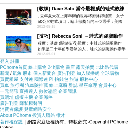
[教練] Dave Salo 當今最權威的蛙式教練
, 去年夏天在上海舉辦的世界杯游泳錦標賽，女子
50公尺蛙式項目，站上頒獎台的三位選手：美國
2012-05-15
的 Jes...
[技巧] Rebecca Soni －蛙式的踢腿動作
程度：基礎 (關鍵技巧)難度：中蛙式的踢腿動作
如果是二十年前學游泳的人，蛙式的踢腿動作泰半
2012-05-01
與 Ro...
登入
註冊
PChome首頁
線上購物
24h購物
書店
露天拍賣
比比昂代購
新聞
/
氣象
股市
個人新聞台
廣告刊登
加入聯播網
全球購物
買賣租屋
支付連
國際連
Pi 拍錢包
旅遊
服務中心
買車
旅行團
汽車險推薦
線上麻將
雜誌
星座命理
會員中心
一元簡訊
直播達人
數位憑證
企業簡訊
買網址
虛擬主機
企業郵件
廣告刊登
隱私權聲明
消費者保護
兒童網路安全
About PChome
投資人聯絡
徵才
著作權保護
｜網路家庭版權所有、轉載必究
‧Copyright PChome
Online