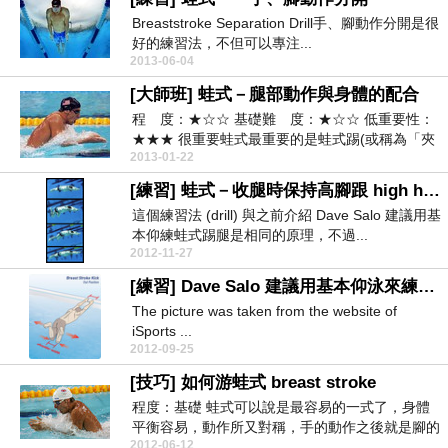
Breaststroke Separation Drill手、腳動作分開是很
好的練習法，不但可以專注...
2013-06-04
[大師班] 蛙式－腿部動作與身體的配合
程 度：★☆☆ 基礎難 度：★☆☆ 低重要性：
★★★ 很重要蛙式最重要的是蛙式踢(或稱為「夾
2013-01-22
水」較為...
[練習] 蛙式－收腿時保持高腳跟 high heel recovery
這個練習法 (drill) 與之前介紹 Dave Salo 建議用基
本仰練蛙式踢腿是相同的原理，不過...
2012-11-27
[練習] Dave Salo 建議用基本仰泳來練習蛙式踢腿
The picture was taken from the website of
iSports ...
2012-09-25
[技巧] 如何游蛙式 breast stroke
程度：基礎 蛙式可以說是最容易的一式了，身體
平衡容易，動作所又對稱，手的動作之後就是腳的
2012-06-12
動作，協調容...