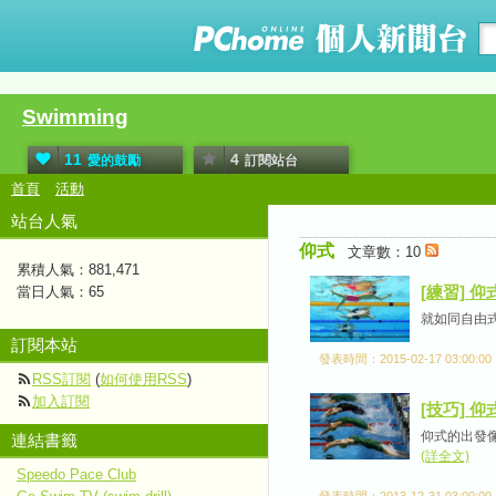
Swimming
11
4
愛的鼓勵
訂閱站台
首頁
活動
站台人氣
仰式
文章數：10
累積人氣：
881,471
[練習] 仰式-
當日人氣：
65
就如同自由式
訂閱本站
發表時間：2015-02-17 03:00:00
RSS訂閱
(
如何使用RSS
)
加入訂閱
[技巧] 
仰式的出發
連結書籤
(詳全文)
Speedo Pace Club
發表時間：2013-12-31 03:00:00