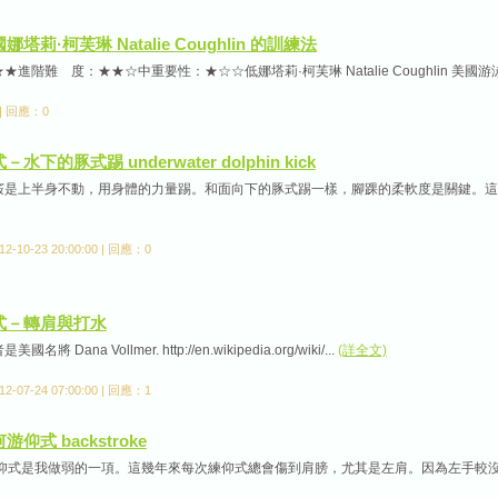
國娜塔莉·柯芙琳 Natalie Coughlin 的訓練法
進階難 度：★★☆中重要性：★☆☆低娜塔莉·柯芙琳 Natalie Coughlin 美國游泳
 | 回應：0
－水下的豚式踢 underwater dolphin kick
竅是上半身不動，用身體的力量踢。和面向下的豚式踢一樣，腳踝的柔軟度是關鍵。這個
10-23 20:00:00 | 回應：0
仰式－轉肩與打水
將 Dana Vollmer. http://en.wikipedia.org/wiki/...
(詳全文)
07-24 07:00:00 | 回應：1
游仰式 backstroke
 仰式是我做弱的一項。這幾年來每次練仰式總會傷到肩膀，尤其是左肩。因為左手較沒力