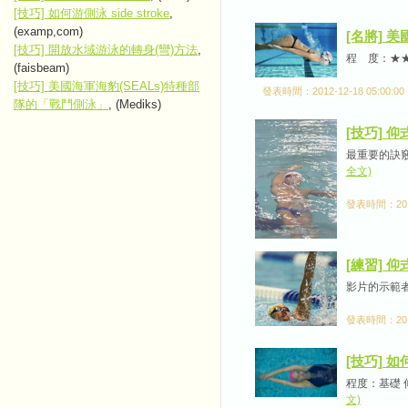
[技巧] 如何游側泳 side stroke
,
(examp,com)
[名將] 美
[技巧] 開放水域游泳的轉身(彎)方法
,
程 度：★★★
(faisbeam)
[技巧] 美國海軍海豹(SEALs)特種部
發表時間：2012-12-18 05:00:00
隊的「戰鬥側泳」
, (Mediks)
[技巧] 仰式
最重要的訣
全文)
發表時間：2012-
[練習] 
影片的示範者是美國名
發表時間：2012-
[技巧] 如何
程度：基礎
文)