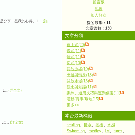
留言板
地圖
加入好友
享一些我的心得。1....
(詳
愛的鼓勵：
11
文章篇數：
130
文章分類
自由式(20)
蝶式(11)
蛙式(11)
仰式(10)
其他泳姿(10)
出發與轉身(18)
開放水域(13)
觀念與知識(11)
...
(詳全文)
訓練、通用技巧與運動傷害(11)
活動/賽事/場地(15)
更多
>>
本台最新標籤
O...
(詳全文)
sculling
、
撥水
、
搖櫓
、
水感
、
Swimming
、
medley
、
IM
、
turns
、