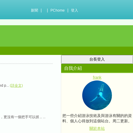
|
|
|
新聞
PChome
登入
自我介紹
frank
p...
(詳全文)
把一些介紹游泳技術及與游泳有關的的資
更沒有一個把手可以抓，...
料、個人心得放到這個站台。周二更新。
關於本站