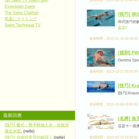
Go Swim TV (swim drill)
Everybody Swim
The Swim Channel
[技巧] 
気楽にスイミング
仰式技巧的解
Swim Technique TV
全文)
發表時間：2013-11-19 03:00:00
[規則] F
Gemma Spoffo
發表時間：2013-10-22 03:00:00
[技巧] K
[技巧] Kr
發表時間：2013-10-08 03:00:00
最新回應
[名將] 洛
[技巧] 蝶式－雙手輕放入水，並保持
這是十一面奧
接近水面
, (netle)
[技巧] 自由式常見的錯誤 I
, (netle)
發表時間：2013-03-19 03:00:00