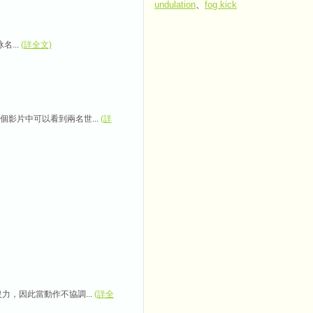
undulation
、
fog kick
名...
(詳全文)
影片中可以看到兩名世...
(詳
，因此當動作不協調...
(詳全