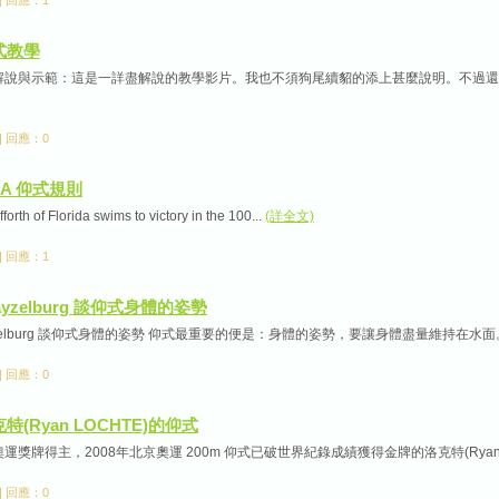
仰式教學
說與示範：這是一詳盡解說的教學影片。我也不須狗尾續貂的添上甚麼說明。不過還是分
 | 回應：0
INA 仰式規則
rth of Florida swims to victory in the 100...
(詳全文)
 | 回應：1
rayzelburg 談仰式身體的姿勢
ayzelburg 談仰式身體的姿勢 仰式最重要的便是：身體的姿勢，要讓身體盡量維持在水面。1
 | 回應：0
克特(Ryan LOCHTE)的仰式
運獎牌得主，2008年北京奧運 200m 仰式已破世界紀錄成績獲得金牌的洛克特(Ryan L
 | 回應：0