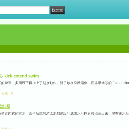
 kick extend swim
的練習，多踢幾下再加上手划水動作。雙手放在身體兩側，而非舉過頭的 "streamlined 
 | 回應：0
仰式出發
像是背向式的跳水，泰半新式的游泳池都是設計成讓水可以直接溢流出來，沒有跳水台，
 | 回應：1