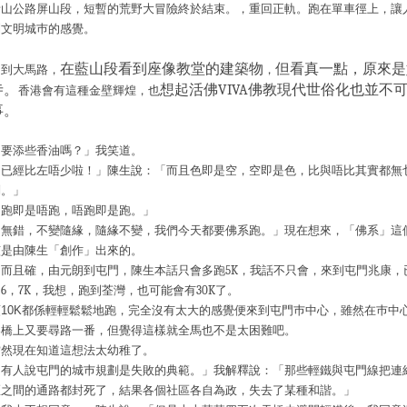
青山公路屏山段，
短暫的荒野大冒險終於結束。，
重回正軌。
跑在單車徑上，讓
到文明城
巿
的感覺。
在藍山段看到座像教堂的建築物
但看真一點，原來是
回到大馬路，
，
寺。
想起活佛
VIVA
佛教現代世俗化也並不
香港會有這種金壁輝煌，也
事。
「要添些香油嗎？」我笑道。
「已經比左唔少啦！」陳生說：「而且色即是空，空即是色，比與唔比其實都無
別。」
「跑即是唔跑，唔跑即是跑。」
「無錯，不變隨緣，隨緣不變，我們今天都要佛系跑。」現在想來，「佛系」這
該是由陳生「創作」出來的。
的而且確，
由元朗到屯門，陳生本話只會多跑
5K
，我話不只會，來到屯門兆康，
多
6
，
7K
，我想，跑到荃灣，也可能會有
30K
了。
頭10K都係輕輕鬆鬆地跑，完全沒有太大的感覺便來到屯門巿中心，雖然在巿中
架橋上又要尋路一番，但覺得這樣就全馬也不是太困難吧。
當然現在知道這想法太幼稚了。
「有人說屯門的城巿規劃是失敗的典範。」我解釋說：「那些輕鐵與屯門線把連
區之間的通路都封死了，結果各個社區各自為政，失去了某種和諧。」