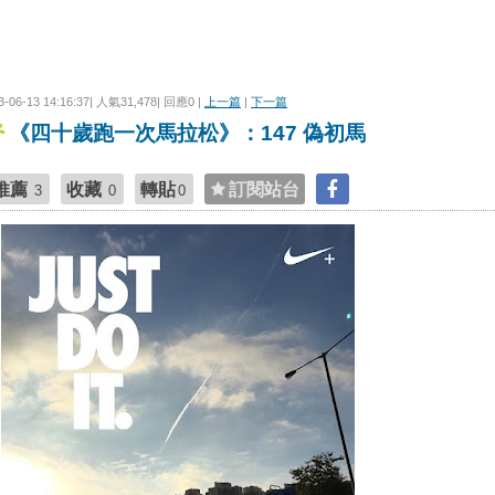
3-06-13 14:16:37| 人氣31,478| 回應0 |
上一篇
|
下一篇
《四十歲跑一次馬拉松》：147 偽初馬
推薦
收藏
轉貼
訂閱站台
3
0
0