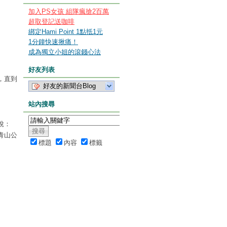
加入PS女孩 組隊瘋搶2百萬
超取登記送咖啡
綁定Hami Point 1點抵1元
1分鐘快速揪痛！
成為獨立小姐的滾錢心法
好友列表
，直到
好友的新聞台Blog
站內搜尋
說：
青山公
標題
內容
標籤