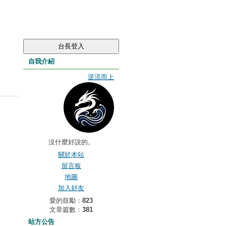
自我介紹
逆流而上
沒什麼好說的。
關於本站
留言板
地圖
加入好友
愛的鼓勵：
823
文章篇數：
381
站方公告