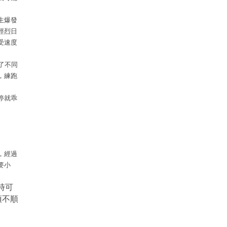
生爆發
經烈日
受速度
了不同
，練跑
停就乖
，經過
要小
時可
頂不順