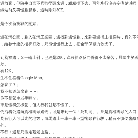
想過放棄，但陳生自言不喜歡從頭來過，繼續撐下去。
可能步行沒有令痛楚減輕
西鐵站前又再慢跑起步。這時剛好
30K
。
這是今次新挑戰的開始。
穿過荃灣公園，跑入荃灣工業區，邊找到邊慢跑，來到要過橋上樓梯時，真的不
跑，給數十級的樓梯打敗，只能慢慢行上去，把全部保礦力飲光了。
跑到葵福路，又一輪上斜，已經是
32K
，這段斜路反而覺得不太辛苦，與陳生笑
太差。
有12K。
生不住看着Google Map。
「怎麼了？」
「我不知道怎麼跑⋯⋯」
「你不是駕車老手嗎？」
「車是懂得怎樣駕，但人行我就是不懂了。」
我們沿着公路向貨櫃碼頭跑去，可是來到一個「死胡同」。那是貨櫃碼頭的入口
不見有行人可以走的地方，而馬路上一車一車巨型拖頭在行駛，稍有不慎便會釀
意外。
「不行！還是只能走荔景山路。」