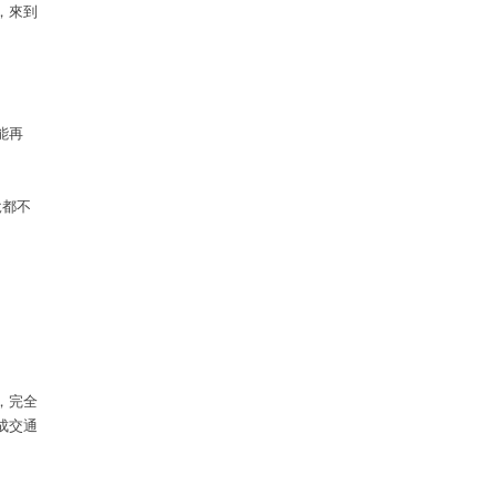
，來到
能再
說都不
，完全
成交通