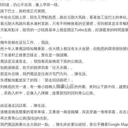
時到達，仍心不在焉，像上早班一樣。
一跳下巴士，旅程便正式展開。
多年前在元朗上班，陌生又帶點熟悉，跑在元朗大馬路，看著放工追巴士的車站
沿着元朗大馬路向着水邊村直跑，只有不時轉換着的交通燈，否則都算是非常暢
於天氣有點冷，能否的一少段路基本上都是開足Turbo去跑，好讓暖身的時間盡
短。
「幾年前都在這兒工作。」我說。
雖然十年人事應該唔知幾番新，但大體上都沒有太大改變，但熟悉的環境很快變
過了水邊村之後要怎樣走，實在是一個謎團。
「應該是這邊直走。」我指着高架橋底下面的公路說。
誰知跑過橋底，前方的路牌寫着「往天水圍」。
「那是向北喎，我們應該是往南方屯門方向。」陳生說。
不失禮貌地尷尬笑了的我：「那走回頭路吧！」
御豪山莊
回到橋底的另一邊，有一條小路轉入
的外圍。
來到山下路中段，越覺
勁，若跑入村中，定像入八陣圖，故重新找到回到青山公路。
「由這邊走試試看。」陳生說。
經過幾道橋底廢棄的電單車場，又番過一兩道鐵欄，與及穿越一堆堆草叢，在右
再次看青山公路(疑似)的光影。
我們應該跑番出去大路好一點。」陳生終於要出絕招，拿出手機看Google Ma