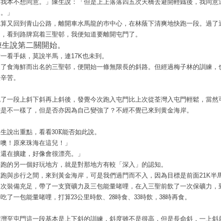
「我本不想同意。」陳生說：「但是上上落落四五次天橋去避開輕鐡後，我同意
了。」
總算又回到青山公路，離開車水馬龍的巿中心，在林蔭下清爽地快跑一段。過了
處，看到路牌寫着三聖邨，我便知道要離開屯門了。
陳生
說
第二關開始。
看一看手錶，莫說半馬，連17K也未到。
過了食海鮮而出名的三聖邨，便開始一條無限長的斜路。
但經過梅子林的訓練，
太辛苦。
跑了一段上斜下斜再上斜後，發覺今次跑入屯門比上次
從荃灣入屯門輕鬆，當然
離是不一樣了，但是否亦因為自己變強了？不經不覺已來到黄金海岸。
陳生說出重點，看看
30K
能否如此說。
「噢！原來珠海在這兒！」
「還在擴建，好像會很漂亮。」
長跑的另一個好玩地方，就是對那地方有較「深入」的認知。
在跑與步行之間，來到黃金海岸，可是我們過門而不入，因為目標是前面21K半
今次裝備充足，帶了一支寶礦力及三包能量啫哩，在入三聖前飲了一次保礦力，
時吃了一包能量啫哩，打算
23
公里時飲、
28
時食、
33
時飲，
38
時再食。
荃灣至屯門這一段基本是上下斜的訓練，斜度雖不是很高，但是長命斜，一上斜