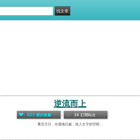
逆流而上
823
16
愛的鼓勵
訂閱站台
重見天日，在靈魂沉處，投入文字的空隙。