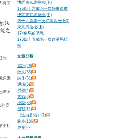
快閃東京馬拉松(下)
人有回
176四十六歲跑一次好事多磨
快閃東京馬拉松(中)
四十六歲跑一次好事多磨快閃
妙法
東京馬拉松(上)
可能之
174東馬前哨戰
173四十五歲跑一次維港馬拉
松
文章分類
乜分
書評(26)
散文(35)
個詞應
詩作(51)
通識(5)
哲學(4)
已差不
電影(8)
小說(53)
心的高
擬戰(11)
《逃出香港》(2)
跑步(186)
結小社
更多
>>