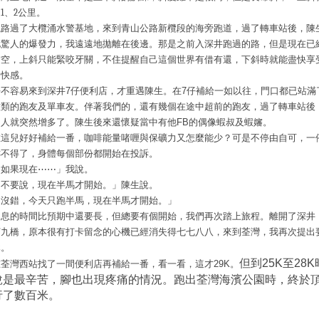
是
1
、
2
公里。
繞路過了大欖涌水警基地，來到青山公路新欖段的海旁跑道，
過了轉車站後，陳
他驚人的爆發力，我遠遠地拋離在後邊
。
那是之前入深井跑過的路，但是現在已
當空，上斜只能緊咬牙關，不住提醒自己這個世界有借有還，下斜時就能盡快享
的快感。
好不容易來到深井7仔便利店，
才重遇陳生。在
7
仔補給
一如以往，門口都已站滿
種類的跑友及單車友。
伴著我們的，還有幾個在途中超前的跑友，過了轉車站後
的人就突然增多了。陳生後來還懷疑當中有他
FB
的偶像蝦叔及蝦嬸。
在這兒好好補給一番，咖啡能量啫喱與保礦力又怎麼能少？可是不停由自可，一
乖不得了，身體每個部份都開始在投訴。
「如果現在⋯⋯」我說。
「不要說，現在半馬才開始。」陳生說。
「沒錯，今天只跑半馬，現在半馬才開始。」
休息的時間比預期中還要長，但總要有個開始，我們再次踏上旅程。離開了深井
汀九橋，原本很有打卡留念的心機已經消失得七七八八，來到荃灣，我再次提出
休。
但到
25K至28K
在荃灣西站找了一間便利店再補給一番，看一看，這才29K。
說是最辛苦，腳也出現疼痛的情況。跑出荃灣海濱公園時，終於
行了數百米。