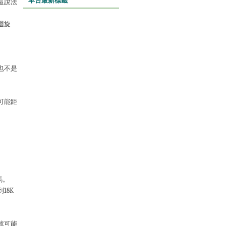
本台最新標籤
這說法
迴旋
也不是
可能距
馬。
到
18K
就可能