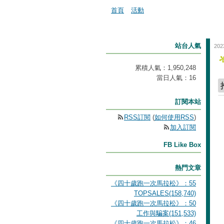
首頁
活動
站台人氣
202
累積人氣：
1,950,248
當日人氣：
16
訂閱本站
RSS訂閱
(
如何使用RSS
)
加入訂閱
FB Like Box
熱門文章
《四十歲跑一次馬拉松》：55
TOPSALES(158,740)
《四十歲跑一次馬拉松》：50
工作與騙案(151,533)
《四十歲跑一次馬拉松》：46