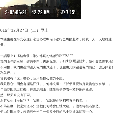
2016年12月27日（二）早上
原本陳生要在平安夜進行亳無心理準備下強行全馬的壯舉，給我一天一天地推遲
今天。
陳生話早上
4
、
5
點出發，誰知他真的
4
點便
WHATSAPP
。
6
點到馬鐵站，
「我們由元朗出發，經過屯門，再出九龍。」
陳生簡單扼要地
「不用怕，我們由荃灣跑入屯門也試過了，現在由元朗跑過屯門而已，應該跟着
路跑就行。」
其實我沒有「太」擔心，我只是擔心體力不繼。
「我只擔心中間會有攔路汪汪。」他補充道：「我們甚麼隨身裝備也沒有帶。」
當年由沙田跑出紅磡，經過馬騮山，陳生就是帶着一枝伸縮雨傘跑。
當然，那天並沒有下雨。
「為甚麼你那麼怕狗？」我問：「我記得你家都有養番狗喎。」
「不為甚麼，就是知道不知道牠們何時會狂性大發。」他答得很淡淡然。
我們由沙田出發，未跑已先坐了一個多小時的巴士到達元朗巿中心。