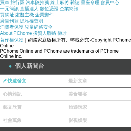
買車
旅行團
汽車險推薦
線上麻將
雜誌
星座命理
會員中心
男生的天性，總是覺得女孩不會愛上弱爆了的男
一元簡訊
直播達人
數位憑證
企業簡訊
買網址
虛擬主機
企業郵件
生。
廣告刊登
隱私權聲明
「沒什麼，就是剛才走路的時候跌倒撞到了頭，
消費者保護
兒童網路安全
不是什麼大不了的事情。」不擅於說謊，他並沒
About PChome
投資人聯絡
徵才
著作權保護
｜網路家庭版權所有、轉載必究
‧Copyright PChome
有看著梟解語的眼睛，只是一邊調整桌子上的菜
Online
盤一邊隨口回答著。
PChome Online and PChome are trademarks of PChome
Online Inc.
個人新聞台
「喔？那麼剛才劉大人不是要跟你拚個死活嗎？
你不會是跌倒的時候撞到劉大人吧？」想矇我，
快速發文
最新文章
你這小色狼段數太低了，吵那麼大聲整個司天台
心情雜記
美食饗宴
的人都聽得一清二楚，逞英雄的小屁孩最讓人討
厭了：「現在劉大人還好吧？你是不是把劉大人
藝文欣賞
旅遊玩家
推倒了不敢承認呢？」
社會萬象
影視娛樂
「不是！我沒有！」討厭被栽贓是每個人都有的