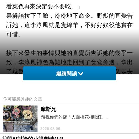
看菜色再來決定要不要吃。」
梟解語拉下了臉，冷冷地下命令。野獸的直覺告
訴她，這李淳風就是隻綿羊，不好好奴役他實在
可惜。
接下來發生的事情與她的直覺所告訴她的幾乎一
致，李淳風神色為難地走回到了食盒旁邊，拿出
了幾盤菜。可是桌子小，擺不下，於是他又走去
繼續閱讀
稍遠的地方拖來一張大一點的桌子，像是祭神那
樣把食盒的飯菜拿出來擺好。
真香！梟解語眼睛亮了起來，顯然趙大人說用好
你可能感興趣的文章
吃好喝的養起來讓「九曲龍尾」吸血所言不假，
摩斯兄
預祝你們的店「人面桃花相映紅。」
這些菜色並不比從前自己王爺府裡面的菜色差。
不過這小色狼也頗細心，沒有隨便擺兩下就了
2026-08-06
事…看他似乎被人欺負了…唉！梟解語妳愛管人