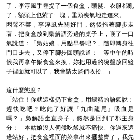
了，李淳風手裡提了一個食盒，頭髮、衣服都亂
了，額頭上也紫了一塊，垂頭喪氣地走進來。
悶聲不響，李淳風先關好門，然後拖著腳步走
著，把食盒放到梟解語旁邊的桌子上，嘆了一口
氣說道：「梟姑娘，用點早餐吧？」隨即轉身往
門口走去，又停下腳步回頭說道：「等中午的時
候我再拿午飯食盒來換，妳把用過的碗盤放回籃
子裡面就可以了，我會請太監們收拾。」
這什麼態度？
「站住！你就這樣扔下食盒，用餵豬的語氣說：
趕快吃吧？吃飽了好讓『九曲龍尾』吸血是
嗎？」梟解語坐直身子，儼然是回到了郡主身
分：「本姑娘沒人伺候吃飯就不痛快。你過來這
邊站好，把食盒裡面的菜拿出來擺整齊了，我先