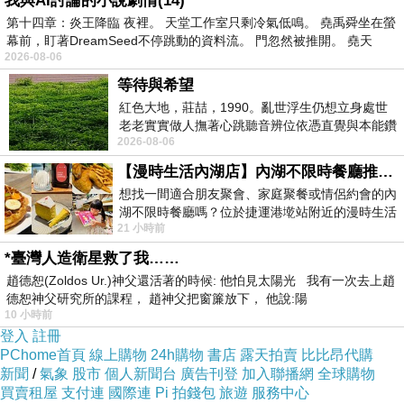
我與AI討論的小說劇情(14)
閒事的毛病又犯了，省省吧妳，自己都有一腳已
第十四章：炎王降臨 夜裡。 天堂工作室只剩冷氣低鳴。 堯禹舜坐在螢
幕前，盯著DreamSeed不停跳動的資料流。 門忽然被推開。 堯天
經踏進棺材裏面了，還想著給這小色狼出主意？
2026-08-06
身為主人，對下人們恩威並施也是理所當然的
等待與希望
吧？以前在王爺府當大小姐的時候，不也是這樣
紅色大地，莊喆，1990。亂世浮生仍想立身處世
老老實實做人撫著心跳聽音辨位依憑直覺與本能鑽
子的嗎？抽幾個鞭子再給一點好處，下人們就感
2026-08-06
向裂隙的亮處探索另一個心聲另一個共鳴的
激到死忠效命了。
【漫時生活內湖店】內湖不限時餐廳推薦｜捷運港墘站美食，聚餐、約會、家庭聚會首選，正餐甜點一次滿足
「咳！咳！」
想找一間適合朋友聚會、家庭聚餐或情侶約會的內
「你！」梟解語用下巴與鼻孔指著李淳風，這是
湖不限時餐廳嗎？位於捷運港墘站附近的漫時生活
21 小時前
內湖店，從捷運站步行約4分鐘即可抵
公主使喚下人的標準招式：「過來！說說你這邋
*臺灣人造衛星救了我……
遢樣是怎麼回事？」
趙德恕(Zoldos Ur.)神父還活著的時候: 他怕見太陽光 我有一次去上趙
德恕神父研究所的課程， 趙神父把窗簾放下， 他說:陽
10 小時前
男孩子不管再怎麼弱雞，都不會承認自己被欺負
登入
註冊
的，除非是到了極限非得要爆發不可的時刻。更
PChome首頁
線上購物
24h購物
書店
露天拍賣
比比昂代購
何況是一個和自己差不多年紀的女孩子在問，那
新聞
/
氣象
股市
個人新聞台
廣告刊登
加入聯播網
全球購物
買賣租屋
支付連
國際連
Pi 拍錢包
旅遊
服務中心
就更需要拿出男子氣概來了，不然會被瞧不起…