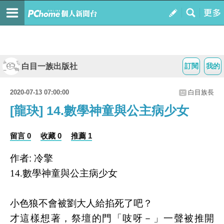
白目一族出版社
訂閱
我的
2020-07-13 07:00:00
白目族長
[龍玦] 14.數學神童與公主病少女
留言 0
收藏 0
推薦 1
作者:
冷擎
14.數學神童與公主病少女
小色狼不會被劉大人給掐死了吧？
才這樣想著，祭壇的門「吱呀－」一聲被推開