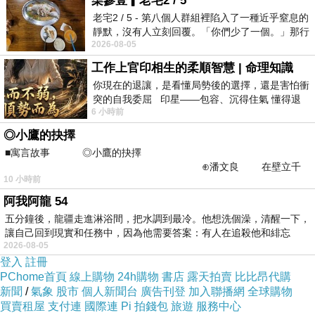
柒參壹▎老宅2 / 5
老宅2 / 5 - 第八個人群組裡陷入了一種近乎窒息的
靜默，沒有人立刻回覆。「你們少了一個。」那行
2026-08-05
字像一顆冰冷的鐵釘，硬生生刺進螢
工作上官印相生的柔順智慧 | 命理知識
你現在的退讓，是看懂局勢後的選擇，還是害怕衝
突的自我委屈 印星——包容、沉得住氣 懂得退
6 小時前
一步觀察，不會
◎小鷹的抉擇
■寓言故事 ◎小鷹的抉擇
⊕潘文良 在壁立千
10 小時前
仞的懸崖上，有一座遮天蔽
阿我阿龍 54
五分鐘後，龍疆走進淋浴間，把水調到最冷。他想洗個澡，清醒一下，
這一張是在嘉義阿里山照的, 拍攝者使用 iphone ,
讓自己回到現實和任務中，因為他需要答案：有人在追殺他和緋忘
2026-08-05
隔著日環蝕太陽眼鏡拍攝. 感覺上有照出 "魔戒"
登入
註冊
的fu 說!
PChome首頁
線上購物
24h購物
書店
露天拍賣
比比昂代購
新聞
/
氣象
股市
個人新聞台
廣告刊登
加入聯播網
全球購物
買賣租屋
支付連
國際連
Pi 拍錢包
旅遊
服務中心