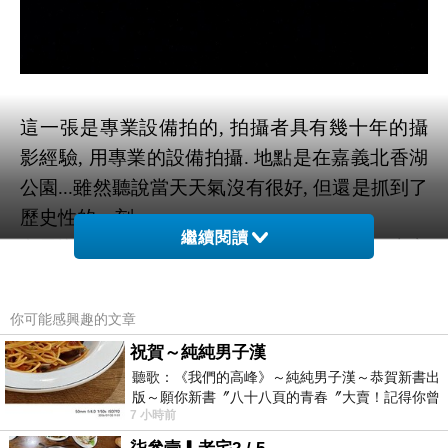
這一張是專業設備拍的, 拍攝者具有幾十年的攝
影經驗, 用專業的設備拍攝. 地點是在嘉義北香湖
公園...雖然聽說當天天氣沒有很好, 但還是抓到了
歷史性的一刻.
繼續閱讀
白目海參還聽說, 使用專業設備沒辦法照出 "上帝
的指環", 因為月亮上面有山, 那兩座山會造成指環
有缺角@@... 所以這張專業照片左邊的缺角, 不知
你可能感興趣的文章
道是不是因為這樣造成的?
祝賀～純純男子漢
聽歌：《我們的高峰》～純純男子漢～恭賀新書出
版～願你新書〞八十八頁的青春〞大賣！記得你曾
7 小時前
經在我的版留言…「好讚的圖^^感覺大家