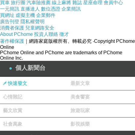
買車
旅行團
汽車險推薦
線上麻將
雜誌
星座命理
會員中心
一元簡訊
直播達人
數位憑證
企業簡訊
買網址
虛擬主機
企業郵件
廣告刊登
隱私權聲明
消費者保護
兒童網路安全
About PChome
投資人聯絡
徵才
著作權保護
｜網路家庭版權所有、轉載必究
‧Copyright PChome
Online
PChome Online and PChome are trademarks of PChome
Online Inc.
個人新聞台
快速發文
最新文章
心情雜記
美食饗宴
藝文欣賞
旅遊玩家
社會萬象
影視娛樂