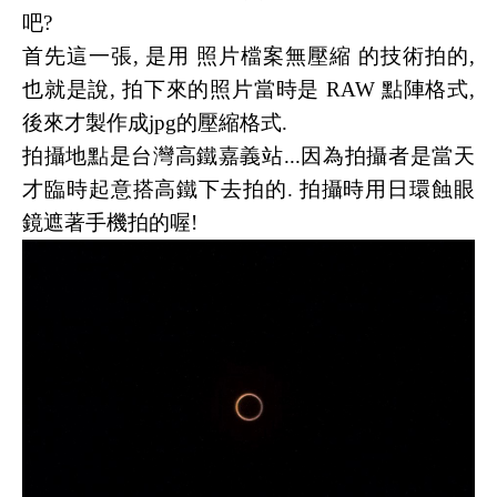
吧?
首先這一張, 是用 照片檔案無壓縮 的技術拍的,
也就是說, 拍下來的照片當時是 RAW 點陣格式,
後來才製作成jpg的壓縮格式.
拍攝地點是台灣高鐵嘉義站...因為拍攝者是當天
才臨時起意搭高鐵下去拍的. 拍攝時用日環蝕眼
鏡遮著手機拍的喔!