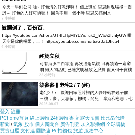
點眼花撩亂做不了決定．
今天一早到公司 哇~ 打包清的好乾淨啊！ 但上班前 崽崽到現場掃一圈
不過這張超大張照片看起來，這道菜是主廚推薦
恩～ 打包的人好可憐喔！ 因為不用一個小時 崽崽又搞到水
7 小時前
吧？
被擱倒了，百份百。
比對了一下右邊的菜色，這是：
＂龍田揚炸雞塊
https://youtube.com/shorts/JT4fLHpMfYE?is=uk2_hVbA2IJnlyGW 唯
定食＂．
天空是你的極限，上！ https://youtube.com/shorts/G3a1Jhcu4
看起來超好吃！
6 小時前
那就先試試看＂龍田揚炸雞塊定食＂吧？
終於立秋
可有海豚白白靠攏 再次遙迢氣旋 可再饒過一遍窮
說明上寫說是＂日本傳統做法＂，日式的雞肉唐
弱 雖人間活動 已達文明極致之浪費 但又何干質樸
揚我們都很喜歡的．
22 小時前
者 只能白白陪葬
柒參參▎老宅2 / 7 (終)
老宅2 / 7 - 歡迎回家照片裡的人靜靜站在鏡子前。
三樓，廄，大崽蕥，柳橘，閆兒，摩斯和崽崽，七
2026-08-07
個人整整齊齊地站在鏡框之外，如同
登入
註冊
PChome首頁
線上購物
24h購物
書店
露天拍賣
比比昂代購
新聞
/
氣象
股市
個人新聞台
廣告刊登
加入聯播網
全球購物
買賣租屋
支付連
國際連
Pi 拍錢包
旅遊
服務中心