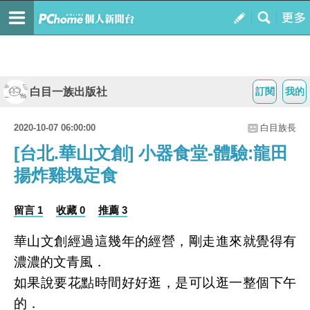
白目一族出版社
訂閱
我的
2020-10-07 06:00:00
白目族長
[台北.華山文創] 小器食堂-體驗:龍田
揚炸雞塊定食
留言 1
收藏 0
推薦 3
華山文創經過這幾年的經營，剛走進來就覺得有
濃濃的文青風．
如果說要花點時間好好逛，是可以逛一整個下午
的．