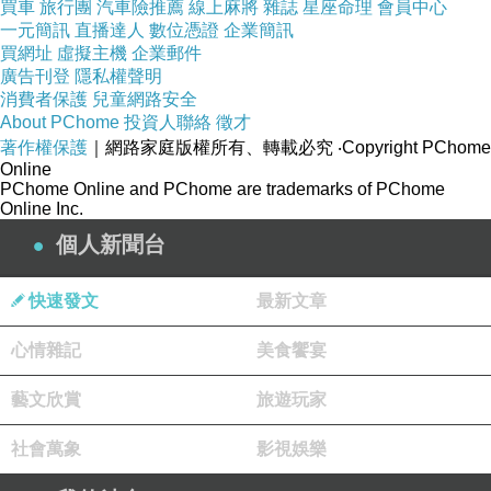
買車
旅行團
汽車險推薦
線上麻將
雜誌
星座命理
會員中心
一元簡訊
直播達人
數位憑證
企業簡訊
買網址
虛擬主機
企業郵件
廣告刊登
隱私權聲明
消費者保護
兒童網路安全
About PChome
投資人聯絡
徵才
著作權保護
｜網路家庭版權所有、轉載必究
‧Copyright PChome
另外一份就點：幽庵燒扁鱈(大比目魚)吧！
Online
PChome Online and PChome are trademarks of PChome
話說，鱈魚，比目魚好像不容易分清楚？白目海
Online Inc.
參知道的是，"圓鱈"才是真的鱈魚，扁鱈就是比
個人新聞台
目魚，口感上來說後者還比較嫩一些...但這就是
每個人見解觀感不同囉！
快速發文
最新文章
心情雜記
美食饗宴
藝文欣賞
旅遊玩家
社會萬象
影視娛樂