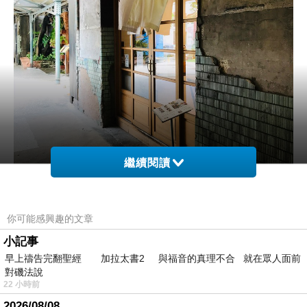
繼續閱讀
你可能感興趣的文章
小記事
早上禱告完翻聖經 加拉太書2 與福音的真理不合 就在眾人面前
對磯法說
22 小時前
首先看Menu，裡面一翻開就是定食...嗯，一時有
2026/08/08