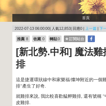
首頁
2022-07-13 06:00:00| 人氣12,853| 回應0 |
上一篇
|
下
推薦
8
收藏
0
轉貼
0
訂閱站台
[新北勢.中和] 魔法
排
這是捷運環狀線中和家樂福/燦坤附近的一個雞排
排"產生了好奇.
就雞排來說, 我比較喜歡艋舺雞排, 還有號稱 
皮雞排.