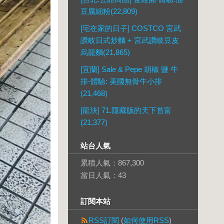
豆腐細粉(22,809)
[宅在家的日子] COSTCO 宮武
讚岐日式炒麵 + 宮武讚岐豆皮
烏龍麵(21,865)
[宜蘭] Sale & Pepe 胡椒 鹽 牛
排-體驗: 美國無骨牛小排
(21,468)
[龍玦] 71.隱藏版的天下首富
(21,377)
站台人氣
累積人氣：
867,300
當日人氣：
43
訂閱本站
RSS訂閱
(
如何使用RSS
)