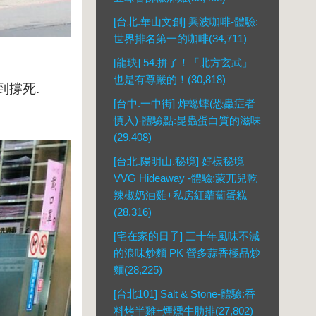
[台北.華山文創] 興波咖啡-體驗:
世界排名第一的咖啡(34,711)
[龍玦] 54.拚了！「北方玄武」
也是有尊嚴的！(30,818)
到撐死.
[台中.一中街] 炸蟋蟀(恐蟲症者
慎入)-體驗點:昆蟲蛋白質的滋味
(29,408)
[台北.陽明山.秘境] 好樣秘境
VVG Hideaway -體驗:蒙兀兒乾
辣椒奶油雞+私房紅蘿蔔蛋糕
(28,316)
[宅在家的日子] 三十年風味不減
的浪味炒麵 PK 營多蒜香極品炒
麵(28,225)
[台北101] Salt & Stone-體驗:香
料烤半雞+煙燻牛肋排(27,802)