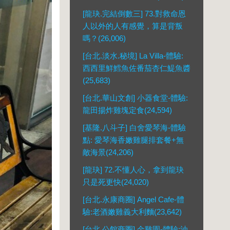
[龍玦.完結倒數三] 73.對救命恩
人以外的人有感覺，算是背叛
嗎？(26,006)
[台北.淡水.秘境] La Villa-體驗:
西西里鮮鱈魚佐番茄杏仁鯷魚醬
(25,683)
[台北.華山文創] 小器食堂-體驗:
龍田揚炸雞塊定食(24,594)
[基隆.八斗子] 白舍愛琴海-體驗
點: 愛琴海香嫩雞腿排套餐+無
敵海景(24,206)
[龍玦] 72.不懂人心，拿到龍玦
只是死更快(24,020)
[台北.永康商圈] Angel Cafe-體
驗:老酒嫩雞義大利麵(23,642)
[台北.公館商圈] 金雞園-體驗:油