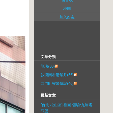
地圖
加入好友
文章分類
龍玦(80)
沙漠回看清禁月(56)
西門町靈泉傳說(46)
最新文章
[台北.松山區] 松園-體驗:九層塔
煎蛋