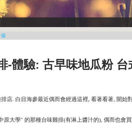
一篇
雞排-體驗: 古早味地瓜粉 
店. 白目海參最近偶而會經過這裡, 看著看著, 開始
"中原大學" 的那種台味雞排(有淋上醬汁的), 偶而也會