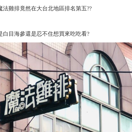
 魔法雞排竟然在大台北地區排名第五??
 但是白目海參還是忍不住想買來吃吃看?