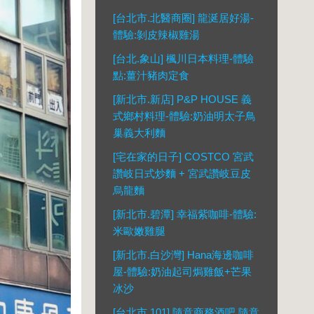
[台北市.北醫商圈] 龍涎居好湯-
體驗:剝皮辣椒雞湯
[台北.象山] 楓川日本料理-體驗
點:薑汁豬肉定食
[新北市.新店] P&P HOUSE 義
式鄉村料理-體驗:奶油明太子鳥
巢義大利麵
[宅在家的日子] COSTCO 宮武
讚岐日式炒麵 + 宮武讚岐豆皮
烏龍麵
[新北市.碧潭] 幸福紫咖啡-體驗:
米歐嫩雞腿
[新北市.白沙灣] Hana海邊咖啡
屋-體驗:奶油起司焗雞飯+芒果
冰沙
[台北市.101] 隨意商務酒吧 隨意