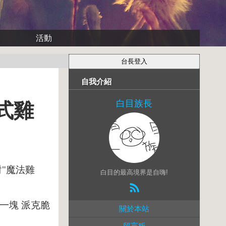
活動
自我介紹
白目族長
台式雞
對"魔法雞
白目的最高境界是自嗨!
買一塊 派克脆
關於本站
留言板