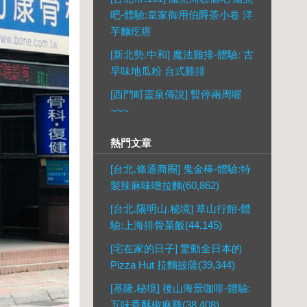
吧-體驗:皇家御用伯爵茶小卷 洋
芋麵疙瘩
[新北勢.中和] 魔法雞排-體驗: 古
早味地瓜粉 台式雞排
[西門町靈泉傳說] 暫停兩周喔
~~~
熱門文章
[台北.條通商圈] 鬼金棒-體驗:特
製辣麻味噌拉麵(60,862)
[台北.陽明山.秘境] 草山行館-體
驗:上海排骨菜飯(44,145)
[宅在家的日子] 驚動全日本的
Pizza Hut 拉麵披薩(39,344)
[基隆.秘境] 後山海景咖啡-體驗:
五味香酥椒麻雞(38,408)