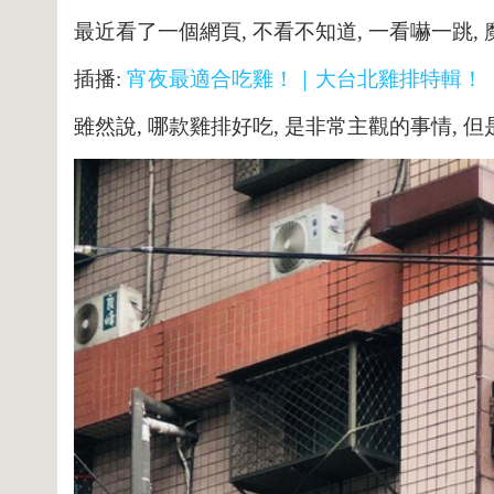
最近看了一個網頁, 不看不知道, 一看嚇一跳,
插播:
宵夜最適合吃雞！｜大台北雞排特輯！
雖然說, 哪款雞排好吃, 是非常主觀的事情,