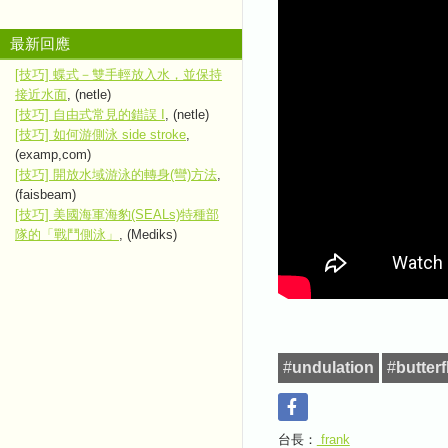
最新回應
[技巧] 蝶式－雙手輕放入水，並保持
接近水面
, (netle)
[技巧] 自由式常見的錯誤 I
, (netle)
[技巧] 如何游側泳 side stroke
,
(examp,com)
[技巧] 開放水域游泳的轉身(彎)方法
,
(faisbeam)
[技巧] 美國海軍海豹(SEALs)特種部
隊的「戰鬥側泳」
, (Mediks)
#
undulation
#
butterf
台長：
frank