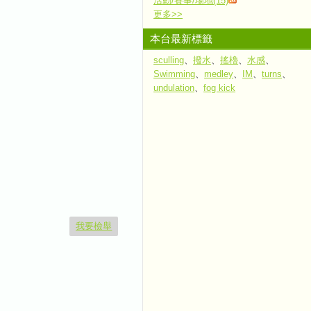
活動/賽事/場地(15)
更多
>>
本台最新標籤
sculling
、
撥水
、
搖櫓
、
水感
、
Swimming
、
medley
、
IM
、
turns
、
undulation
、
fog kick
我要檢舉