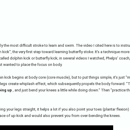
y the most difficult stroke to learn and swim. The video I cited here is to instru
n kick", the very first step toward learning butterfly stoke. It's a technique mor
called dolphin kick or butterfly kick; in several videos I watched, Phelps' coach
ust wanted to place the focus on body.
n kick begins at body core (core muscle), but to put things simple, it's just "
egs create whiplash effect, which subsequently propels the body forward. "Tr
oing up
 , and just bend your knees a little while doing down." Then "practice t
ng your legs straight, it helps a lot if you also point your toes (plantar flexion
face of up-kick and would also prevent you from over-bending the knees.