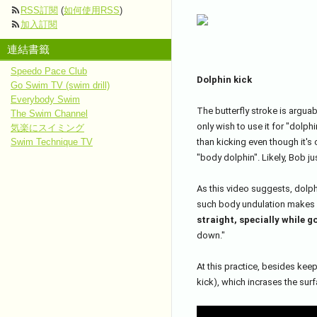
RSS訂閱
(
如何使用RSS
)
加入訂閱
連結書籤
Speedo Pace Club
Dolphin kick
Go Swim TV (swim drill)
Everybody Swim
The butterfly stroke is arguabl
The Swim Channel
only wish to use it for "dolphi
気楽にスイミング
than kicking even though it's 
Swim Technique TV
"body dolphin". Likely, Bob j
As this video suggests, dolphi
such body undulation makes l
straight, specially while g
down."
At this practice, besides keepi
kick), which incrases the sur