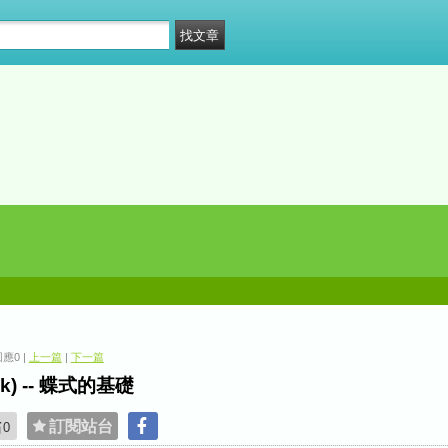
 回應0 |
上一篇
|
下一篇
ck) -- 蝶式的基礎
貼
訂閱站台
0