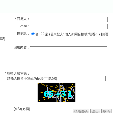
* 回應人：
E-mail：
悄悄話：
否
是 (若未登入"個人新聞台帳號"則看不到回覆
唷!)
回應內容：
* 請輸入識別碼：
請輸入圖片中算式的結果(可能為0)
(有*為必填)