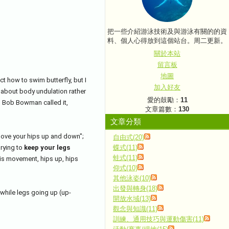
把一些介紹游泳技術及與游泳有關的的資
料、個人心得放到這個站台。周二更新。
關於本站
留言板
地圖
ct how to swim butterfly, but I 
加入好友
e about body undulation rather 
愛的鼓勵：
11
, Bob Bowman called it, 
文章篇數：
130
文章分類
move your hips up and down"; 
自由式(20)
ying to 
keep your legs 
蝶式(11)
蛙式(11)
his movement, hips up, hips 
仰式(10)
其他泳姿(10)
出發與轉身(18)
) while legs going up (up-
開放水域(13)
觀念與知識(11)
訓練、通用技巧與運動傷害(11)