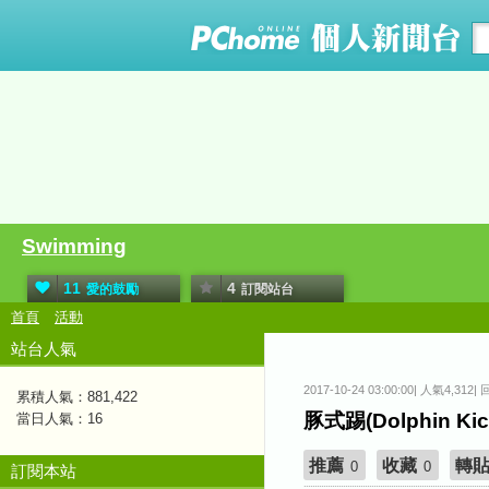
Swimming
11
4
愛的鼓勵
訂閱站台
首頁
活動
站台人氣
2017-10-24 03:00:00| 人氣4,312|
累積人氣：
881,422
豚式踢(Dolphin Ki
當日人氣：
16
推薦
收藏
轉
0
0
訂閱本站