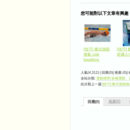
您可能對以下文章有興趣
[技巧] 蝶式側面
[技巧]
換氣 side
前擺入
breathing
人氣(4,312) | 回應(0)| 推薦 (
0
)|
全站分類:
運動體育(各種運動、
此分類上一篇:
[技巧] 蝶式側面換氣 s
推薦(
0
)
回應(0)