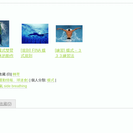
 蝶式雙臂
[規則] FINA 蝶
[練習] 蝶式－３
水的動作
式規則
３３練習法
 收藏 (
0
)|
轉寄
運動情報、球迷會)
| 個人分類:
蝶式
|
ide breathing
收藏(
0
)