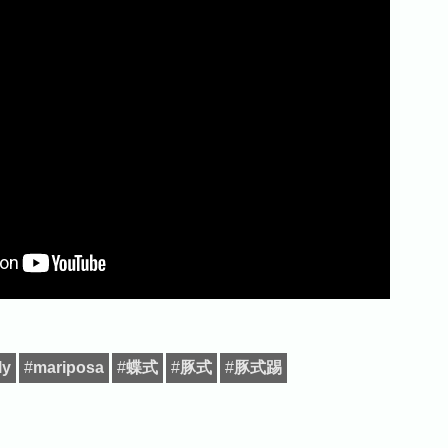
ly
#
mariposa
#
蝶式
#
豚式
#
豚式踢