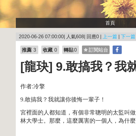
首頁
2020-06-26 07:00:00| 人氣608| 回應0 |
上一篇
|
下一篇
推薦
3
收藏
0
轉貼
0
訂閱站台
[龍玦] 9.敢搞我？
作者:冷擎
9.敢搞我？我就讓你後悔一輩子！
宮裡面的人都知道，有個非常聰明的太監叫做
林大學士。那麼，這麼厲害的一個人，為什麼