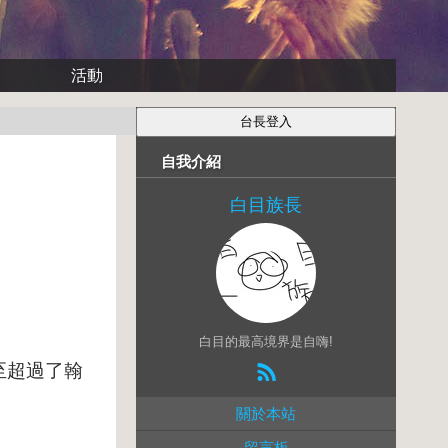
活動
自我介紹
白目族長
白目的最高境界是自嗨!
至超過了翰
關於本站
留言板