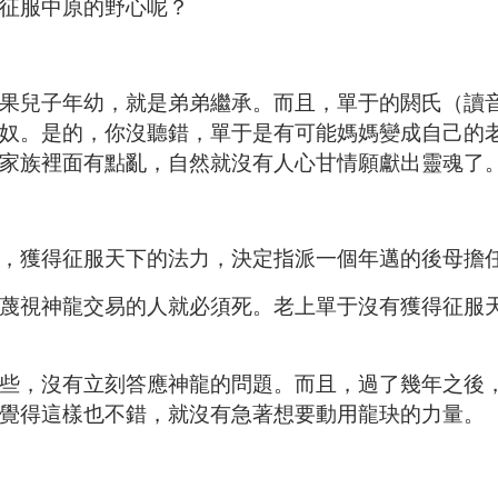
征服中原的野心呢？
果兒子年幼，就是弟弟繼承。而且，單于的閼氏（讀
奴。是的，你沒聽錯，單于是有可能媽媽變成自己的
家族裡面有點亂，自然就沒有人心甘情願獻出靈魂了
，獲得征服天下的法力，決定指派一個年邁的後母擔
蔑視神龍交易的人就必須死。老上單于沒有獲得征服
些，沒有立刻答應神龍的問題。而且，過了幾年之後
覺得這樣也不錯，就沒有急著想要動用龍玦的力量。