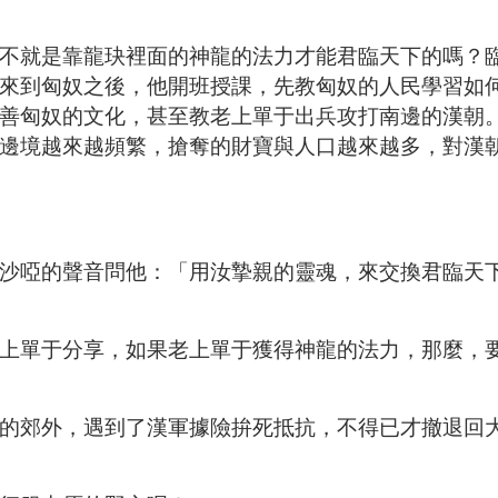
不就是靠龍玦裡面的神龍的法力才能君臨天下的嗎？
來到匈奴之後，他開班授課，先教匈奴的人民學習如
善匈奴的文化，甚至教老上單于出兵攻打南邊的漢朝
邊境越來越頻繁，搶奪的財寶與人口越來越多，對漢
沙啞的聲音問他：「用汝摯親的靈魂，來交換君臨天
上單于分享，如果老上單于獲得神龍的法力，那麼，
的郊外，遇到了漢軍據險拚死抵抗，不得已才撤退回