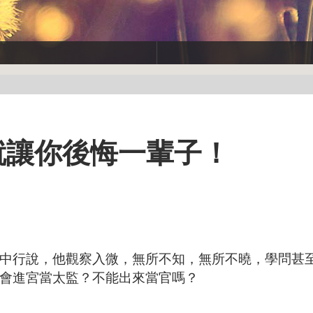
我就讓你後悔一輩子！
中行說，他觀察入微，無所不知，無所不曉，學問甚
會進宮當太監？不能出來當官嗎？