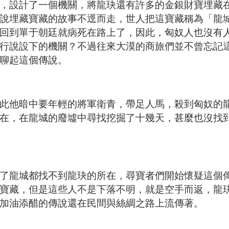
，設計了一個機關，將龍玦還有許多的金銀財寶埋藏
說
埋藏寶藏的故事不逕而走，世人把這寶藏稱為「龍
回到單于朝廷就病死在路上了，因此，匈奴人也沒有
行說設下的機關？不過往來大漠的商旅們並不曾忘記
聊起這個傳說。
此他暗中要年輕的將軍衛青，帶足人馬，殺到匈奴的
在，在龍城的廢墟中尋找挖掘了十幾天，甚麼也沒找
了龍城都找不到龍玦的所在，尋寶者們開始懷疑這個
寶藏，但是這些人不是下落不明，就是空手而返，龍
加油添醋的傳說還在民間與絲綢之路上流傳著。