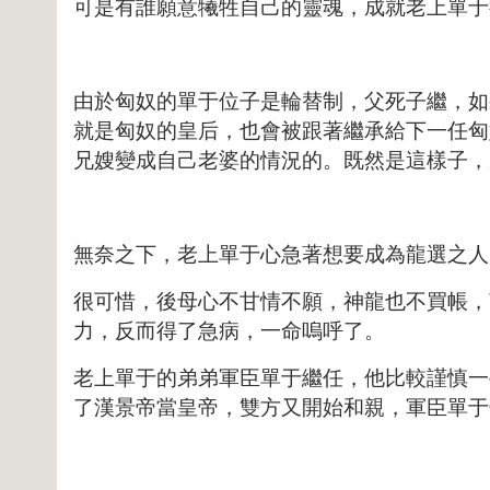
可是有誰願意犧牲自己的靈魂，成就老上單于
由於匈奴的單于位子是輪替制，父死子繼，如
就是匈奴的皇后，也會被跟著繼承給下一任匈
兄嫂變成自己老婆的情況的。既然是這樣子，
無奈之下，老上單于心急著想要成為龍選之人
很可惜，後母心不甘情不願，神龍也不買帳，
力，反而得了急病，一命嗚呼了。
老上單于的弟弟軍臣單于繼任，他比較謹慎一
了漢景帝當皇帝，雙方又開始和親，軍臣單于