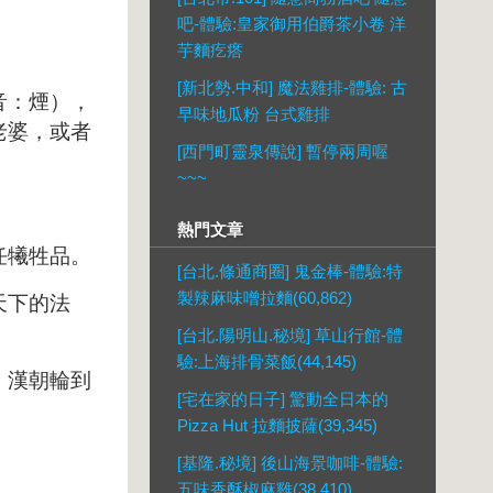
吧-體驗:皇家御用伯爵茶小卷 洋
芋麵疙瘩
[新北勢.中和] 魔法雞排-體驗: 古
音：煙），
早味地瓜粉 台式雞排
老婆，或者
[西門町靈泉傳說] 暫停兩周喔
。
~~~
熱門文章
任犧牲品。
[台北.條通商圈] 鬼金棒-體驗:特
製辣麻味噌拉麵(60,862)
天下的法
[台北.陽明山.秘境] 草山行館-體
驗:上海排骨菜飯(44,145)
，漢朝輪到
[宅在家的日子] 驚動全日本的
Pizza Hut 拉麵披薩(39,345)
[基隆.秘境] 後山海景咖啡-體驗:
五味香酥椒麻雞(38,410)