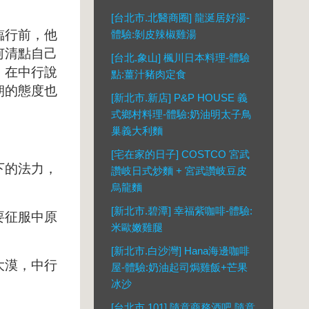
[台北市.北醫商圈] 龍涎居好湯-
臨行前，他
體驗:剝皮辣椒雞湯
何清點自己
[台北.象山] 楓川日本料理-體驗
。在中行說
點:薑汁豬肉定食
朝的態度也
[新北市.新店] P&P HOUSE 義
式鄉村料理-體驗:奶油明太子鳥
巢義大利麵
[宅在家的日子] COSTCO 宮武
下的法力，
讚岐日式炒麵 + 宮武讚岐豆皮
烏龍麵
[新北市.碧潭] 幸福紫咖啡-體驗:
要征服中原
米歐嫩雞腿
[新北市.白沙灣] Hana海邊咖啡
大漠，中行
屋-體驗:奶油起司焗雞飯+芒果
冰沙
[台北市.101] 隨意商務酒吧 隨意