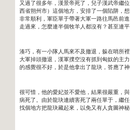
又過了很多年，漢景帝死了，兒子漢武帝繼位
西省朔州市）這個地方，安排了一個陷阱，想
非常順利，軍臣單于帶著大軍一路往馬邑前進
走過來，怎麼連半個牧羊人都沒有？甚至連平
湊巧，有一小隊人馬來不及撤退，躲在哨所裡
大軍掉頭撤退，漢軍撲空沒有抓到匈奴的主力
的感覺很不好，於是他拿出了龍玦，答應了神
很可惜，他的愛妃並不愛他，結果很嚴重，與
病死了。由於龍玦連續害死了兩任單于，繼任
找個地方把龍玦藏起來，以免又有人貪圖神秘