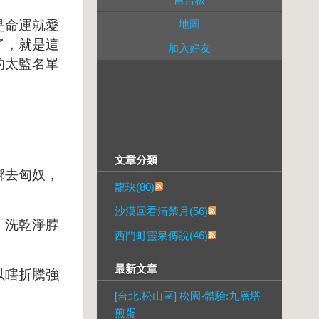
是命運就愛
地圖
了，就是這
加入好友
的太監名單
文章分類
綁去匈奴，
龍玦(80)
沙漠回看清禁月(56)
！洗乾淨脖
西門町靈泉傳說(46)
最新文章
以瞎折騰強
[台北.松山區] 松園-體驗:九層塔
煎蛋