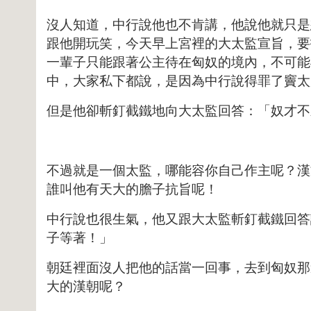
沒人知道，中行說他也不肯講，他說他就只是
跟他開玩笑，今天早上宮裡的大太監宣旨，要
一輩子只能跟著公主待在匈奴的境內，不可能
中，大家私下都說，是因為中行說得罪了竇太
但是他卻斬釘截鐵地向大太監回答：「奴才不
不過就是一個太監，哪能容你自己作主呢？漢
誰叫他有天大的膽子抗旨呢！
中行說也很生氣，他又跟大太監斬釘截鐵回答
子等著！」
朝廷裡面沒人把他的話當一回事，去到匈奴那
大的漢朝呢？