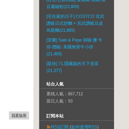
豆腐細粉(22,809)
[宅在家的日子] COSTCO 宮武
讚岐日式炒麵 + 宮武讚岐豆皮
烏龍麵(21,865)
[宜蘭] Sale & Pepe 胡椒 鹽 牛
排-體驗: 美國無骨牛小排
(21,469)
[龍玦] 71.隱藏版的天下首富
(21,377)
站台人氣
累積人氣：
867,712
當日人氣：
93
我要檢舉
訂閱本站
RSS訂閱
(
如何使用RSS
)