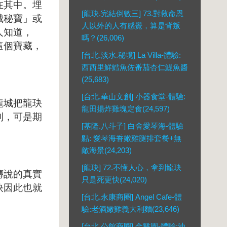
在其中。埋
[龍玦.完結倒數三] 73.對救命恩
城秘寶」或
人以外的人有感覺，算是背叛
人知道，
嗎？(26,006)
這個寶藏，
[台北.淡水.秘境] La Villa-體驗:
西西里鮮鱈魚佐番茄杏仁鯷魚醬
(25,683)
[台北.華山文創] 小器食堂-體驗:
龍城把龍玦
龍田揚炸雞塊定食(24,597)
到，可是期
[基隆.八斗子] 白舍愛琴海-體驗
點: 愛琴海香嫩雞腿排套餐+無
敵海景(24,203)
[龍玦] 72.不懂人心，拿到龍玦
傳說的真實
只是死更快(24,020)
玦因此也就
[台北.永康商圈] Angel Cafe-體
驗:老酒嫩雞義大利麵(23,646)
[台北.公館商圈] 金雞園-體驗:油