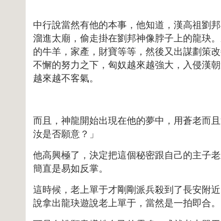
中行說當然有他的本事，他知道，漢高祖劉邦
溜進太廟，偷走掛在劉邦神像脖子上的龍玦。
的牛羊，家產，財寶等等，然後又出謀劃策改
不懈的努力之下，匈奴越來越強大，入侵漢朝
越來越不客氣。
而且，神龍開始出現在他的夢中，用蒼老而且
汝是否願意？」
他高興極了，決定把這個秘密跟自己的主子老
簡直是易如反掌。
這時候，老上單于才剛剛派兵殺到了長安附近
說拿出龍玦遊說老上單于，當然是一拍即合。