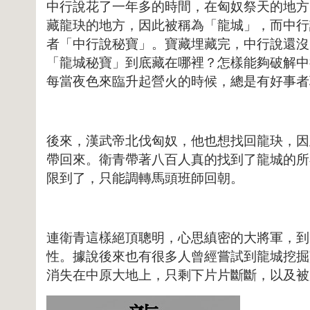
中行說花了一年多的時間，在匈奴祭天的地方
藏龍玦的地方，因此被稱為「龍城」，而中行
者「中行說秘寶」。寶藏埋藏完，中行說還沒
「龍城秘寶」到底藏在哪裡？怎樣能夠破解中
每當夜色來臨升起營火的時候，總是有好事者
後來，漢武帝北伐匈奴，他也想找回龍玦，因
帶回來。衛青帶著八百人真的找到了龍城的所
限到了，只能調轉馬頭班師回朝。
連衛青這樣絕頂聰明，心思縝密的大將軍，到
性。據說後來也有很多人曾經嘗試到龍城挖掘
消失在中原大地上，只剩下片片斷斷，以及被