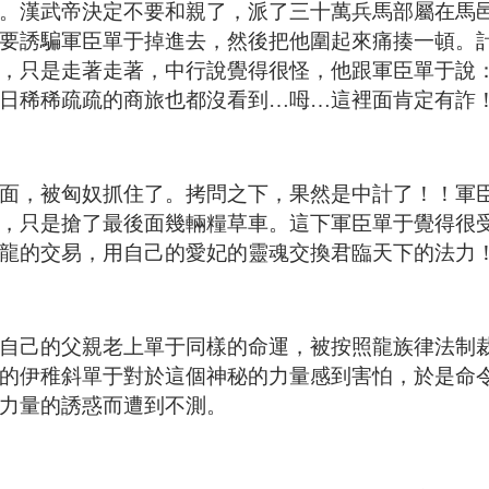
。漢武帝決定不要和親了，派了三十萬兵馬部屬在馬
要誘騙軍臣單于掉進去，然後把他圍起來痛揍一頓。
，只是走著走著，中行說覺得很怪，他跟軍臣單于說
日稀稀疏疏的商旅也都沒看到…呣…這裡面肯定有詐
面，被匈奴抓住了。拷問之下，果然是中計了！！軍
，只是搶了最後面幾輛糧草車。這下軍臣單于覺得很
龍的交易，用自己的愛妃的靈魂交換君臨天下的法力
自己的父親老上單于同樣的命運，被按照龍族律法制
的伊稚斜單于對於這個神秘的力量感到害怕，於是命
力量的誘惑而遭到不測。