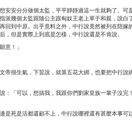
想安安分分做個太監，平平靜靜過這一生就夠了。可
指派幾個太監跟隨公主跟匈奴王老上單于和親，說白
再回到中原。出乎意料之外，中行說竟然被列在陪嫁
后，但是實際上到底是怎樣，中行說還是不肯說。
願意！」
文帝很生氣，下旨說，就算五花大綁，也要把中行說
說：「可以，想搞我，我跟你們劉家皇族一輩子沒完
邊是死是活都還顧不上，中行說哪裡還有甚麼本事可