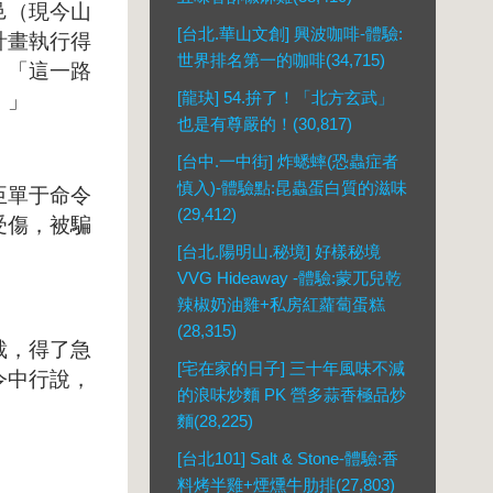
邑（現今山
[台北.華山文創] 興波咖啡-體驗:
計畫執行得
世界排名第一的咖啡(34,715)
：「這一路
[龍玦] 54.拚了！「北方玄武」
！」
也是有尊嚴的！(30,817)
[台中.一中街] 炸蟋蟀(恐蟲症者
慎入)-體驗點:昆蟲蛋白質的滋味
臣單于命令
(29,412)
受傷，被騙
[台北.陽明山.秘境] 好樣秘境
！
VVG Hideaway -體驗:蒙兀兒乾
辣椒奶油雞+私房紅蘿蔔蛋糕
(28,315)
裁，得了急
[宅在家的日子] 三十年風味不減
令中行說，
的浪味炒麵 PK 營多蒜香極品炒
麵(28,225)
[台北101] Salt & Stone-體驗:香
料烤半雞+煙燻牛肋排(27,803)