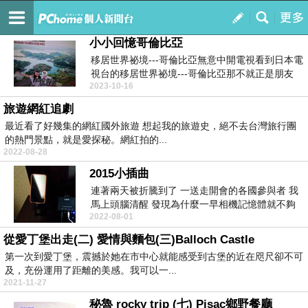
辛地亞的旅程
訂閱
我的
小小回憶哥倫比亞
移居世界祕境---哥倫比亞無意中開電視看到日本電
視台的移居世界祕境---哥倫比亞那不就正是朋友
2023-10-16
R...
旅遊網紅追劇
最近看了好幾集的網紅國外旅遊 想起我的旅遊史，絕不去台灣旅行團
的熱門景點，就是愛探秘。網紅拍的...
2022-08-28
2015小插曲
連著兩天被折騰到了 一送走開會的各國參與者 我
馬上頭腦清醒 發現為什麼一早相機記憶體就不夠
2022-08-01
...
從愛丁堡出走(二) 愛情與麵包(三)Balloch Castle
第一次到愛丁堡，震撼於她在市中心就能感受到古堡的近在咫尺卻不可
及，充份運用了距離的美感。我可以一...
2021-11-27
秘魯 rocky trip (七) Pisac鄉野餐廳