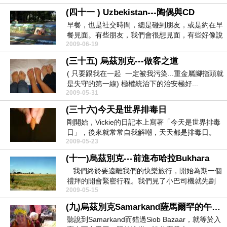
(四十一 ) Uzbekistan---陶偶與CD
早餐，也是社交時間，總是碰到朋友，或是約在早
餐見面。有些朋友，我們會很想見面，有些好像說
2009-06-19
不到幾句...
(三十五) 烏茲別克---做客之道
( 只要跟我在一起 一定被我污染...重金屬腳指頭就
是失守的第一線) 極權統治下的治安極好...
2009-05-31
(三十六)今天是世界排毒日
剛開始，Vickie的日記本上寫著「今天是世界排毒
日」，後來就常常自我解嘲，天天都是排毒日。
2009-05-23
...
(十一)烏茲別克---前進布哈拉Bukhara
我們終於要遠離我們的快樂旅行，開始為期一個
禮拜的開會緊密行程。我們見了小巴司機就先劃
2009-05-15
位---...
(九)烏茲別克Samarkand薩馬爾罕的午后---市場篇
聽說到Samarkand而錯過Siob Bazaar，就等於入