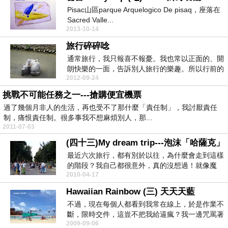
Pisac山區parque Arquelogico De pisaq，座落在
Sacred Valle...
2013-10-14
旅行碎碎唸
通常旅行，我只報喜不報憂。我也常以正面的、開
朗快樂的一面，告訴別人旅行的樂趣。所以行前的
2012-09-24
繁鎖，通常連...
挑戰不可能任務之一---搶購便宜機票
過了幾個月非人的生活，再也受不了那什麼「責任制」，我討厭責任
制，痛恨責任制。很多事我不想麻煩別人，那...
2011-07-03
(四十三)My dream trip---泡沫「哈薩克」
最近六次旅行，都有別於以往，為什麼會走到這樣
的階段？我自己都很意外，真的沒想過！就像魔
2010-04-17
咒！可我也曾思...
Hawaiian Rainbow (三) 天天天藍
不過，現在每個人都看到我常在線上，於是作業不
斷，限時交件，這豈不把我給逼瘋？我一邊咒罵著
2009-09-06
沒人性的傢伙...