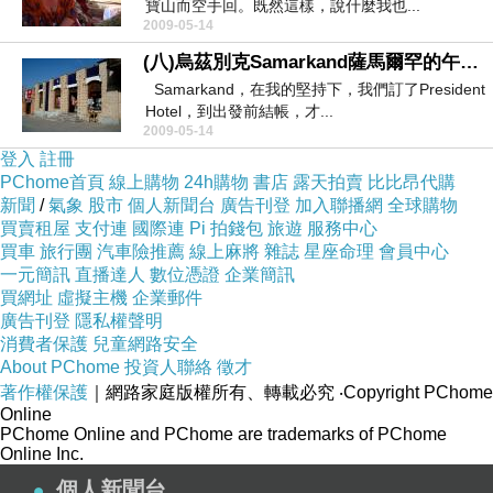
寶山而空手回。既然這樣，說什麼我也...
2009-05-14
(八)烏茲別克Samarkand薩馬爾罕的午后---婚禮篇
Samarkand，在我的堅持下，我們訂了President
Hotel，到出發前結帳，才...
2009-05-14
登入
註冊
PChome首頁
線上購物
24h購物
書店
露天拍賣
比比昂代購
新聞
/
氣象
股市
個人新聞台
廣告刊登
加入聯播網
全球購物
買賣租屋
支付連
國際連
Pi 拍錢包
旅遊
服務中心
買車
旅行團
汽車險推薦
線上麻將
雜誌
星座命理
會員中心
一元簡訊
直播達人
數位憑證
企業簡訊
買網址
虛擬主機
企業郵件
廣告刊登
隱私權聲明
消費者保護
兒童網路安全
About PChome
投資人聯絡
徵才
著作權保護
｜網路家庭版權所有、轉載必究
‧Copyright PChome
Online
PChome Online and PChome are trademarks of PChome
Online Inc.
個人新聞台