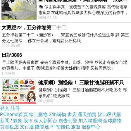
暫且收起想搖晃這世界的尖銳爪子。
🎭 假面與本真：被覆蓋下的靈魂真容 當代藝術家
管他別人說什麼。
盧嵐新在此幅極具戲劇張力與心理深度的新作中，
2026-08-05
運用質感豐富的紙材肌理、墨痕與大膽的
Love like you've never been hurt .
大藏經22，五分律卷第二十二
不需要太多交談，看你的側臉，也能覺得幸福。
五分律卷第二十二（彌沙塞） 宋罽賓三藏佛陀什共竺道生等 譯 第三
看著總是那樣微笑的你，我又開始笑了。
分之七藥法 佛在王舍城，爾時諸比丘得秋
2026-08-05
日記0806
早上陪周媽去買東西 先去全聯買生菜、山葵、沙拉 然後走在保安市場
她買番茄、南瓜子 我與認識的攤販大姊們打招呼 又被周媽唸：
1 小時前
參與(誰的)人生
上一篇：
健康網》別怪錯！ 三酸甘油脂狂飆不只吃肥肉 專家點名1物更該戒
三月的一週
下一篇：
健康網》別怪錯！ 三酸甘油脂狂飆不只吃肥肉 專
家點名1物更該戒
20 小時前
https://health.ltn.com.tw/article/breakingnews/55
登入
註冊
PChome首頁
線上購物
24h購物
書店
露天拍賣
比比昂代購
新聞
/
氣象
股市
個人新聞台
廣告刊登
加入聯播網
全球購物
買賣租屋
支付連
國際連
Pi 拍錢包
旅遊
服務中心