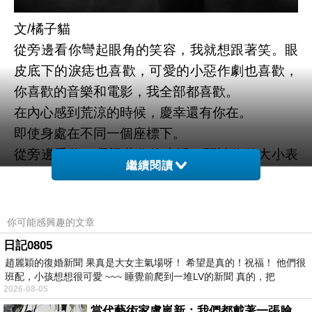
文/橘子貓
從旁邊看你彎起眼角的笑容，我就想跟著笑。眼
皮底下的淚痣也喜歡，可愛的小惡作劇也喜歡，
你喜歡的音樂和電影，我全部都喜歡。
在內心感到荒涼的時候，慶幸還有你在。
即使身處在不同一個座標下。
從旁邊看你，凝視著你的生活，閱讀你的大小表
繼續閱讀
情；常常想到如果是你遇到這樣的事會有什麼樣
的反應，就開心的傻笑個不停。
查查你的星座在哪個位置，知道你小時候在哪裡
你可能感興趣的文章
讀書。
日記0805
我收集關於你的一切，想記住所有的片段。想在
趙麗穎的復婚新聞 果真是大女主氣場呀！ 希望是真的！祝福！ 他們很
班配，小孩想想很可愛 ~~~ 睡覺前爬到一堆LV的新聞 真的，把
好老好老的時候，對別人談起你時，可以很幸福
2026-08-05
的笑說往事。
當代藝術家盧嵐新：我們都戴著一張臉，可真正的自己，總藏在那些被塗抹、被覆蓋的痕跡裡