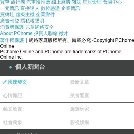
買車
旅行團
汽車險推薦
線上麻將
雜誌
星座命理
會員中心
一元簡訊
直播達人
數位憑證
企業簡訊
買網址
虛擬主機
企業郵件
廣告刊登
隱私權聲明
消費者保護
兒童網路安全
About PChome
投資人聯絡
徵才
著作權保護
｜網路家庭版權所有、轉載必究
‧Copyright PChome
Online
PChome Online and PChome are trademarks of PChome
Online Inc.
個人新聞台
快速發文
最新文章
心情雜記
美食饗宴
藝文欣賞
旅遊玩家
社會萬象
影視娛樂