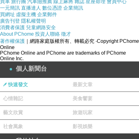
買車
旅行團
汽車險推薦
線上麻將
雜誌
星座命理
會員中心
富城則是過去歌舞魅力大於演技，所以才會有這
一元簡訊
直播達人
數位憑證
企業簡訊
種預期上的出入。
買網址
虛擬主機
企業郵件
廣告刊登
隱私權聲明
消費者保護
兒童網路安全
沒看過三岔口的人可以去租來看，dvd老早就出
About PChome
投資人聯絡
徵才
著作權保護
｜網路家庭版權所有、轉載必究
‧Copyright PChome
著等了。孫哥哥因追查真相，由內心情困走出自
Online
我人生，而郭富城因三岔口，由舞王走向影帝。
PChome Online and PChome are trademarks of PChome
Online Inc.
個人新聞台
去看看郭富城入圍一次就拿下影帝的三岔口吧！
相信你也會被孫哥哥感動的。
快速發文
最新文章
心情雜記
美食饗宴
藝文欣賞
旅遊玩家
社會萬象
影視娛樂
類型功夫片
上一篇：
電影-華麗的驚悚片-【頂尖對決】 The Prestige
下一篇：