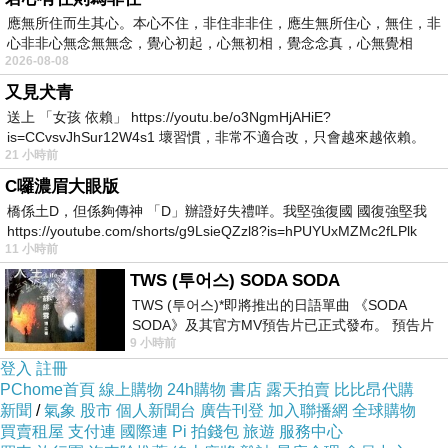
被片子震撼到差點無法開口討論，當中有個人
應無所住而生其心。本心不住，非住非非住，應生無所住心，無住，非
心非非心無念無無念，覺心初起，心無初相，覺念念真，心無覺相
說，這部已經能夠問鼎金馬了。
2026-08-08
又見犬青
果不其然，提四搶三，成果亮眼。
送上 「女孩 依賴」 https://youtu.be/o3NgmHjAHiE?
is=CCvsvJhSur12W4s1 壞習慣，非常不適合改，只會越來越依賴。
21 小時前
我害怕的
金馬影片在台灣電影院播放的時候(每部都只有一
C囉濃眉大眼版
場)，邊看邊啜泣的人還不少，其中還不乏男性；
橋係土D，但係夠傳神 「D」辦證好失禮咩。我堅強復國 國復強堅我
而開獎後，網路討論支持梁家輝者，也對郭富城
https://youtube.com/shorts/g9LsieQZzl8?is=hPUYUxMZMc2fLPlk
11 小時前
的表現抱持高度肯定。
TWS (투어스) SODA SODA
這部片怎麼會被認為是爆冷門，看到這個標題，
TWS (투어스)*即將推出的日語單曲 《SODA
我反而覺得意外。
SODA》及其官方MV預告片已正式發布。 預告片
9 小時前
一經發布， 就引發了粉絲們對這次夏季回
登入
註冊
據我不負責分析的結果是：沒看過片子的人大多
PChome首頁
線上購物
24h購物
書店
露天拍賣
比比昂代購
投給梁家輝，看過片子的人大多投給郭富城，因
新聞
/
氣象
股市
個人新聞台
廣告刊登
加入聯播網
全球購物
買賣租屋
支付連
國際連
Pi 拍錢包
旅遊
服務中心
為梁家輝演技精采，而且也得過金馬獎影帝；郭