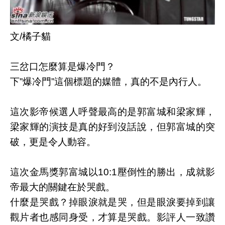
文/橘子貓
三岔口怎麼算是爆冷門？
下”爆冷門”這個標題的媒體，真的不是內行人。
這次影帝候選人呼聲最高的是郭富城和梁家輝，
梁家輝的演技是真的好到沒話說，但郭富城的突
破，更是令人動容。
這次金馬獎郭富城以10:1壓倒性的勝出，成就影
帝最大的關鍵在於哭戲。
什麼是哭戲？掉眼淚就是哭，但是眼淚要掉到讓
觀片者也感同身受，才算是哭戲。影評人一致讚