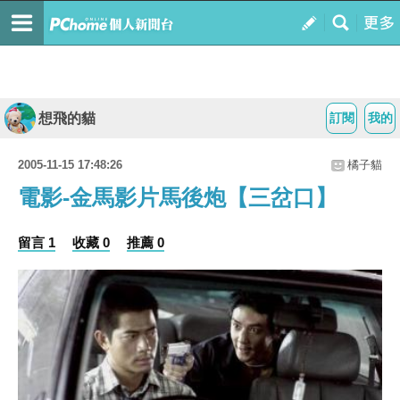
想飛的貓
訂閱
我的
2005-11-15 17:48:26
橘子貓
電影-金馬影片馬後炮【三岔口】
留言 1
收藏 0
推薦 0