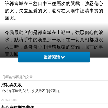
許郭富城在三岔口中三種層次的哭戲；強忍傷心
的哭，失去至愛的哭，還有在大雨中認清事實的
痛哭。
令我最動容的是郭富城在出勤中，強忍傷心的淚
水，默啃手中的漢堡那一段；在一切真相都還沒
大白時，孫哥哥心中情感反覆的交雜，眼前的事
實與回憶交擊，痛的令人不忍。
繼續閱讀
這一段內心戲，只用了含淚默默啃漢堡就交待
了，而心中的錐心之痛卻是觀片者可以清楚感受
的。
你可能感興趣的文章
成功與失敗
去年這部在香港上映的時候，剛好我人也在香
成功靠不斷找方法，失敗靠不停找藉口。
港，和幾個朋友原本是笑哈哈的入場，散場時，
2026-08-08
大家是安靜沉默的走出來。
若心有住則為非住