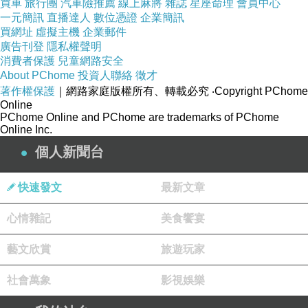
買車
旅行團
汽車險推薦
線上麻將
雜誌
星座命理
會員中心
一元簡訊
直播達人
數位憑證
企業簡訊
多好。
買網址
虛擬主機
企業郵件
廣告刊登
隱私權聲明
消費者保護
兒童網路安全
但就是這樣，她離不開他，因為這裡面完全沒有她自己的錢。
About PChome
投資人聯絡
徵才
著作權保護
｜網路家庭版權所有、轉載必究
‧Copyright PChome
年過五十好幾的女人，就算想離開，也只能想想而已。
Online
PChome Online and PChome are trademarks of PChome
Online Inc.
不用工作了大半輩子，也忍受了大半輩子的女人，也只好繼續忍受下
個人新聞台
去。
他不讓她有任何的存款，所以只要她離開就真的一無所有。
快速發文
最新文章
心情雜記
美食饗宴
多傻。
藝文欣賞
旅遊玩家
。
社會萬象
影視娛樂