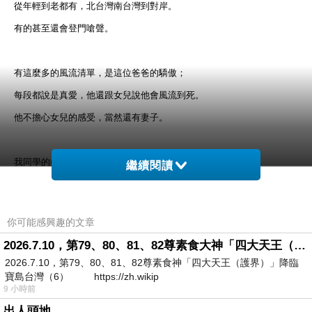
從年輕到老都有，北台灣南台灣到對岸。
有的甚至還會登門嗆聲。
有這麼多的風流清單，是這位爸爸的驕傲；
每段都說是真愛，他還跟女兒說他會風流到死。
他不擔心女兒的感受，當然還有妻子。
我同學的媽媽，其實非常痛苦。
繼續閱讀
有一位小三還是自己的好友，就住在附近。
好友的老公力挺自己的妻子，覺得我同學媽媽胡扯，他的好妻子怎麼可
你可能感興趣的文章
能做出這種事。
2026.7.10，第79、80、81、82尊素食大神「四大天王（護界）」降臨寶島台灣（6）
2026.7.10，第79、80、81、82尊素食神「四大天王（護界）」降臨
我同學的爸爸覺得自己的妻子不懂事，怎麼遇到這樣的事只會鬧，不知
寶島台灣（6） https://zh.wikip
9 小時前
道體諒。
出人頭地