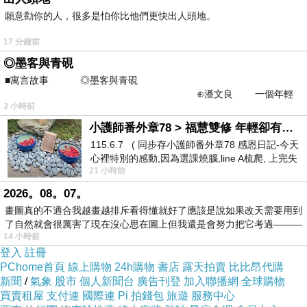
所以有時候會回另一個家，不回家。
願意勸你的人，很多是怕你比他們更快出人頭地。
17 分鐘前
很吵很鬧很痛苦，但是她離不開他。
◎墨客與青硯
■寓言故事 ◎墨客與青硯
因為她身上用的吃的穿的，全部都是他的。
⊕潘文良 一個年輕
3 小時前
的墨客，在京城的古玩肆裡
她沒有，也不能有自己的錢。
小護師番外章78 > 福慧雙修 年輕卻有個老靈魂 ㄑ金剛經〉podcast
115.6.7 ( 同步存小護師番外章78 感恩日記-今天
心裡特別的感動,因為選課燒腦,line A梳爬, 上完失
。
21 小時前
智課的她,特來傾
2026。08。07。
我同學的媽媽過的是大多數女生想要的日子。
畫圖真的不適合我越畫越排斥看得懂就好了應該是說如果改天需要用到
了自然就會很厲害了現在沒心思在圖上但我還是會努力把它考過———
14 小時前
她的老公很有錢，所以嫁給他不用工作，不愁吃穿。
登入
註冊
PChome首頁
線上購物
24h購物
書店
露天拍賣
比比昂代購
每天都逛街，買精品，找朋友出來喝下午茶。
新聞
/
氣象
股市
個人新聞台
廣告刊登
加入聯播網
全球購物
開的也是名車，住高級住宅區裡；偶爾收個店租打發時間。
買賣租屋
支付連
國際連
Pi 拍錢包
旅遊
服務中心