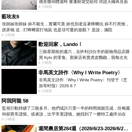
感受微弱體溫時 重逢盼望交給祢 祢說天國再見面
8 小時前
此刻忍淚說別離 他日靈魂再
藍玫友6
玫師妹玫師妹 妳不殺生，實屬可貴 妳也別老逗著蟑螂玩 妳不打死牠，
抓弄牠 這...打蟑螂當打地鼠 也是項可愛的遊戲？ 是說，滿院
8 小時前
歡迎回家，Lando！
三個星期前的週六，去伊利沙白市的寵物用品店購
買 Kylo 的零食。那家店有賣虎皮鸚鵡，我每次光
8 小時前
顧都會去看一下。他們偶爾會引進 C
非馬英文詩作〈Why I Write Poetry〉
非馬英文詩作〈Why I Write Poetry〉刊登于《芝
加哥时报》2026.8.7
9 小時前
阿我阿龍 58
監視行動持續了三個多月。他們或許只需一半的時間就能完成，但梅麗
特卻異常謹慎。或者說，比平常更謹慎。她找到了一艘特工處停泊在
9 小時前
週間農居第284週（2026/6/23-2026/6/24) 夏至 金黃稻浪洋溢豐收喜悅