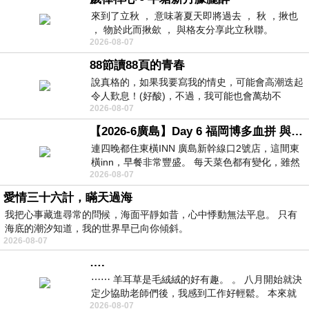
來到了立秋 ， 意味著夏天即將過去 ， 秋 ，揪也
， 物於此而揪歛 ， 與格友分享此立秋聯。
2026-08-07
88節讀88頁的青春
說真格的，如果我要寫我的情史，可能會高潮迭起
令人歎息！(好酸)，不過，我可能也會萬劫不
2026-08-07
復...，每天跪鍵盤還是被判了花心的罪
【2026-6廣島】Day 6 福岡博多血拼 與機場接送少年司機深夜對談
連四晚都住東橫INN 廣島新幹線口2號店，這間東
橫inn，早餐非常豐盛。 每天菜色都有變化，雖然
2026-08-07
看到工作人員拿出料理包加熱，但
愛情三十六計，瞞天過海
我把心事藏進尋常的問候，海面平靜如昔，心中悸動無法平息。 只有
海底的潮汐知道，我的世界早已向你傾斜。
2026-08-07
….
⋯⋯ 羊耳草是毛絨絨的好有趣。 。 八月開始就決
定少協助老師們後，我感到工作好輕鬆。 本來就
2026-08-07
不是我的工作啊。 真