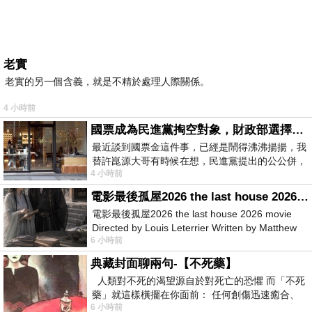
老實
老實的另一個含義，就是不精於處理人際關係。
4 小時前
國票成為民進黨掏空對象，財政部選擇性失憶
最近談到國票金這件事，已經是鬧得沸沸揚揚，我
替許崑源大哥有時候在想，民進黨提出的公公併，
4 小時前
其實就是想要國庫通黨庫，鬧出最大的醜
電影最後孤屋2026 the last house 2026 movie
電影最後孤屋2026 the last house 2026 movie
Directed by Louis Leterrier Written by Matthew
6 小時前
Robinson Starring Greta Lee Wa
典藏封面聊兩句-【不死藥】
人類對不死的渴望源自於對死亡的恐懼 而「不死
藥」就這樣橫擺在你面前： 任何創傷迅速癒合、
6 小時前
停止衰老、痛覺消失…堪