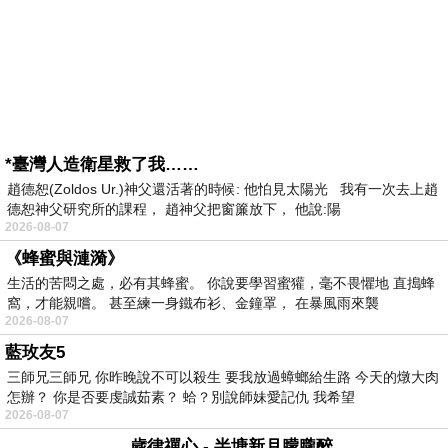
*臺灣人造衛星救了我……
趙德恕(Zoldos Ur.)神父還活著的時候: 他怕見太陽光 我有一次去上趙
德恕神父研究所的課程， 趙神父把窗簾放下， 他說:陽
2026-08-07
《蜂蜜與漣漪》
生活的苦悶之處，必有其蜂蜜。 你說要學習蜜獾，毫不畏懼地 直搗蜂
窩，才能親嚐。 甚至練一身鐵布衫、金鐘罩， 在暴風雨來襲
2026-08-07
藍玫友5
三師兄三師兄 你昨晚說不可以殺生 要我放過蟑螂給生路 今天的燉大肉
怎辦？ 你是否要虔誠茹素？ 蛤？別說師妹愛記仇 我希望
2026-08-07
歲律禪心 - 半塘新月朦朧醉