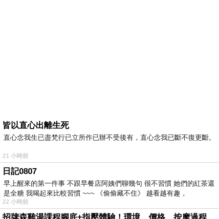
皆以直心出離生死
直心念我生已盡梵行已立所作已辦不受後有，直心念我已斷不復更斷。
21 小時前
日記0807
早上醒來的第一件事 不跟早餐店阿姨們聊幾句 很不習慣 她們的紅茶還
是全糖 我喝起來比較習慣 ~~~ 《偷偷藏不住》 越看越有趣，
22 小時前
招牌森雞湯課程腳底+指壓體驗！環境、價格、按摩過程全紀錄，森SPA足體養生館松江館最新價格表