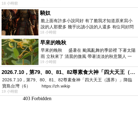
18 小時前
騎奴
脆上面有許多小說同好 有了脆我才知道原來寫小
說的人那麼多 幾乎比讀小說的人還多 有位同好問
18 小時前
了一個問題 她說為什麼高中文學獎的
早來的晚秋
早來的晚秋 盛暑在 颱風亂舞的季節裡 下著太陽
雨 立秋來了 清晨的微風 帶著淡淡的秋意襲人 一
19 小時前
下子 又被赤
2026.7.10，第79、80、81、82尊素食大神「四大天王（護界）」降臨寶島台灣（6）
2026.7.10，第79、80、81、82尊素食神「四大天王（護界）」降臨
寶島台灣（6） https://zh.wikip
19 小時前