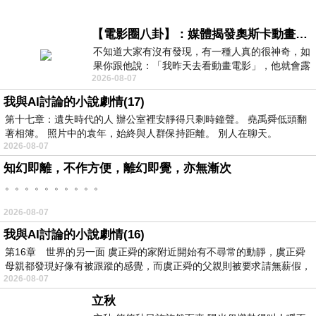
【電影圈八卦】：媒體揭發奧斯卡動畫項目投票醜聞！好萊塢為什麼看不起動畫電影？
不知道大家有沒有發現，有一種人真的很神奇，如
果你跟他說：「我昨天去看動畫電影」，他就會露
2026-08-07
出一種慈祥的微笑，然後問你是不是陪小
我與AI討論的小說劇情(17)
第十七章：遺失時代的人 辦公室裡安靜得只剩時鐘聲。 堯禹舜低頭翻
著相簿。 照片中的袁年，始終與人群保持距離。 別人在聊天。
2026-08-07
知幻即離，不作方便，離幻即覺，亦無漸次
。。。。。。。。。。
2026-08-07
我與AI討論的小說劇情(16)
第16章 世界的另一面 虞正舜的家附近開始有不尋常的動靜，虞正舜
母親都發現好像有被跟蹤的感覺，而虞正舜的父親則被要求請無薪假，
2026-08-07
立秋