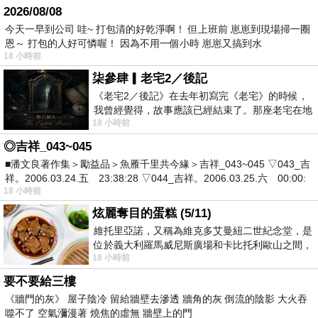
2026/08/08
今天一早到公司 哇~ 打包清的好乾淨啊！ 但上班前 崽崽到現場掃一圈
恩～ 打包的人好可憐喔！ 因為不用一個小時 崽崽又搞到水
18 小時前
柒參肆▎老宅2／後記
《老宅2／後記》在去年初寫完《老宅》的時候，
我曾經覺得，故事應該已經結束了。那座老宅在地
18 小時前
震中倒塌，七個人終於離開那片黑暗，
◎吉祥_043~045
■潘文良著作集＞勵益品＞魚雁千里共今緣＞吉祥_043~045 ▽043_吉
祥。2006.03.24.五 23:38:28 ▽044_吉祥。2006.03.25.六 00:00:
18 小時前
炫麗奪目的蛋糕 (5/11)
維托里亞諾，又稱為維克多艾曼紐二世紀念堂，是
位於義大利羅馬威尼斯廣場和卡比托利歐山之間，
18 小時前
用以紀念統一義大利統一後的的第一位國
要不要給三樓
《牆門的灰》 屋子陰冷 留給牆壁去滲透 牆角的灰 倒流的陰影 大火吞
噬不了 空氣瀰漫著 燒焦的虛無 牆壁上的門