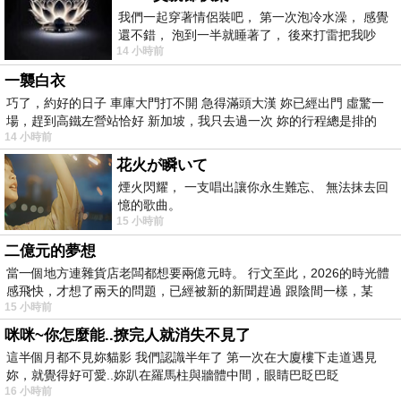
我們一起穿著情侶裝吧， 第一次泡冷水澡， 感覺
還不錯， 泡到一半就睡著了， 後來打雷把我吵
14 小時前
醒， 手
一襲白衣
巧了，約好的日子 車庫大門打不開 急得滿頭大漢 妳已經出門 虛驚一
場，趕到高鐵左營站恰好 新加坡，我只去過一次 妳的行程總是排的
14 小時前
花火が瞬いて
煙火閃耀， 一支唱出讓你永生難忘、 無法抹去回
憶的歌曲。
15 小時前
二億元的夢想
當一個地方連雜貨店老闆都想要兩億元時。 行文至此，2026的時光體
感飛快，才想了兩天的問題，已經被新的新聞趕過 跟陰間一樣，某
15 小時前
咪咪~你怎麼能..撩完人就消失不見了
這半個月都不見妳貓影 我們認識半年了 第一次在大廈樓下走道遇見
妳，就覺得好可愛..妳趴在羅馬柱與牆體中間，眼睛巴眨巴眨
16 小時前