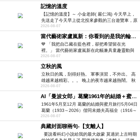
記憶的溫度
【記憶的溫度】～ 小金老師( 嚴仁鴻) 今天早上，
先送走了今天早上從北投來參觀的三台遊覽車，原
2026-08-07
以為展場已經差不多要安靜下來，卻發
當代藝術家盧嵐新：你看到的是我的輪廓，還是你的故事？——藏在藍色裡的希望與光
💙 「我把自己藏在藍色裡，卻把希望留在光
裡。」 當代藝術家盧嵐新在此幅兼具童趣靈動與
2026-08-07
抽象韻味的新作中，用湛藍的羽翼般色塊包覆著
立秋的風
立秋日的風，刮得好熱。 軍事演習，不外出。 高
雄越來越精彩。。。 晚上的夜市越來越熱鬧。 秋
2026-08-07
天的風刮得很熱 夜遊消暑熱。。。
AI「曼波女郎」葛蘭1961年的結婚＋蜜月旅行 #戀上老電影 #葛蘭 #粟子
1961年5月至12月 葛蘭的結婚與蜜月旅行5月04日
葛蘭（1933～2026）偕同未婚夫高福全（1916～
2026-08-07
2004）乘郵輪赴倫敦6月15日於英國倫敦St.S
典藏封面聊兩句-【支離人】
要說看科幻小說給我的最大啟蒙 莫過於上古時期