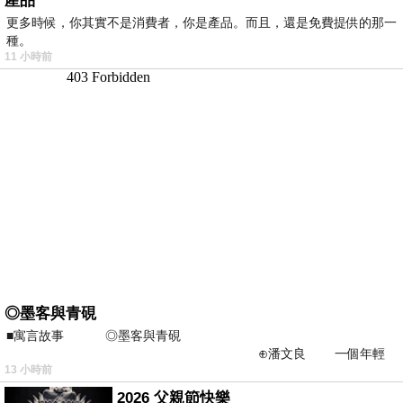
產品
更多時候，你其實不是消費者，你是產品。而且，還是免費提供的那一
種。
11 小時前
◎墨客與青硯
■寓言故事 ◎墨客與青硯
⊕潘文良 一個年輕
13 小時前
的墨客，在京城的古玩肆裡
2026 父親節快樂