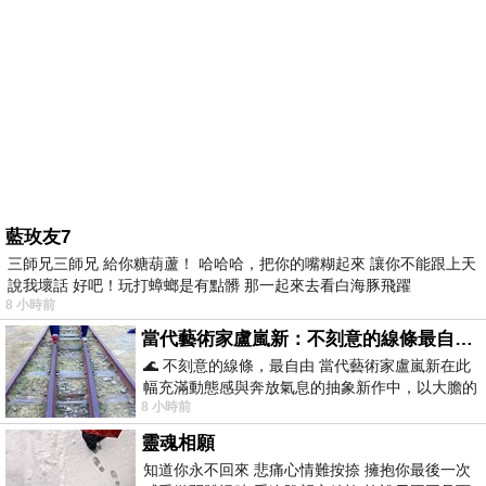
藍玫友7
三師兄三師兄 給你糖葫蘆！ 哈哈哈，把你的嘴糊起來 讓你不能跟上天
說我壞話 好吧！玩打蟑螂是有點髒 那一起來去看白海豚飛躍
8 小時前
當代藝術家盧嵐新：不刻意的線條最自由，讓色彩流動、筆觸自己說話
🌊 不刻意的線條，最自由 當代藝術家盧嵐新在此
幅充滿動態感與奔放氣息的抽象新作中，以大膽的
8 小時前
藍色顏料在白色畫布上揮灑、壓印與流淌
靈魂相願
知道你永不回來 悲痛心情難按捺 擁抱你最後一次