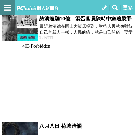
我的
最新文章
慈濟遭騙10億，混蛋官員陳時中急著脫罪
最近賴清德在圓山大飯店提到，對待人民就像對待
自己的親人一樣，人民的痛，就是自己的痛，要愛
1 小時前
民如親，說的這麼好聽，實際上根本沒做
八月八日 荷塘清韻