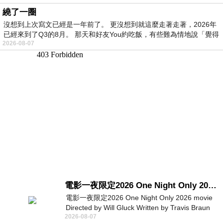
繞了一圈
沒想到上次寫文已經是一年前了。 更沒想到就這麼走著走著，2026年
已經來到了Q3的8月。 那天和好友You約吃飯，有些難為情地說「覺得
2026-08-07
電影一夜限定2026 One Night Only 2026 movie
電影一夜限定2026 One Night Only 2026 movie
Directed by Will Gluck Written by Travis Braun
2026-08-07
Starring Monica Barbaro