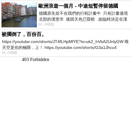
歐洲浪遊一個月 - 中途短暫停留德國
德國原先並不在我們的行程計畫中 只有計畫過境
北部的漢堡市 後因天色已昏暗 故臨時決定在漢
16 小時前
堡市吃晚餐和過夜
被擱倒了，百份百。
https://youtube.com/shorts/JT4fLHpMfYE?is=uk2_hVbA2IJnlyGW 唯
天空是你的極限，上！ https://youtube.com/shorts/G3a1Jhcu4
16 小時前