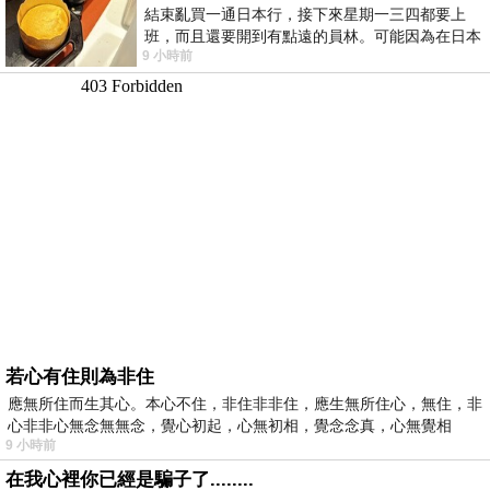
結束亂買一通日本行，接下來星期一三四都要上
班，而且還要開到有點遠的員林。可能因為在日本
9 小時前
花不少錢，星期一出門上班時，心裡沒有一
若心有住則為非住
應無所住而生其心。本心不住，非住非非住，應生無所住心，無住，非
心非非心無念無無念，覺心初起，心無初相，覺念念真，心無覺相
9 小時前
在我心裡你已經是騙子了........