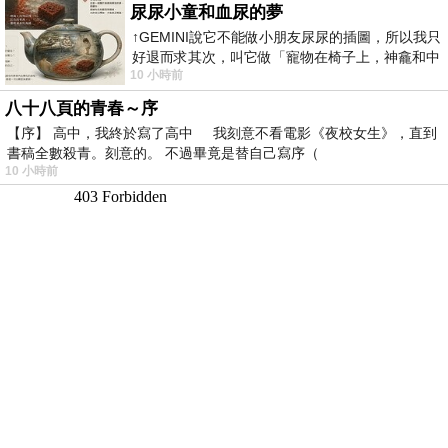
尿尿小童和血尿的夢
↑GEMINI說它不能做小朋友尿尿的插圖，所以我只
好退而求其次，叫它做「寵物在椅子上，神龕和中
10 小時前
年人臉孔」的畫了。 六月底
八十八頁的青春～序
【序】 高中，我終於寫了高中 我刻意不看電影《夜校女生》，直到
書稿全數殺青。刻意的。 不過畢竟是替自己寫序（
10 小時前