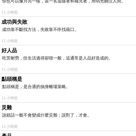
你也可以像月亮一樣，當一名追隨者和補充者，用弱光關注人間。
11 小時前
成功與失敗
成功靠不斷找方法，失敗靠不停找藉口。
11 小時前
好人品
吃苦耐勞，但生活過得卻很一般，這通常是人品好造成的。
11 小時前
點頭稱是
點頭稱是，是合適的抽身離場策略。
11 小時前
災難
說錯話一般不會變成什麼災難；說對了，才會。
11 小時前