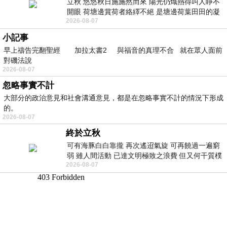
立秋 悠悠秋日施施然而來 陽光仍熾熱得叫人睜不
開眼 荷塘邊賞荷者絡繹不絕 是塘邊荷葉田田的凝
2026-08-07
望 風中飄逸的是映日荷花別樣紅
小記事
早上禱告完翻聖經 加拉太書2 與福音的真理不合 就在眾人面前
對磯法說
2026-08-07
忽略事實不計
大部分的政治意見和社會溝通意見，都是在忽略事實不計的情況下形成
的。
2026-08-07
終於立秋
可有海豚白白靠攏 再次遙迢氣旋 可再饒過一遍窮
弱 雖人間活動 已達文明極致之浪費 但又何干質樸
2026-08-07
者 只能白白陪葬