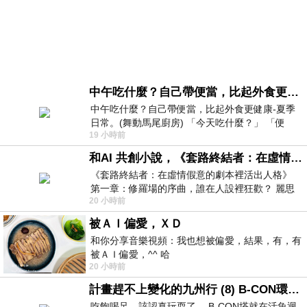
中午吃什麼？自己帶便當，比起外食更健康-夏季日常。(舞動馬尾廚房)
中午吃什麼？自己帶便當，比起外食更健康-夏季
日常。(舞動馬尾廚房) 「今天吃什麼？」 「便
19 小時前
當？麵？還是炒飯？」 每天都在選擇
和AI 共創小說，《套路終結者：在虛情假意的劇本裡活出人格》
《套路終結者：在虛情假意的劇本裡活出人格》
第一章：修羅場的序曲，誰在人設裡狂歡？ 麗思
20 小時前
卡爾頓酒店的總統套房內，燈光昏
被ＡＩ偏愛，ＸＤ
和你分享音樂視頻：我也想被偏愛，結果，有，有
被ＡＩ偏愛，^^ 哈
20 小時前
計畫趕不上變化的九州行 (8) B-CON環球塔
吃飽喝足，該認真玩耍了… B-CON塔就在活魚迴