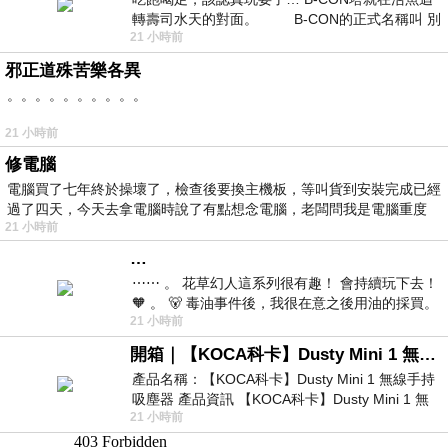
轉壽司水天的對面。 B-CON的正式名稱叫 別
21 小時前
邪正道殊苦樂各異
。。。。。。。。。。
21 小時前
修電腦
電腦買了七年終於操壞了，檢查後要換主機板，等叫貨到安裝完成已經
過了四天，今天去拿電腦時說了有點想念電腦，老闆問我是電腦重度
21 小時前
…
⋯⋯ 。 花草幻人這系列很有趣！ 會持續玩下去！
🧡 。 🐻 毒油事件後，我很在意之後用油的採買。
21 小時前
前天購買了我之前就很愛
開箱｜【KOCA科卡】Dusty Mini 1 無線手持吸塵器
產品名稱：【KOCA科卡】Dusty Mini 1 無線手持
吸塵器 產品資訊 【KOCA科卡】Dusty Mini 1 無
21 小時前
線手持吸塵器評語： 能吸、能吹兼具兩