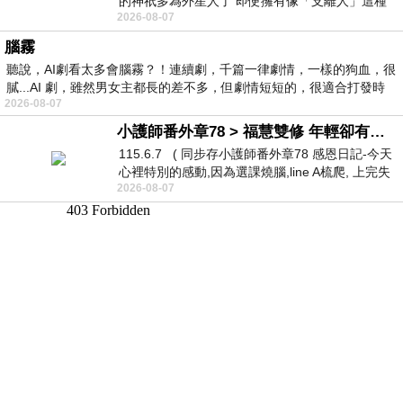
的神祇多為外星人了 即便擁有像「支離人」這種
2026-08-07
驚世駭俗的神通法門 也未必讀
腦霧
聽說，AI劇看太多會腦霧？！連續劇，千篇一律劇情，一樣的狗血，很
膩...AI 劇，雖然男女主都長的差不多，但劇情短短的，很適合打發時
2026-08-07
小護師番外章78 > 福慧雙修 年輕卻有個老靈魂 ㄑ金剛經〉podcast
115.6.7 ( 同步存小護師番外章78 感恩日記-今天
心裡特別的感動,因為選課燒腦,line A梳爬, 上完失
2026-08-07
智課的她,特來傾