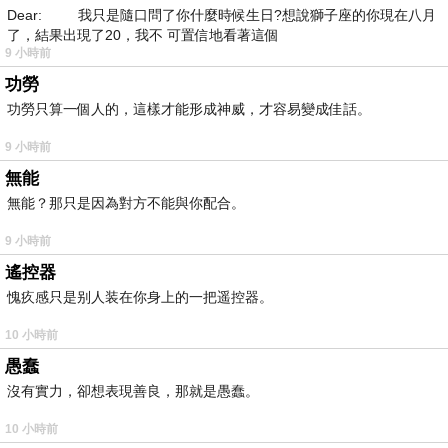
Dear: 我只是隨口問了你什麼時候生日?想說獅子座的你現在八月
了，結果出現了20，我不 可置信地看著這個
9 小時前
功勞
功勞只算一個人的，這樣才能形成神威，才容易變成佳話。
9 小時前
無能
無能？那只是因為對方不能與你配合。
9 小時前
遙控器
愧疚感只是别人装在你身上的一把遥控器。
10 小時前
愚蠢
沒有實力，卻想表現善良，那就是愚蠢。
10 小時前