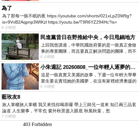
為了
為了那每一個不眠的夜 https://youtube.com/shorts/021xLpZ0W9g?
is=9VvB2Aqpnp3WIKzl https://youtu.be/T9R6YZ294Hc?is=
6 小時前
民進黨昔日在野推給中央，今日甩鍋地方
上回我曾講過，中華民國政府要的是一個真正會做
事的專業團隊，而且要真正解決問題的團隊，而不
6 小時前
是只會到處甩鍋的雙標團隊，最近民進黨
小朱週記 20260808_一位年輕人逐夢的真實故事
這是一個真實又美麗的故事，下週一位年輕大學畢
業生要去實現她的美國夢，在沒有家裡經濟奧援的
6 小時前
情況下，靠著自我努力工作累積出國基
藍玫友8
旅人掌櫃旅人掌櫃 我又來找你喝茶囉 帶上三師兄一道來 知己兩三品茗
論道 人生樂事，平常也 窗外秋景盡入眼底 秋風秋葉，愁
7 小時前