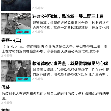
2 小時前
狂砍公視預算，民進黨一哭二鬧三上吊
嚴審預算，是我們與民眾黨共同合作，只要遇到不
合理的預算，當然一定會砍或是凍結，最近文化部
2 小時前
要編列公視和Taiwan plus預算，在110年
春燕---(二)
《 春 燕 》 三、你們唱戲的 春燕考進輔仁大學。平日在學校工讀，晚
上在學校附近的餐廳當外場。寒暑假白天到鎮公所幫忙整理文件
2 小時前
賴清德怒批盧秀燕，就是徹頭徹尾的心虛
賴清德大總統，我覺得你好像說錯了！你在台中替
何欣純輔選，用各種尖酸刻薄的說詞批判盧秀燕，
2 小時前
罵她施政滿意度輸給陳其邁，甚至還說盧
假裝
假裝對他人有興趣和忽視他人對自己的這種假裝，是社會關係維持的主
因。
2 小時前
婚姻