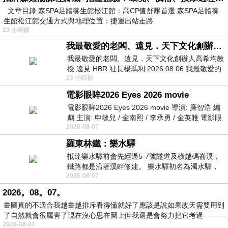
文章目錄 森SPA足體養生館松江館：高CP值舒壓首選 森SPA足體養
生館松江館交通方式與地理位置：捷運出站走路
23 小時前
我最敬愛的老闆、遠見．天下文化創辦人高希均教授
我最敬愛的老闆、遠見．天下文化創辦人高希均教
授 遠見 HBR 社長楊瑪利 2026.08.06 我最敬愛的
23 小時前
老闆、遠見．天下文化創辦人高希均教
電影眼眸2026 Eyes 2026 movie
電影眼眸2026 Eyes 2026 movie 導演: 廉智浩 編
劇 主演: 申敏兒 / 金南熙 / 李承勇 / 金英雅 電影眼
2026-08-07
眸2026描述攝影師徐珍因遺
羅東林鐵：樂水驛
抵達樂水驛前會先經過5-7號隧道及橫越碼崙溪，
鐵路都是沿著溪畔修建。 樂水驛初名為濁水驛，
2026-08-07
但因與臺鐵集集線車站同名，於1953
2026。08。07。
畫圖真的不適合我越畫越排斥看得懂就好了應該是說如果改天需要用到
了自然就會很厲害了現在沒心思在圖上但我還是會努力把它考過———
2026-08-07