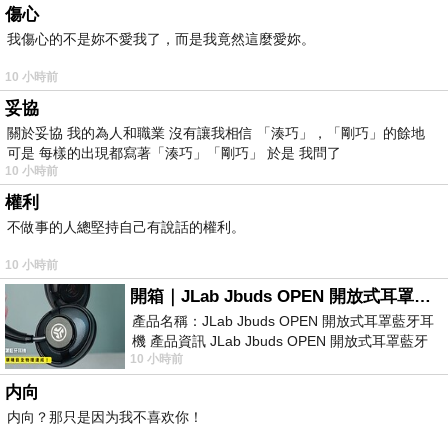
傷心
我傷心的不是妳不愛我了，而是我竟然這麼愛妳。
10 小時前
妥協
關於妥協 我的為人和職業 沒有讓我相信 「湊巧」，「剛巧」的餘地
可是 每樣的出現都寫著「湊巧」「剛巧」 於是 我問了
10 小時前
權利
不做事的人總堅持自己有說話的權利。
10 小時前
開箱｜JLab Jbuds OPEN 開放式耳罩藍牙耳機 - 設計美學，輕巧、透氣、環境音全物理達成！
產品名稱：JLab Jbuds OPEN 開放式耳罩藍牙耳
機 產品資訊 JLab Jbuds OPEN 開放式耳罩藍牙
10 小時前
耳機評語：非常有特色，值得喜愛美型工
内向
内向？那只是因为我不喜欢你！