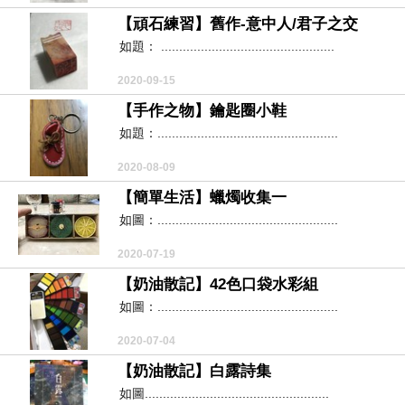
【頑石練習】舊作-意中人/君子之交
如題： ................................................
2020-09-15
【手作之物】鑰匙圈小鞋
如題：..................................................
2020-08-09
【簡單生活】蠟燭收集一
如圖：..................................................
2020-07-19
【奶油散記】42色口袋水彩組
如圖：..................................................
2020-07-04
【奶油散記】白露詩集
如圖...................................................