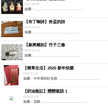
2020-03-08
如圖：..................................................
【布丁啣詩】拎盃的詩
2020-02-18
如圖...................................................
【麻將雕刻】竹子三條
2020-02-10
如圖...................................................
【簡單生活】2020 新年快樂
2020-01-25
如圖：今年買的紅包袋...........................................
【奶油散記】戀戀絮語 1
2020-01-04
如圖：花飾................................................