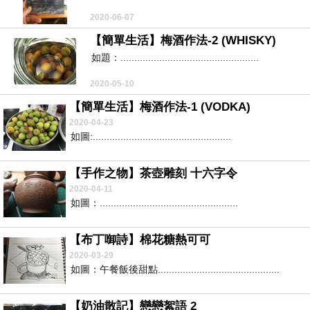
2020-06-07
【簡單生活】梅酒作法-2 (WHISKY)
如題：..................................................
2020-05-10
【簡單生活】梅酒作法-1 (VODKA)
2020-04-23
如圖:..................................................
【手作之物】茶壺雕刻 十六字令
2020-04-11
如圖：..................................................
【布丁啣詩】棉花糖熱可可
2020-03-29
如圖：午餐飯後甜點............................................
【奶油散記】戀戀絮語 2