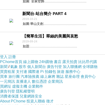
如圖: 全家壁飾.............................................
新聞台-站台簡介 PART 4
2019-10-21
如圖:華山文創..............................................
【簡單生活】翠絲的美麗與哀愁
2019-09-24
如題:..................................................
登入
註冊
PChome首頁
線上購物
24h購物
書店
露天拍賣
比比昂代購
新聞
/
氣象
股市
個人新聞台
廣告刊登
加入聯播網
全球購物
買賣租屋
支付連
國際連
Pi 拍錢包
旅遊
服務中心
買車
旅行團
汽車險推薦
線上麻將
雜誌
星座命理
會員中心
一元簡訊
直播達人
數位憑證
企業簡訊
買網址
虛擬主機
企業郵件
廣告刊登
隱私權聲明
消費者保護
兒童網路安全
About PChome
投資人聯絡
徵才