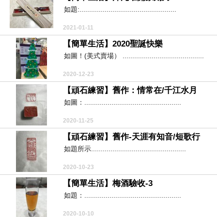
如題:..................................................
2021-01-11
【簡單生活】2020聖誕快樂
如圖！(美式賣場） ..........................................
2020-12-23
【頑石練習】舊作：情常在/千江水月
如圖：..................................................
2020-11-25
【頑石練習】舊作-天涯有知音/短歌行
如題所示.................................................
2020-10-23
【簡單生活】梅酒驗收-3
如題：..................................................
2020-10-10