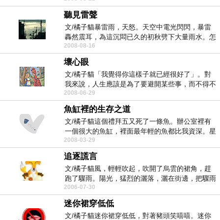
聽見雷聲
文/橘子貓暴雷雨，天怒。天空中電光閃閃，暴雷
轟然震耳，為這沉悶已久的初秋劈下大量雨水。怎
2008-08-16
麼會，我們的...
壞心眼
文/橘子貓「我覺得你這樣子就已經很好了」。對
我來說，人生應該是為了要避開某些事，而不得不
2008-06-29
向前方努力奔...
魚缸裡的生存之道
文/橘子貓這個禮拜五又死了一條魚。辦公室裡有
一個很大的魚缸，裡面最年輕的魚都比我資深。星
2008-03-29
期五下午，我...
追逐謊言
文/橘子貓風，輕輕吹起，吹開了烏雲的裙角，趕
跑了驟雨。陽光，猛烈的灑落，灑在街邊，把驟雨
2006-07-30
留下的水漬蒸...
迷你裙穿低低
文/橘子貓迷你裙穿低低，對著豬頭笑嘻嘻。迷你