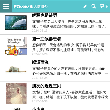
想飛的貓
訂閱
我的
解釋也是徒勞
文/橘子貓走出大樓時，先是聞到潮濕的泥土氣
味，再看到濕漉漉的柏油路，才知道已經下雨了。
2024-05-13
晚上行走的...
週一症候群患者
想像明天一天會遇到的事 文/橘子貓 明早匆忙趕
路，擠在動彈不得的捷運裡，可能遲到，道歉連...
2024-02-26
竭澤而漁
文/橘子貓貪心的人沒有邏輯，只想要更多。而耐
心和好感就像水漏一樣，在溝通來往的過程中，一
2017-12-24
點一滴的流光...
朋友的近況三則
文/橘子貓01.憂鬱的男人Y喜歡家庭生活；他跟大
家一樣，結婚、生了孩子以後，從此就過著幸福快
2017-04-30
樂的日子...
小小鬼