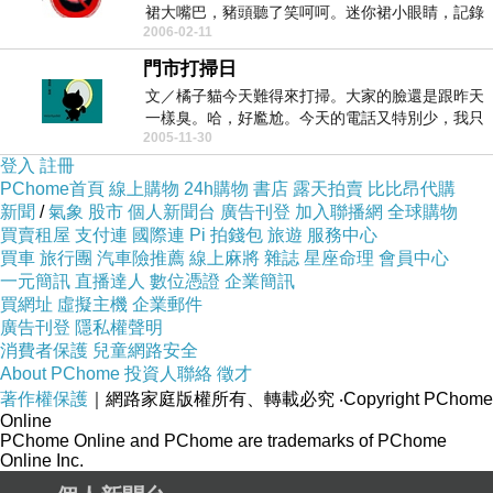
裙大嘴巴，豬頭聽了笑呵呵。迷你裙小眼睛，記錄
2006-02-11
別人不留情。...
門市打掃日
文／橘子貓今天難得來打掃。大家的臉還是跟昨天
一樣臭。哈，好尷尬。今天的電話又特別少，我只
2005-11-30
好一直放音樂...
登入
註冊
PChome首頁
線上購物
24h購物
書店
露天拍賣
比比昂代購
新聞
/
氣象
股市
個人新聞台
廣告刊登
加入聯播網
全球購物
買賣租屋
支付連
國際連
Pi 拍錢包
旅遊
服務中心
買車
旅行團
汽車險推薦
線上麻將
雜誌
星座命理
會員中心
一元簡訊
直播達人
數位憑證
企業簡訊
買網址
虛擬主機
企業郵件
廣告刊登
隱私權聲明
消費者保護
兒童網路安全
About PChome
投資人聯絡
徵才
著作權保護
｜網路家庭版權所有、轉載必究
‧Copyright PChome
Online
PChome Online and PChome are trademarks of PChome
Online Inc.