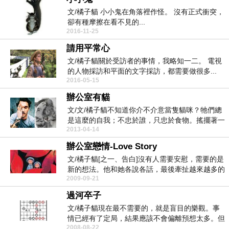
文/橘子貓 小小鬼在角落裡作怪。 沒有正式衝突，
卻有種摩擦在看不見的...
2016-11-25
請用平常心
文/橘子貓關於受訪者的事情，我略知一二。 電視
的人物採訪和平面的文字採訪，都需要做很多...
2016-05-15
辦公室有貓
文/文/橘子貓不知道你介不介意當隻貓咪？牠們總
是這麼的自我；不忠於誰，只忠於食物。搖擺著一
2013-04-14
身毛皮，隨...
辦公室戀情-Love Story
文/橘子貓[之一、告白]沒有人需要安慰，需要的是
新的想法。他和她各說各話，最後牽扯越來越多的
2009-09-21
人進來。...
過河卒子
文/橘子貓現在最不需要的，就是盲目的樂觀。事
情已經有了定局，結果應該不會偏離預想太多。但
2008-08-22
當局者迷，沉...