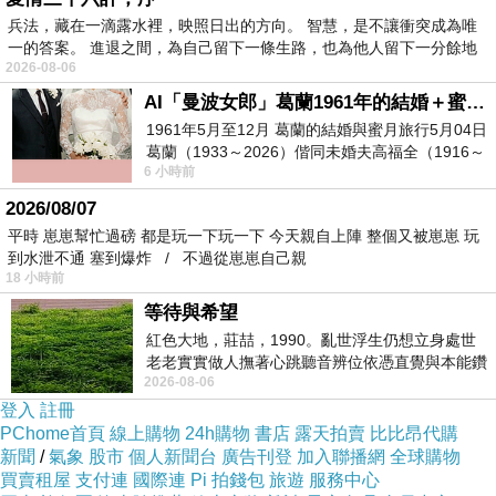
兵法，藏在一滴露水裡，映照日出的方向。 智慧，是不讓衝突成為唯
不吵雜！
一的答案。 進退之間，為自己留下一條生路，也為他人留下一分餘地
2026-08-06
AI「曼波女郎」葛蘭1961年的結婚＋蜜月旅行 #戀上老電影 #葛蘭 #粟子
兩人房採套房式設計，提供衛浴設備。
1961年5月至12月 葛蘭的結婚與蜜月旅行5月04日
葛蘭（1933～2026）偕同未婚夫高福全（1916～
6 小時前
2004）乘郵輪赴倫敦6月15日於英國倫敦St.S
幸福小巷由一對年輕夫妻共同經營，兩人親和力很夠、接洽互動很融
2026/08/07
洽。
平時 崽崽幫忙過磅 都是玩一下玩一下 今天親自上陣 整個又被崽崽 玩
到水泄不通 塞到爆炸 / 不過從崽崽自己親
18 小時前
一樓與二樓採木頭階梯，另附止滑設計，樓焍比較陡些、年長及幼小者
等待與希望
必須多注意安全。
紅色大地，莊喆，1990。亂世浮生仍想立身處世
老老實實做人撫著心跳聽音辨位依憑直覺與本能鑽
2026-08-06
向裂隙的亮處探索另一個心聲另一個共鳴的
幸福小巷位於安平區離附近主要觀光景點皆頗近、生活機能也不錯，外
登入
註冊
頭有文章牛肉湯。
PChome首頁
線上購物
24h購物
書店
露天拍賣
比比昂代購
新聞
/
氣象
股市
個人新聞台
廣告刊登
加入聯播網
全球購物
買賣租屋
支付連
國際連
Pi 拍錢包
旅遊
服務中心
台南安平幸福小巷