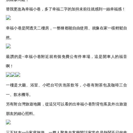
替我更改為幸福小巷，多了幸福二字的加持未前往就感到一絲幸福感！
幸福小巷是間透天二樓房，一整棟都能自由使用、就像在家一樣輕鬆自
然。
最讚的是~幸福小巷附近就有個免費公有停車場，這是開車人的福音
啊！
一樓是大廳、浴室、小吧台可供泡茶飲等，小巷有附茶包及咖啡三合
一、飲水機等。
另有附台灣旅遊地圖，從這兒可以看的出幸福小巷對背包客及外出旅遊
朋友的細心照料。
三五好友or小家庭旅遊，一夥人聚集在客廳閒話家常也是熱鬧不已的幸