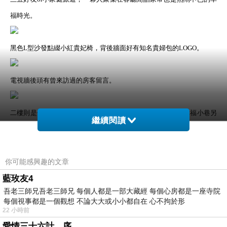
福時光。
黑色L型沙發點綴小紅貴妃椅，背後牆面好有知名貴婦包的LOGO。
電視牆後頭有曾來訪過的房客留言。
二樓則是住宿區，提供兩人房及四人房型，裝璜簡單素雅。幸福小巷另
繼續閱讀
提供豹紋加床服務！
你可能感興趣的文章
四人房使用淡黃色提花壁紙，沒有誇張的塗鴨風格、典雅中不失風格。
藍玫友4
不知是否一整天有操到，三人一躺下是一覺到天亮啊~床墊不錯睡、棉
吾老三師兄吾老三師兄 每個人都是一部大藏經 每個心房都是一座寺院
被也香香。
每個視事都是一個觀想 不論大大或小小都自在 心不拘於形
22 小時前
愛情三十六計，序
幸福小巷隔音設備算滿好的！即使小透天外頭就是飛鳳殿在房裡一點都