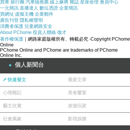
買車
旅行團
汽車險推薦
線上麻將
雜誌
星座命理
會員中心
一元簡訊
直播達人
數位憑證
企業簡訊
電話：0938-755-021.0936-136-891
買網址
虛擬主機
企業郵件
地址：台南市安平區安平路跟安北路叉差路口(近7-11)
廣告刊登
隱私權聲明
消費者保護
兒童網路安全
官網：
http://anpinglane.okgo.tw/room.html
About PChome
投資人聯絡
徵才
延伸閱讀：
著作權保護
｜網路家庭版權所有、轉載必究
‧Copyright PChome
Online
【體驗】台南 五條港府城伴手禮(夏威夷豆塔、杏仁原味牛軋糖、南棗
PChome Online and PChome are trademarks of PChome
Online Inc.
核桃糕)
個人新聞台
http://mypaper.pchome.com.tw/mahe0099/post/1323140544
紫川琪灩-食「台南-北區」小北成功夜市-NeoC新世紀&瑞記東山鴨頭&
快速發文
最新文章
速立邁沙威瑪&一派胡塩-臭豆腐
心情雜記
http://mypaper.pchome.com.tw/mahe0099/post/1322518952
美食饗宴
(D7000)台南住宿‧香格里拉 遠東國際大飯店(優質推薦)
藝文欣賞
旅遊玩家
http://mypaper.pchome.com.tw/mahe0099/post/1321817675
社會萬象
影視娛樂
(D7000) 台南‧安平韭菜盒子、義豐冬瓜、阿龍香腸熟肉
http://mypaper.pchome.com.tw/mahe0099/post/1321814533