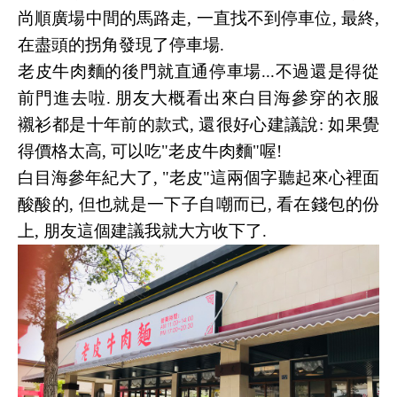
尚順廣場中間的馬路走, 一直找不到停車位, 最終,
在盡頭的拐角發現了停車場.
老皮牛肉麵的後門就直通停車場...不過還是得從
前門進去啦. 朋友大概看出來白目海參穿的衣服
襯衫都是十年前的款式, 還很好心建議說: 如果覺
得價格太高, 可以吃"老皮牛肉麵"喔!
白目海參年紀大了, "老皮"這兩個字聽起來心裡面
酸酸的, 但也就是一下子自嘲而已, 看在錢包的份
上, 朋友這個建議我就大方收下了.