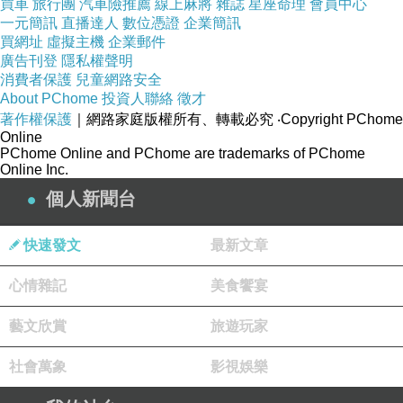
買車
旅行團
汽車險推薦
線上麻將
雜誌
星座命理
會員中心
一元簡訊
直播達人
數位憑證
企業簡訊
買網址
虛擬主機
企業郵件
廣告刊登
隱私權聲明
消費者保護
兒童網路安全
About PChome
投資人聯絡
徵才
著作權保護
｜網路家庭版權所有、轉載必究
‧Copyright PChome
Online
PChome Online and PChome are trademarks of PChome
這邊是先結帳的, 結完帳, 白目海參第一時間衝到
Online Inc.
了免費豆漿, 免費豆花區, 老闆真是佛心來的, 兩
個人新聞台
個大鋼盆的豆花, 豆漿還分成原味的, 以及加紅茶
的. 紅茶+豆漿 應該就是仿照 紅茶+牛奶變奶茶的
快速發文
最新文章
概念. 反正不管那麼多了, 每一種都先倒一碗再說.
心情雜記
美食饗宴
藝文欣賞
旅遊玩家
社會萬象
影視娛樂