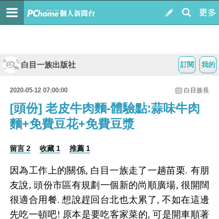
白目一族出版社
訂閱
我的
2020-05-12 07:00:00
白目族長
[頭份] 老皮牛肉麵-體驗點:蒜味牛肉
麵+免費豆花+免費豆漿
留言 2
收藏 1
推薦 1
因為工作上的關係, 白目一族走了一趟苗栗. 有朋
友說, 頭份市區有規劃一個新的尚順廣場, 很開闊
很適合用餐. 想說趕回台北也太累了, 不如在這邊
先吃一頓吧! 原本是要吃客家菜的, 可是開車順著