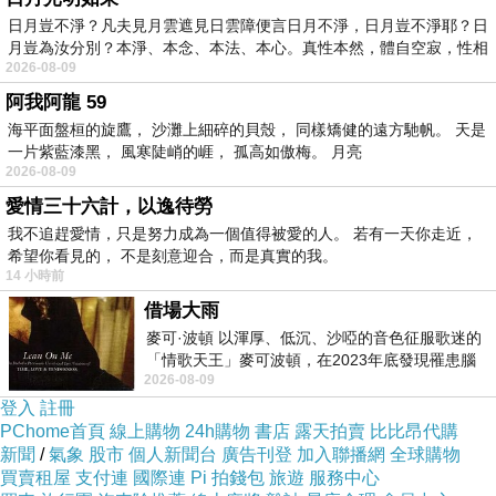
日月豈不淨？凡夫見月雲遮見日雲障便言日月不淨，日月豈不淨耶？日
月豈為汝分別？本淨、本念、本法、本心。真性本然，體自空寂，性相
2026-08-09
阿我阿龍 59
海平面盤桓的旋鷹， 沙灘上細碎的貝殼， 同樣矯健的遠方馳帆。 天是
一片紫藍漆黑， 風寒陡峭的崕， 孤高如傲梅。 月亮
2026-08-09
愛情三十六計，以逸待勞
我不追趕愛情，只是努力成為一個值得被愛的人。 若有一天你走近，
希望你看見的， 不是刻意迎合，而是真實的我。
14 小時前
借場大雨
麥可·波頓 以渾厚、低沉、沙啞的音色征服歌迷的
「情歌天王」麥可波頓，在2023年底發現罹患腦
2026-08-09
瘤「祈禱早日康復，一切都好」。
登入
註冊
PChome首頁
線上購物
24h購物
書店
露天拍賣
比比昂代購
新聞
/
氣象
股市
個人新聞台
廣告刊登
加入聯播網
全球購物
買賣租屋
支付連
國際連
Pi 拍錢包
旅遊
服務中心