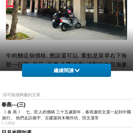
牛肉麵這個價格, 應該還可以. 重點是菜單右下角
那一行字: 豆花, 豆漿 免費供應! 這對於白目海參
繼續閱讀
來講, 根本就是致命的誘惑. 本來想說按照慣例,
點一份最便宜的, 然後豆漿豆花吃到飽, 可是白目
族長說, 她想吃沙茶牛肉炒飯...而且這邊有低消85
你可能感興趣的文章
元, 還是點個麵吃吧?
春燕---(三)
好吧, 那麼白目海參就點一個特別的, 蒜味牛肉
《 春 燕 》 七、匠人的價碼 三十五歲那年，春燕邀田文溪一起到中國
麵.
旅行。 他們走訪廟宇、古建築與木雕作坊。田文溪常
5 小時前
日月光明如來