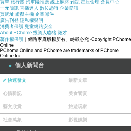
買車
旅行團
汽車險推薦
線上麻將
雜誌
星座命理
會員中心
筍製品的優質原料。
一元簡訊
直播達人
數位憑證
企業簡訊
火鍋局裡不可或缺的方竹筍，得名於其形似四方，摸
買網址
虛擬主機
企業郵件
廣告刊登
隱私權聲明
起來有棱有角。集中分佈於重慶、貴州、雲南、湖南等
消費者保護
兒童網路安全
地，其中重慶南川金佛山方竹筍最為出名，通常在秋季上
About PChome
投資人聯絡
徵才
著作權保護
｜網路家庭版權所有、轉載必究
‧Copyright PChome
市。火鍋裡，少不了這一口清爽的筍。
Online
馬蹄筍，筍如其名，形似馬蹄，筍身短粗，出筍期也
PChome Online and PChome are trademarks of PChome
Online Inc.
較其他產地更長，可從4月一直持續到11月。主要產自浙
個人新聞台
江、福建，多在6-10月上市。屬於禾本科竹亞科莿竹屬叢
生竹種，為合軸型叢生竹的筍用竹，是中國南方優良的
快速發文
最新文章
筍、材兩用竹種，因其筍形似馬蹄，故稱“馬蹄筍”。其口
心情雜記
美食饗宴
味清爽、營養豐富，具有清涼解毒、美容保健等保健價
值。因其氨基酸含量豐富，肉質細嫩，會比一般的竹筍更
藝文欣賞
旅遊玩家
為鮮脆，適合燉湯和炒菜。
社會萬象
影視娛樂
2024.03.10