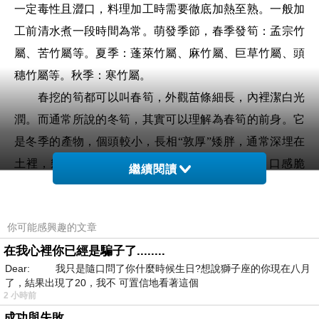
一定毒性且澀口，料理加工時需要徹底加熱至熟。一般加
工前清水煮一段時間為常。萌發季節，春季發筍：孟宗竹
屬、苦竹屬等。夏季：蓬萊竹屬、麻竹屬、巨草竹屬、頭
穗竹屬等。秋季：寒竹屬。
春挖的筍都可以叫春筍，外觀苗條細長，內裡潔白光
潤。而通常所說的冬筍，其實可以理解為春筍的前身。它
是冬季的產物，個頭較小，長相“敦厚”矮胖，通常深埋在
土裡，幾乎不怎麼冒頭。春筍的纖維含量較高，口感脆
繼續閱讀
嫩，帶有春的鮮香；冬筍始終潛藏地下，蛋白質含量較
高，吃起來更加細膩肥美。
你可能感興趣的文章
春冬筍之“爭”從未停息，但竹筍貴在“鮮嫩”二字是不
在我心裡你已經是騙子了........
爭的事實。高達90%的含水量解釋了筍的脆嫩爽口，而鮮
Dear: 我只是隨口問了你什麼時候生日?想說獅子座的你現在八月
味的秘密則是其中富含的高達18種的氨基酸，尤其是味精
了，結果出現了20，我不 可置信地看著這個
主要成分來源、極其鮮美的谷氨酸。
2 小時前
成功與失敗
然而，筍一旦破土而出便會急速老化。隨著內部可溶