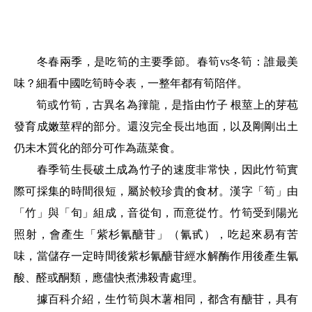
冬春兩季，是吃筍的主要季節。春筍vs冬筍：誰最美
味？細看中國吃筍時令表，一整年都有筍陪伴。
筍或竹筍，古異名為籜龍，是指由竹子 根莖上的芽苞
發育成嫩莖稈的部分。還沒完全長出地面，以及剛剛出土
仍未木質化的部分可作為蔬菜食。
春季筍生長破土成為竹子的速度非常快，因此竹筍實
際可採集的時間很短，屬於較珍貴的食材。漢字「筍」由
「竹」與「旬」組成，音從旬，而意從竹。竹筍受到陽光
照射，會產生「紫杉氰醣苷」（氰甙），吃起來易有苦
味，當儲存一定時間後紫杉氰醣苷經水解酶作用後產生氰
酸、醛或酮類，應儘快煮沸殺青處理。
據百科介紹，生竹筍與木薯相同，都含有醣苷，具有