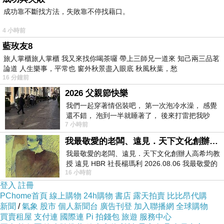
成功靠不斷找方法，失敗靠不停找藉口。
性營養成分的減少，不溶性纖維和木質素從竹筍根部開始
沉積，口感很快變得粗糙；再加上草酸含量大大增加，澀
4 小時前
藍玫友8
口的滋味也會加劇。“一夜變老”並非玩笑，畢竟春筍最快
旅人掌櫃旅人掌櫃 我又來找你喝茶囉 帶上三師兄一道來 知己兩三品茗
一天能拔高一米多。“萌筍”變“高竹”，限定的美味就不復
論道 人生樂事，平常也 窗外秋景盡入眼底 秋風秋葉，愁
存在了。也難怪食客們感歎，比春光更難留住的是春筍的
16 分鐘前
賞味期啊。
2026 父親節快樂
我們一起穿著情侶裝吧， 第一次泡冷水澡， 感覺
中國筍，吃不完，真的吃不完！中國筍丁興旺，但毛
還不錯， 泡到一半就睡著了， 後來打雷把我吵
竹僅憑其一竹之力，就貢獻了每年約80%的竹經濟效益。
7 小時前
醒， 手
此竹筍是中國產量最大、食用最廣的筍類，主要出產於浙
我最敬愛的老闆、遠見．天下文化創辦人高希均教授
我最敬愛的老闆、遠見．天下文化創辦人高希均教
江、福建、江西、湖南等地。毛竹一年四季都會出筍，3-5
授 遠見 HBR 社長楊瑪利 2026.08.06 我最敬愛的
月出春筍，6-9月出鞭筍，10月-次年2月則為冬筍。
16 小時前
老闆、遠見．天下文化創辦人高希均教
登入
註冊
麻竹筍產自大綠竹，常見於廣東、廣西地區，核心產
PChome首頁
線上購物
24h購物
書店
露天拍賣
比比昂代購
區位於廣東英德西牛鎮和廣東揭陽揭東縣，7-8月是出筍旺
新聞
/
氣象
股市
個人新聞台
廣告刊登
加入聯播網
全球購物
季。因其個頭大、肉質厚，是製作罐頭筍、筍乾、酸筍等
買賣租屋
支付連
國際連
Pi 拍錢包
旅遊
服務中心