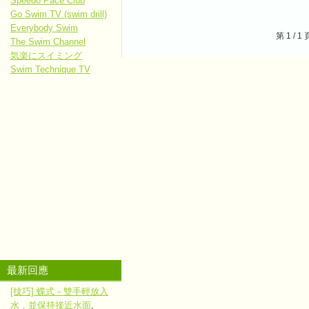
Speedo Pace Club
Go Swim TV (swim drill)
Everybody Swim
第 1 /
The Swim Channel
気楽にスイミング
Swim Technique TV
最新回應
[技巧] 蝶式－雙手輕放入
水，並保持接近水面
,