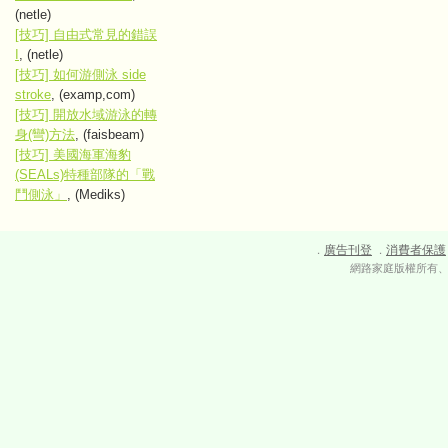
(netle)
[技巧] 自由式常見的錯誤
I
, (netle)
[技巧] 如何游側泳 side
stroke
, (examp,com)
[技巧] 開放水域游泳的轉
身(彎)方法
, (faisbeam)
[技巧] 美國海軍海豹
(SEALs)特種部隊的「戰
鬥側泳」
, (Mediks)
廣告刊登
消費者保護
．
．
網路家庭版權所有、轉載必究