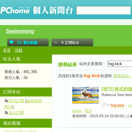
Swimming
11
4
愛的鼓勵
訂閱站台
首頁
活動
站台人氣
站內文章搜尋：
搜尋結果
累積人氣：
881,386
fog kick
共找到1筆符合
的資料
搜尋全站»
當日人氣：
56
[技巧] 蛙式的
訂閱本站
Rebecca Soni durin
RSS訂閱
(
如何使用
fog kick
、
un
RSS
)
braza
、
蛙式
加入訂閱
發表時間：2015-03-24 03:00:00 | 
連結書籤