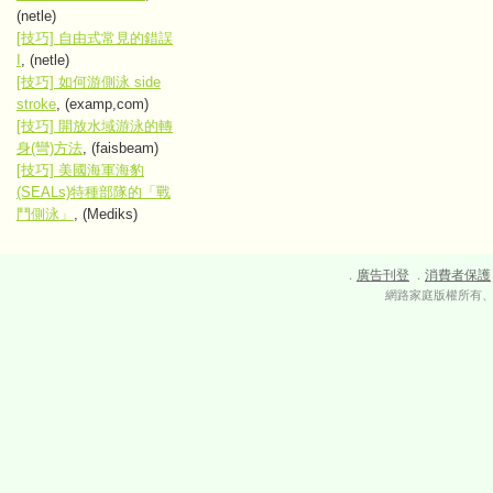
(netle)
[技巧] 自由式常見的錯誤
I
, (netle)
[技巧] 如何游側泳 side
stroke
, (examp,com)
[技巧] 開放水域游泳的轉
身(彎)方法
, (faisbeam)
[技巧] 美國海軍海豹
(SEALs)特種部隊的「戰
鬥側泳」
, (Mediks)
廣告刊登
消費者保護
．
．
網路家庭版權所有、轉載必究