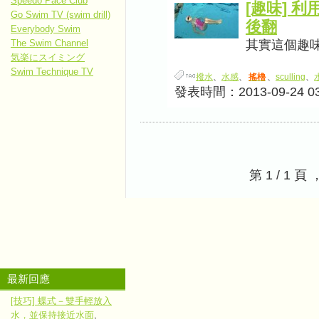
Speedo Pace Club
[趣味] 
Go Swim TV (swim drill)
後翻
Everybody Swim
其實這個趣味動
The Swim Channel
気楽にスイミング
Swim Technique TV
撥水
、
水感
、
搖櫓
、
sculling
、
發表時間：2013-09-24 03
第 1 / 1
最新回應
[技巧] 蝶式－雙手輕放入
水，並保持接近水面
,