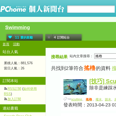
Swimming
11
4
愛的鼓勵
訂閱站台
首頁
活動
站台人氣
站內文章搜尋：
搜尋結果
累積人氣：
881,576
搖櫓
共找到2筆符合
的資料
當日人氣：
26
[技巧] Sc
訂閱本站
除非是練踩水(tr
RSS訂閱
(
如何使用
RSS
)
加入訂閱
sculling
、
搖櫓
、
撥水
、
踩水
、
發表時間：2013-04-23 03
連結書籤