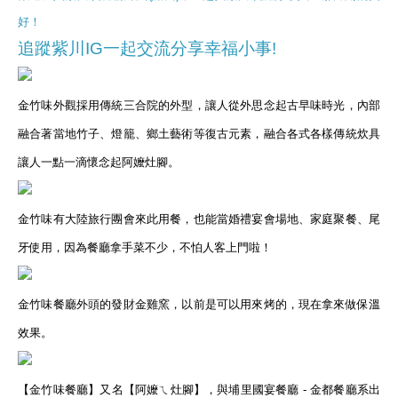
好！
追蹤紫川IG一起交流分享幸福小事!
金竹味外觀採用傳統三合院的外型，讓人從外思念起古早味時光，內部
融合著當地竹子、燈籠、鄉土藝術等復古元素，融合各式各樣傳統炊具
讓人一點一滴懷念起阿嬤灶腳。
金竹味有大陸旅行團會來此用餐，也能當婚禮宴會場地、家庭聚餐、尾
牙使用，因為餐廳拿手菜不少，不怕人客上門啦！
金竹味餐廳外頭的發財金雞窯，以前是可以用來烤的，現在拿來做保溫
效果。
【金竹味餐廳】又名【阿嬤ㄟ灶腳】，與埔里國宴餐廳 - 金都餐廳系出