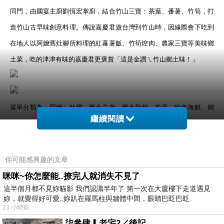
同門，由國宴主廚劉恆宏掌廚，結合竹山三寶：茶葉、番薯、竹筍，打
造竹山古早味創意料理。傳說嘉慶君遊台灣到竹山時，因緣際會下吃到
在地人以阿嬤舊灶腳所料理的紅蕃薯飯、竹筍焢肉、農家三寶等美味鄉
土菜，吃的津津有味的嘉慶君更褒賞「這是金讚ㄟ竹山鄉土味！」
菜單分類為：阿嬤ㄟ灶腳、鄉土主食、鄉土熱炒、前菜、特色海鮮、鄉
繼續閱讀
土特色湯品等，價位100-680元不等。
你可能感興趣的文章
小菜，特製泡菜拚彩椒山蕨貓，過貓相當嫩，比我曾吃過的嫩口，添加
咪咪~你怎麼能..撩完人就消失不見了
和風醬，微酸鹹相當開胃，是道夏天的開胃菜。
這半個月都不見妳貓影 我們認識半年了 第一次在大廈樓下走道遇見
妳，就覺得好可愛..妳趴在羅馬柱與牆體中間，眼睛巴眨巴眨
23 小時前
招牌筍香飯，感覺是炒飯來著的？份量依4大3小(近18歲男女)來說相當
柒參肆▎老宅2／後記