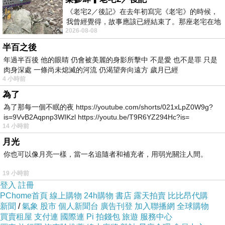
實在且夠飽足感。
《老宅2／後記》在去年初寫完《老宅》的時候，
我曾經覺得，故事應該已經結束了。那座老宅在地
2026-08-08
震中倒塌，七個人終於離開那片黑暗，
飯粒粒分明，加入筍子、蔥花、香菇及飯的調味都將將好，炒的口味滿
半百之後
年過半百後 他的眼睛 仍會被美麗的身影所擊中 不是愛 也不是罪 只是
好的，唯有小缺點就是微油了一咪咪，不過香味及調味都相當道味，很
肉身深處 一條尚未熄滅的河流 仍渴望奔向遠方 歲月已經
不錯吃呢！
4 小時前
為了
為了那每一個不眠的夜 https://youtube.com/shorts/021xLpZ0W9g?
養生燉盅排骨湯，使用新鮮的明日葉，葉子香氣相當濃郁但不突兀，湯
is=9VvB2Aqpnp3WIKzl https://youtu.be/T9R6YZ294Hc?is=
頭香濃好喝，對個人的口味稍覺得偏鹹了一點，排骨相當軟嫩讓人稱讚
14 小時前
似乎熬燉許久的口感，這道評價滿不賴的，肉肉嫩的關係應該是內部呈
月光
你也可以像月亮一樣，當一名追隨者和補充者，用弱光關注人間。
現粉嫩色，不柴不老易嚼食。
19 小時前
登入
註冊
空心菜筍絲，使用集集溫室空心菜，筍絲是本身就有醃製過的，兩者合
PChome首頁
線上購物
24h購物
書店
露天拍賣
比比昂代購
一稍覺得口味重了點，筍絲小嫩口不柴，整體蔬菜口感鮮嫩取勝。
新聞
/
氣象
股市
個人新聞台
廣告刊登
加入聯播網
全球購物
買賣租屋
支付連
國際連
Pi 拍錢包
旅遊
服務中心