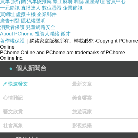
買車
旅行團
汽車險推薦
線上麻將
雜誌
星座命理
會員中心
發財爆料雞，光是取名就相當逗趣前衛。底下的地瓜球可能稍待一段時
一元簡訊
直播達人
數位憑證
企業簡訊
買網址
虛擬主機
企業郵件
間，稍覺微偏油了一點，不過口感有Q彈。烤雞外皮酥脆，外皮刷上麥
廣告刊登
隱私權聲明
芽糖甜甜香香且有入味，肉還滿嫩口的，個人建議搭配胡椒鹽有加分效
消費者保護
兒童網路安全
About PChome
投資人聯絡
徵才
果，還不錯呢！
著作權保護
｜網路家庭版權所有、轉載必究
‧Copyright PChome
Online
PChome Online and PChome are trademarks of PChome
Online Inc.
烤雞結合「紫南宮」的發財金雞蛋。底下鋪滿象徵生「金雞蛋」地瓜
個人新聞台
球，最後放上帶有金黃外皮、口感酥脆、肚子填滿雞肉與鮮脆竹筍和肉
快速發文
最新文章
絲的飽滿金雞，為顧客送上財氣，相當具有財源廣進的意味。
心情雜記
美食饗宴
紹興白玉蝦，蝦子像是極速冷凍的，蝦子中等size，蝦本身不用調味就
藝文欣賞
旅遊玩家
有鹽水滋味。
社會萬象
影視娛樂
竹炭饅頭，口感軟嫩會有一層一層的口感，有彈性及Q度，據說很多公