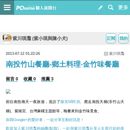
紫川琪灩 (紫小琪與陳小犬)
訂閱
我的
2013-07-12 01:22:26
紫川琪灩
南投竹山餐廳-鄉土料理‧金竹味餐廳
留言 0
收藏 0
推薦 3
前往南投兩天一夜旅遊，造訪了
微笑58民宿
、爬走南投天梯(非竹山天
梯)、紫南宮、台灣麻糬主題館等，晚餐來到金竹味覓食。
加我Google+的愛好者，一起分享互動好訊息！
歡迎加入紫川琪灩粉絲團(點我)，一起與紫川琪灩分享人生那片刻的美