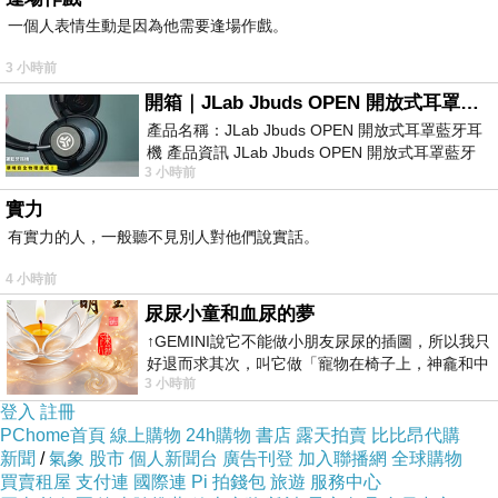
一個人表情生動是因為他需要逢場作戲。
3 小時前
開箱｜JLab Jbuds OPEN 開放式耳罩藍牙耳機 - 設計美學，輕巧、透氣、環境音全物理達成！
產品名稱：JLab Jbuds OPEN 開放式耳罩藍牙耳
機 產品資訊 JLab Jbuds OPEN 開放式耳罩藍牙
3 小時前
耳機評語：非常有特色，值得喜愛美型工
實力
有實力的人，一般聽不見別人對他們說實話。
4 小時前
尿尿小童和血尿的夢
↑GEMINI說它不能做小朋友尿尿的插圖，所以我只
好退而求其次，叫它做「寵物在椅子上，神龕和中
3 小時前
年人臉孔」的畫了。 六月底
登入
註冊
PChome首頁
線上購物
24h購物
書店
露天拍賣
比比昂代購
新聞
/
氣象
股市
個人新聞台
廣告刊登
加入聯播網
全球購物
買賣租屋
支付連
國際連
Pi 拍錢包
旅遊
服務中心