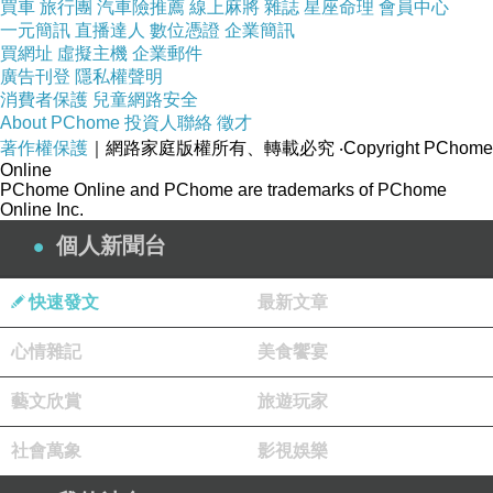
泰式辣子雞飯NT190元(可選飯or麵)，份量偏
買車
旅行團
汽車險推薦
線上麻將
雜誌
星座命理
會員中心
一元簡訊
直播達人
數位憑證
企業簡訊
少、食材種類也偏少，辣子雞給的頗多塊且頗
買網址
虛擬主機
企業郵件
嫩，但蔬菜部份稍嫌不夠均衡，盤子深淺度非常
廣告刊登
隱私權聲明
消費者保護
兒童網路安全
淺、醬汁可以說是薄薄一層，整體就是辣到想扒
About PChome
投資人聯絡
徵才
飯吃，這道較建議小鳥胃點取。
著作權保護
｜網路家庭版權所有、轉載必究
‧Copyright PChome
Online
PChome Online and PChome are trademarks of PChome
Online Inc.
個人新聞台
快速發文
最新文章
心情雜記
美食饗宴
藝文欣賞
旅遊玩家
社會萬象
影視娛樂