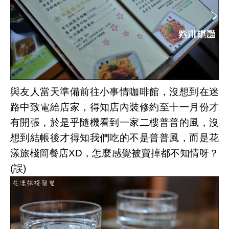
與友人當天準備前往小事情咖啡館，沒想到在迷
路中致電給店家，得知店內裝修約至十一月份才
有開張，於是乎隨機看到一家二樓普普的風，沒
想到結帳後才得知我們吃的不是普普風，而是花
漾旅棧簡餐店XD，怎麼感覺被賣掉都不知情呀？
(誤)