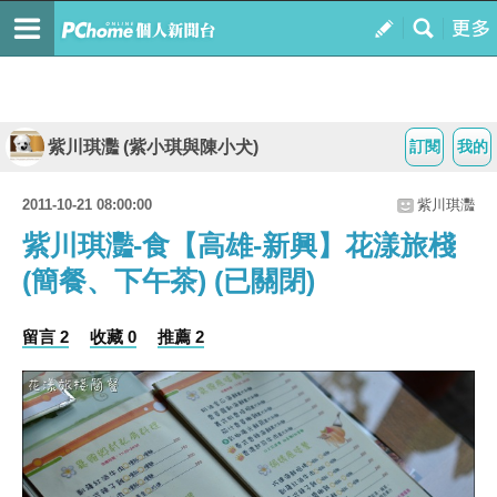
紫川琪灩 (紫小琪與陳小犬)
訂閱
我的
2011-10-21 08:00:00
紫川琪灩
紫川琪灩-食【高雄-新興】花漾旅棧
(簡餐、下午茶) (已關閉)
留言 2
收藏 0
推薦 2