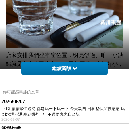
店家安排我們坐靠窗位置，明亮舒適、唯一小缺
點就是入座時要夠瘦XD，因為要擠進去縫好小，
繼續閱讀
還好我們都算是瘦子群的；桌上有濕紙巾、水杯
兩杯。
你可能感興趣的文章
2026/08/07
平時 崽崽幫忙過磅 都是玩一下玩一下 今天親自上陣 整個又被崽崽 玩
到水泄不通 塞到爆炸 / 不過從崽崽自己親
2026-08-07
逢場作戲