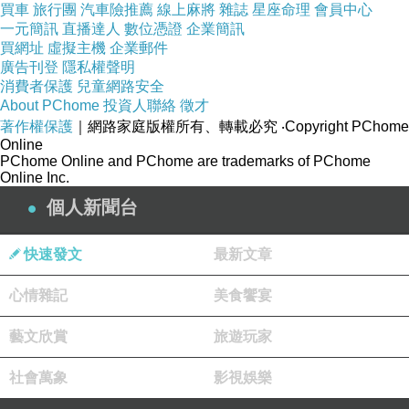
開立的新店面，不二製餅由彰化不二坊第三代成
買車
旅行團
汽車險推薦
線上麻將
雜誌
星座命理
會員中心
立。大家千萬不要以為不二製餅是因為彰化不二
一元簡訊
直播達人
數位憑證
企業簡訊
買網址
虛擬主機
企業郵件
坊分家而開立，不二製餅一樣師承第一代阿公配
廣告刊登
隱私權聲明
方。而且第一代阿嬤心疼大家買餅排隊，也鼓勵
消費者保護
兒童網路安全
About PChome
投資人聯絡
徵才
第三代前往台中開設不二製餅，更特別交代第三
著作權保護
｜網路家庭版權所有、轉載必究
‧Copyright PChome
代一定要遵從阿公配方，不能更改配方。所以大
Online
PChome Online and PChome are trademarks of PChome
家就可以知道，彰化不二坊與台中不二製餅為關
Online Inc.
係企業，而且是各自獨立經營，但都師承第一代
個人新聞台
配方。
快速發文
最新文章
心情雜記
美食饗宴
藝文欣賞
旅遊玩家
社會萬象
影視娛樂