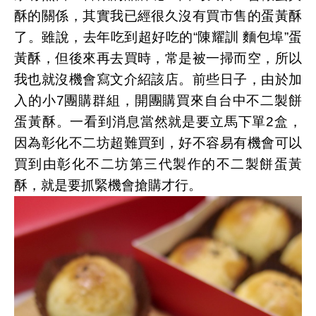
酥的關係，其實我已經很久沒有買市售的蛋黃酥
了。雖說，去年吃到超好吃的“陳耀訓 麵包埠”蛋
黃酥，但後來再去買時，常是被一掃而空，所以
我也就沒機會寫文介紹該店。前些日子，由於加
入的小7團購群組，開團購買來自台中不二製餅
蛋黃酥。一看到消息當然就是要立馬下單2盒，
因為彰化不二坊超難買到，好不容易有機會可以
買到由彰化不二坊第三代製作的不二製餅蛋黃
酥，就是要抓緊機會搶購才行。