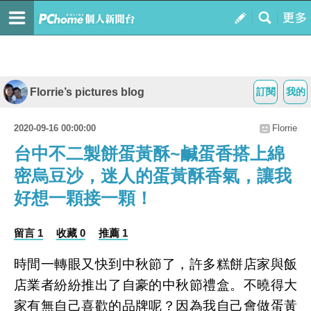
Florrie’s pictures blog
訂閱
我的
2020-09-16 00:00:00
Florrie
台中不二製餅蛋黃酥~鹹蛋香搭上綿
密烏豆沙，迷人的蛋黃酥香氣，讓我
好想一顆接一顆！
留言 1
收藏 0
推薦 1
時間一轉眼又快到中秋節了，許多糕餅店家與飯
店業者紛紛推出了自豪的中秋節禮盒。不曉得大
家有無自己喜歡的品牌呢？因為我自己會做蛋黃