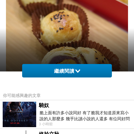
繼續閱讀
你可能感興趣的文章
騎奴
脆上面有許多小說同好 有了脆我才知道原來寫小
說的人那麼多 幾乎比讀小說的人還多 有位同好問
3 小時前
了一個問題 她說為什麼高中文學獎的