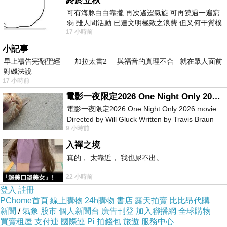
終於立秋
2020中秋節月餅介紹~台中不二製餅蛋黃酥
可有海豚白白靠攏 再次遙迢氣旋 可再饒過一遍窮
弱 雖人間活動 已達文明極致之浪費 但又何干質樸
17 小時前
者 只能白白陪葬
小記事
早上禱告完翻聖經 加拉太書2 與福音的真理不合 就在眾人面前
對磯法說
17 小時前
電影一夜限定2026 One Night Only 2026 movie
電影一夜限定2026 One Night Only 2026 movie
Directed by Will Gluck Written by Travis Braun
9 小時前
Starring Monica Barbaro
入禪之境
真的， 太靠近， 我也尿不出。
品項
22 小時前
關於彰化不二坊的排隊新聞，相信大家應該都略
登入
註冊
知一二。今年因為新冠肺炎的緣故，不二坊取消
PChome首頁
線上購物
24h購物
書店
露天拍賣
比比昂代購
新聞
/
氣象
股市
個人新聞台
廣告刊登
加入聯播網
全球購物
現場排隊。而位在台中不二製餅則是去年在台中
買賣租屋
支付連
國際連
Pi 拍錢包
旅遊
服務中心