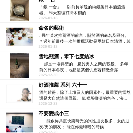
「銀 一合」 . . 以前長輩送的純銀製日本酒溫酒
器。 昨天整理打掃木櫥的...
2026-01-18
命名的藝術
..幾年某次推薦酒的前言，關於酒的命名及區分。
＊過年前最後一次的推薦活動是兩款日本清酒，其
2026-01-13
中...
雪地殘酒，零下七度結冰
. . 那是一場典型的、屬於男人之間的戰役。 多年
前的日本冬夜，地點是某個供應著精緻會席...
2025-12-30
好酒推薦 系列 六十一
酒的難得，除了土壤及人的因素外，最重要的當然
還是大自然這個母親。 氣候所扮演的角色，決...
2025-12-23
不要變成小三
. . . 能跟你共度快樂時光的異性朋友很多，女的朋
友/男的朋友； 能在你最晦暗的時候...
2025-12-20