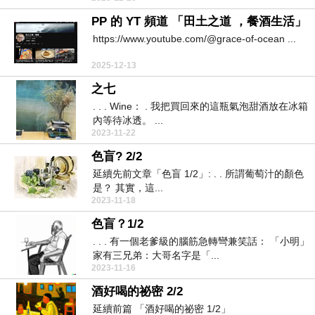
PP 的 YT 頻道 「田土之道 ，餐酒生活」
https://www.youtube.com/@grace-of-ocean ...
2025-12-13
之七
. . . Wine： . 我把買回來的這瓶氣泡甜酒放在冰箱
內等待冰透。 ...
2023-11-22
色盲? 2/2
延續先前文章「色盲 1/2」: . . 所謂葡萄汁的顏色
是？ 其實，這...
2023-11-18
色盲？1/2
. . . 有一個老爹級的腦筋急轉彎兼笑話： 「小明」
家有三兄弟：大哥名字是「...
2023-11-16
酒好喝的祕密 2/2
延續前篇 「酒好喝的祕密 1/2」