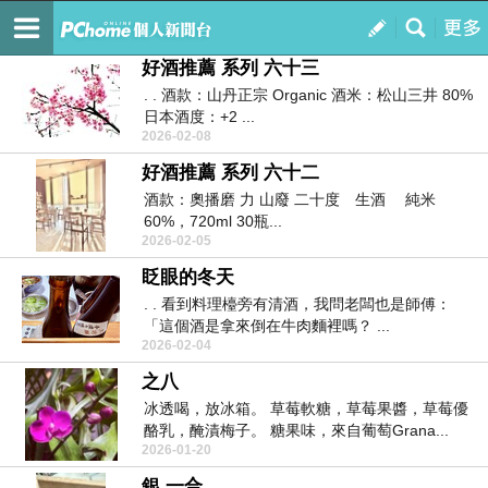
Primrose Path
訂閱
我的
好酒推薦 系列 六十三
. . 酒款：山丹正宗 Organic 酒米：松山三井 80%
日本酒度：+2 ...
2026-02-08
好酒推薦 系列 六十二
酒款：奧播磨 力 山廢 二十度 生酒 純米
60%，720ml 30瓶...
2026-02-05
眨眼的冬天
. . 看到料理檯旁有清酒，我問老闆也是師傅：
「這個酒是拿來倒在牛肉麵裡嗎？ ...
2026-02-04
之八
冰透喝，放冰箱。 草莓軟糖，草莓果醬，草莓優
酪乳，醃漬梅子。 糖果味，來自葡萄Grana...
2026-01-20
銀 一合