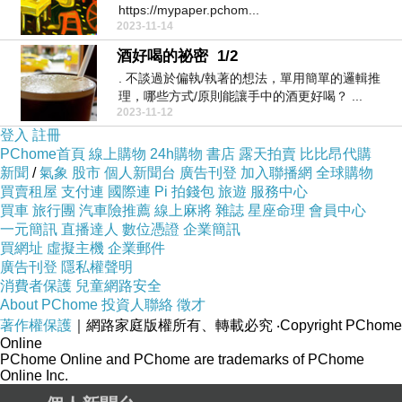
https://mypaper.pchom...
2023-11-14
酒好喝的祕密 1/2
. 不談過於偏執/執著的想法，單用簡單的邏輯推
理，哪些方式/原則能讓手中的酒更好喝？ ...
2023-11-12
登入
註冊
PChome首頁
線上購物
24h購物
書店
露天拍賣
比比昂代購
新聞
/
氣象
股市
個人新聞台
廣告刊登
加入聯播網
全球購物
買賣租屋
支付連
國際連
Pi 拍錢包
旅遊
服務中心
買車
旅行團
汽車險推薦
線上麻將
雜誌
星座命理
會員中心
一元簡訊
直播達人
數位憑證
企業簡訊
買網址
虛擬主機
企業郵件
廣告刊登
隱私權聲明
消費者保護
兒童網路安全
About PChome
投資人聯絡
徵才
著作權保護
｜網路家庭版權所有、轉載必究
‧Copyright PChome
Online
PChome Online and PChome are trademarks of PChome
Online Inc.