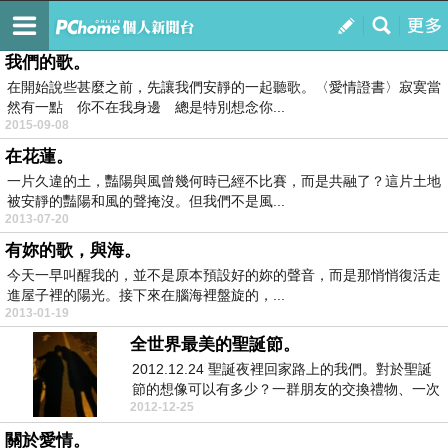
穿越時空的光譜。
訂閱
我的
我們的歌。
在開始說些甚麼之前，先讓我們安靜的一起聽歌。〈愛情證書〉寂寞當
然有一點 你不在我身邊 總是特別想念你...
2015-09-08
在花蓮。
一片久違的土，豔陽與風曾幾何時已經不比賽，而是共融了？這片土地
被安靜的豔陽和風的聲掩沒。但我們不是風...
2013-07-20
有妳的歌，與海。
今天一早叫醒我的，並不是原本預設好的妳的聲音，而是那悄悄復活走
進屋子裡的陽光。接下來在腦海裡盤旋的，...
2013-01-19
全世界最美的聖誕節。
2012.12.24 聖誕夜裡回家路上的我們。對於聖誕
節的想像可以有多少？一群朋友的交換禮物、一次
2012-12-25
曖...
關於愛情。