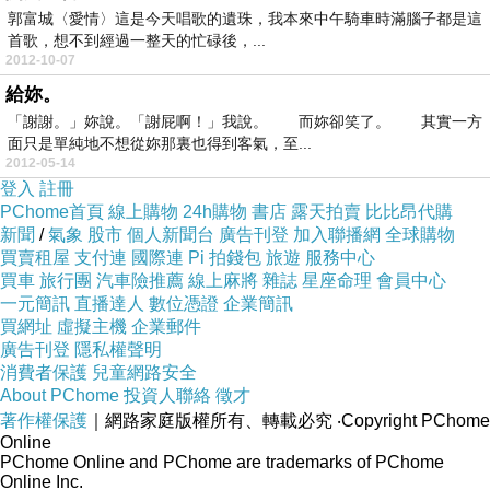
郭富城〈愛情〉這是今天唱歌的遺珠，我本來中午騎車時滿腦子都是這
首歌，想不到經過一整天的忙碌後，...
2012-10-07
給妳。
「謝謝。」妳說。「謝屁啊！」我說。 而妳卻笑了。 其實一方
面只是單純地不想從妳那裏也得到客氣，至...
2012-05-14
登入
註冊
PChome首頁
線上購物
24h購物
書店
露天拍賣
比比昂代購
新聞
/
氣象
股市
個人新聞台
廣告刊登
加入聯播網
全球購物
買賣租屋
支付連
國際連
Pi 拍錢包
旅遊
服務中心
買車
旅行團
汽車險推薦
線上麻將
雜誌
星座命理
會員中心
一元簡訊
直播達人
數位憑證
企業簡訊
買網址
虛擬主機
企業郵件
廣告刊登
隱私權聲明
消費者保護
兒童網路安全
About PChome
投資人聯絡
徵才
著作權保護
｜網路家庭版權所有、轉載必究
‧Copyright PChome
Online
PChome Online and PChome are trademarks of PChome
Online Inc.