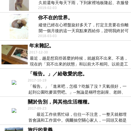
久前還每天每天下雨，下到家裡地板隆起、衣服發
2019-02-03
霉的程度，接...
你不在的世界。
縱使已經在心裡盤旋好多天了，打定主意要在你離
開一個月後的這一天寫點東西給你，證明我終於可
2018-03-03
以開始放下或...
年末雜記。
2017-12-30
最近，越是想寫些甚麼的時候，就越寫不出來。不過，
現在的「寫不出來的狀態」和以前大不相同。以前是工
作到...
「報告。」／給敬愛的您。
2017-10-19
「報告。」「進來吧，怎樣？吃飯了沒？天氣很好，一
起到公園吃麥當勞吧。」--無論是稱呼您副座、老師、
團...
關於告別，與其他生活種種。
2017-09-23
最近工作依舊忙碌，往往一不注意，一整天就都埋
首會議和工作當中。偶爾抽空關心家人，一回頭又都是
滿滿...
旅行的意義。