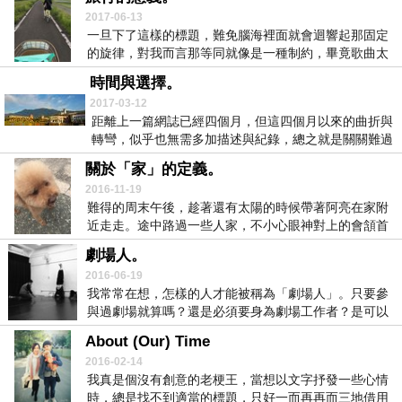
2017-06-13
一旦下了這樣的標題，難免腦海裡面就會迴響起那固定
的旋律，對我而言那等同就像是一種制約，畢竟歌曲太
好聽...
時間與選擇。
2017-03-12
距離上一篇網誌已經四個月，但這四個月以來的曲折與
轉彎，似乎也無需多加描述與紀錄，總之就是關關難過
關關...
關於「家」的定義。
2016-11-19
難得的周末午後，趁著還有太陽的時候帶著阿亮在家附
近走走。途中路過一些人家，不小心眼神對上的會頷首
示意...
劇場人。
2016-06-19
我常常在想，怎樣的人才能被稱為「劇場人」。只要參
與過劇場就算嗎？還是必須要身為劇場工作者？是可以
一天...
About (Our) Time
2016-02-14
我真是個沒有創意的老梗王，當想以文字抒發一些心情
時，總是找不到適當的標題，只好一而再再而三地借用