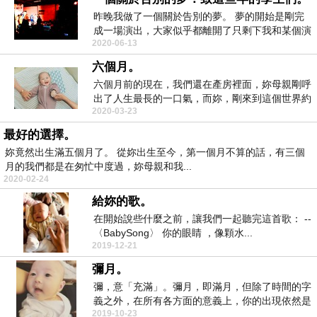
昨晚我做了一個關於告別的夢。 夢的開始是剛完
成一場演出，大家似乎都離開了只剩下我和某個演
2020-06-13
員，我在陪...
六個月。
六個月前的現在，我們還在產房裡面，妳母親剛呼
出了人生最長的一口氣，而妳，剛來到這個世界約
2020-03-23
十分鐘，從第...
最好的選擇。
妳竟然出生滿五個月了。 從妳出生至今，第一個月不算的話，有三個
月的我們都是在匆忙中度過，妳母親和我...
2020-02-24
給妳的歌。
在開始說些什麼之前，讓我們一起聽完這首歌： --
〈BabySong〉 你的眼睛 ，像顆水...
2019-12-21
彌月。
彌，意「充滿」。彌月，即滿月，但除了時間的字
義之外，在所有各方面的意義上，你的出現依然是
2019-10-23
充滿了我們的...