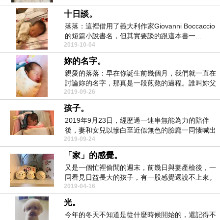
十日談。
落落：這裡借用了義大利作家Giovanni Boccaccio
的短篇小說書名，但其實要談的跟這本書一...
2019-10-04
妳的名字。
親愛的落落：早在你誕生前幾個月，我們就一直在
討論妳的名字，那真是一段煎熬的過程。誰叫妳父
2019-09-26
母都是中文系...
孩子。
2019年9月23日，經歷過一連串無能為力的陪伴
後，妻和女兒以慘白至近似無色的臉龐一同悽喊出
2019-09-24
那一聲後...
「家」的感覺。
又是一個忙裡偷閒的週末，前幾日與妻產檢後，一
同看見日益長大的孩子，有一股感覺還說不上來。
2019-04-16
妻問：「你都...
光。
今年的冬天不知道是從什麼時候開始的，還記得不