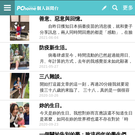
穿越時空的光譜。
訂閱
我的
善意、惡意與回憶。
自昨日獲知日本捐臺疫苗的消息後，就和妻子
分享訊息，兩人同時間回應的都是「感動」，在臉
2021-06-04
書分享中有一...
防疫新生活。
病毒肆虐至今，時間流動的已然超過能用日、
月、年計算的方式，去年的我感覺並未如此顯著，
2021-05-27
可能病毒去年...
三八雜談。
開始打這篇文章的這一刻，再過20分鐘我就要迎
接三十八歲的來臨了。 三十八，真的是一個很容
2020-10-26
易略過的年...
妳的生日。
今天是妳的生日。我想對妳而言應該還不知道生日
是甚麼，如同在妳的世界裡也還不存在對於「時
2020-09-23
間」的概念。因...
一個關於告別的夢：致這些年的學生們。