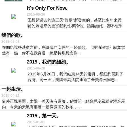
這最...
It's Only For Now.
2015-09-30
回想起過去的這三天"假期"所發生的，甚至比多年來經
驗的劇場來的更富戲劇性和誇張。話雖如此，卻不想單
純...
我們的歌。
2015-09-08
在開始說些甚麼之前，先讓我們安靜的一起聽歌。〈愛情證書〉寂寞當
然有一點 你不在我身邊 總是特別想念你...
2015，我們的紐約。
2015-06-28
2015年6月26日，我們結束14天的蜜月，從紐約回到了
台灣。同一天，美國最高法院通過了全美各州同志...
一起生活。
2015-04-21
窗外正飄著雨，太陽一整天沒有露臉，稍微開一點窗戶冷風就會灌進屋
內，今天的天氣有那麼一點像微涼的秋冬，...
2015，第一天。
2015-01-01