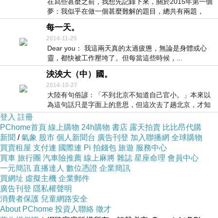
在寫些甚麼之前，我想先記錄下來，關於2015年第一個
夢：我似乎在做一個甚麼難解的題目，總共有兩題，
兩...
每一天。
2014-11-25
Dear you： 我這兩天真的太過疲憊，無論是身體或心
靈，都快被工作壓垮了。但每當這些時候，...
泱泱大（中）國。
2014-10-27
大陸有句俗諺：「不到北京不知道自己官小。」本來以
為這句話只是字面上的意思，但這次去了趟北京，才知
道原...
登入
註冊
PChome首頁
線上購物
24h購物
書店
露天拍賣
比比昂代購
新聞
/
氣象
股市
個人新聞台
廣告刊登
加入聯播網
全球購物
買賣租屋
支付連
國際連
Pi 拍錢包
旅遊
服務中心
買車
旅行團
汽車險推薦
線上麻將
雜誌
星座命理
會員中心
一元簡訊
直播達人
數位憑證
企業簡訊
買網址
虛擬主機
企業郵件
廣告刊登
隱私權聲明
消費者保護
兒童網路安全
About PChome
投資人聯絡
徵才