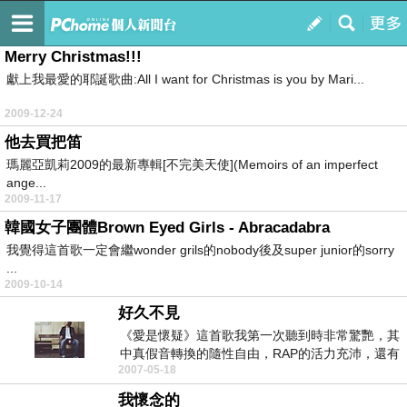
哈比人的半穴居
訂閱
我的
Merry Christmas!!!
獻上我最愛的耶誕歌曲:All I want for Christmas is you by Mari...
2009-12-24
他去買把笛
瑪麗亞凱莉2009的最新專輯[不完美天使](Memoirs of an imperfect
ange...
2009-11-17
韓國女子團體Brown Eyed Girls - Abracadabra
我覺得這首歌一定會繼wonder grils的nobody後及super junior的sorry
...
2009-10-14
好久不見
《愛是懷疑》這首歌我第一次聽到時非常驚艷，其
中真假音轉換的隨性自由，RAP的活力充沛，還有
2007-05-18
整個歌聲散...
我懷念的