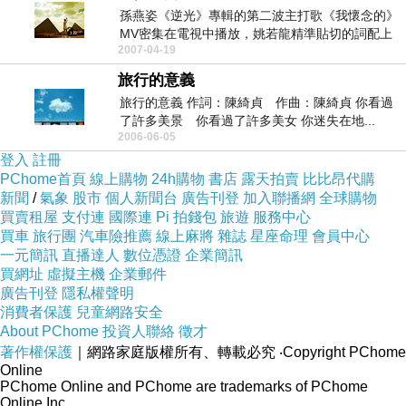
孫燕姿《逆光》專輯的第二波主打歌《我懷念的》
MV密集在電視中播放，姚若龍精準貼切的詞配上
2007-04-19
李思菘朗朗上...
旅行的意義
旅行的意義 作詞：陳綺貞 作曲：陳綺貞 你看過
了許多美景 你看過了許多美女 你迷失在地...
2006-06-05
登入
註冊
PChome首頁
線上購物
24h購物
書店
露天拍賣
比比昂代購
新聞
/
氣象
股市
個人新聞台
廣告刊登
加入聯播網
全球購物
買賣租屋
支付連
國際連
Pi 拍錢包
旅遊
服務中心
買車
旅行團
汽車險推薦
線上麻將
雜誌
星座命理
會員中心
一元簡訊
直播達人
數位憑證
企業簡訊
買網址
虛擬主機
企業郵件
廣告刊登
隱私權聲明
消費者保護
兒童網路安全
About PChome
投資人聯絡
徵才
著作權保護
｜網路家庭版權所有、轉載必究
‧Copyright PChome
Online
PChome Online and PChome are trademarks of PChome
Online Inc.