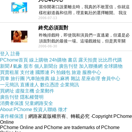
當你開著口說要離去時，我真的不敢置信，你就這
樣枉顧道義和信用，理直氣壯的選擇離開。 我沒
2006-07-13
有立場...
終究必須面對
昨晚排戲時，即使我和演員們一直逃避，但還是必
須面對戲的最後一場。這場戲雖短，但是異常關
2006-06-30
鍵，而且關乎這...
登入
註冊
PChome首頁
線上購物
24h購物
書店
露天拍賣
比比昂代購
新聞
/
氣象
股市
個人新聞台
廣告刊登
加入聯播網
全球購物
買賣租屋
支付連
國際連
Pi 拍錢包
旅遊
服務中心
買車
旅行團
汽車險推薦
線上麻將
雜誌
星座命理
會員中心
一元簡訊
直播達人
數位憑證
企業簡訊
買網址
虛擬主機
企業郵件
廣告刊登
隱私權聲明
消費者保護
兒童網路安全
About PChome
投資人聯絡
徵才
著作權保護
｜網路家庭版權所有、轉載必究
‧Copyright PChome
Online
PChome Online and PChome are trademarks of PChome