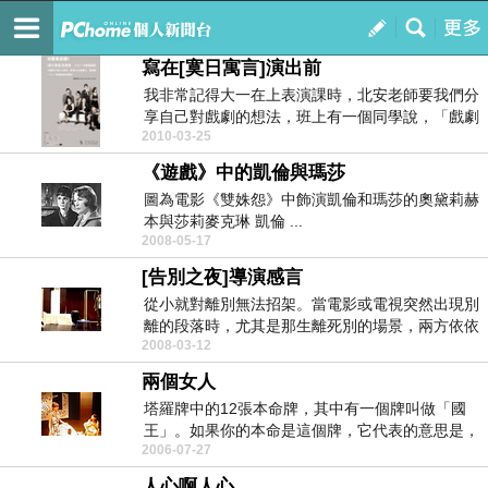
哈比人的半穴居
訂閱
我的
寫在[寞日寓言]演出前
我非常記得大一在上表演課時，北安老師要我們分
享自己對戲劇的想法，班上有一個同學說，「戲劇
2010-03-25
是我的生命。...
《遊戲》中的凱倫與瑪莎
圖為電影《雙姝怨》中飾演凱倫和瑪莎的奧黛莉赫
本與莎莉麥克琳 凱倫 ...
2008-05-17
[告別之夜]導演感言
從小就對離別無法招架。當電影或電視突然出現別
離的段落時，尤其是那生離死別的場景，兩方依依
2008-03-12
不捨的面容，...
兩個女人
塔羅牌中的12張本命牌，其中有一個牌叫做「國
王」。如果你的本命是這個牌，它代表的意思是，
2006-07-27
你是你自己王...
人心啊人心