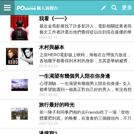
哈比人的半穴居
訂閱
我的
我看《一一》
最近金馬影展找了許多影評人，電影相關從業者與
藝文工作者評選出他們覺得從以往到現在最優的華
2011-02-11
語電影(30...
木村與赫本
之前HERO電影版上映時，海報在台灣強力放送，
各地幾乎都看得到木村的身影，尤其是華納威秀，
2010-01-21
男生上廁所...
一生渴望有幾個男人陪在你身邊
心理測驗：一生渴望有幾個男人陪在你身邊~ 女人
都希望能遇到一個真正對自己好的男人，有沒有想
2007-04-02
過你...
旅行最好的時光
前一陣子和同事們相約去Friends吃了一場「管他
體重肥到底」的晚餐，在進食的三個鐘頭內，不只
2007-03-29
讓...
過渡期?