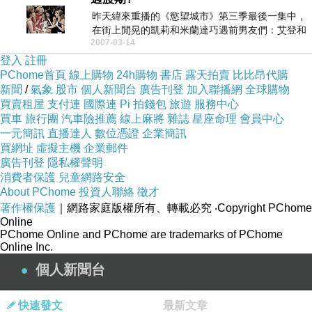
昨天緯來重播的《慾望城市》第三季最後一集中，
在街上閒晃的凱莉和米蘭達巧遇前男友們：艾登和
2007-03-14
史蒂夫，因為...
登入
註冊
PChome首頁
線上購物
24h購物
書店
露天拍賣
比比昂代購
新聞
/
氣象
股市
個人新聞台
廣告刊登
加入聯播網
全球購物
買賣租屋
支付連
國際連
Pi 拍錢包
旅遊
服務中心
買車
旅行團
汽車險推薦
線上麻將
雜誌
星座命理
會員中心
一元簡訊
直播達人
數位憑證
企業簡訊
買網址
虛擬主機
企業郵件
廣告刊登
隱私權聲明
消費者保護
兒童網路安全
About PChome
投資人聯絡
徵才
著作權保護
｜網路家庭版權所有、轉載必究
‧Copyright PChome
Online
PChome Online and PChome are trademarks of PChome
Online Inc.
個人新聞台
快速發文
最新文章