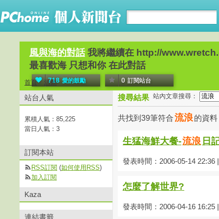
風與海的對話
我將繼續在 http://www.wretch.cc
最喜歡海 只想和你 在此對話
718
0
愛的鼓勵
訂閱站台
首頁
活動
站內文章搜尋：
站台人氣
搜尋結果
流浪
共找到39筆符合
的資
累積人氣：
85,225
當日人氣：
3
生猛海鮮大餐-
流浪
日
訂閱本站
發表時間：2006-05-14 22:36
RSS訂閱
(
如何使用RSS
)
加入訂閱
怎麼了解世界?
Kaza
發表時間：2006-04-16 16:25
連結書籤