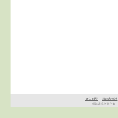
廣告刊登
消費者保護
．
．
網路家庭版權所有、轉載必究