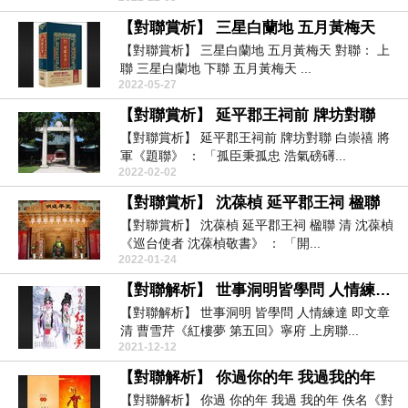
【對聯賞析】 三星白蘭地 五月黃梅天
【對聯賞析】 三星白蘭地 五月黃梅天 對聯： 上
聯 三星白蘭地 下聯 五月黃梅天 ...
2022-05-27
【對聯賞析】 延平郡王祠前 牌坊對聯
【對聯賞析】 延平郡王祠前 牌坊對聯 白崇禧 將
軍《題聯》 ： 「孤臣秉孤忠 浩氣磅礡...
2022-02-02
【對聯賞析】 沈葆楨 延平郡王祠 楹聯
【對聯賞析】 沈葆楨 延平郡王祠 楹聯 清 沈葆楨
《巡台使者 沈葆楨敬書》 ： 「開...
2022-01-24
【對聯解析】 世事洞明皆學問 人情練達即文章
【對聯解析】 世事洞明 皆學問 人情練達 即文章
清 曹雪芹《紅樓夢 第五回》寧府 上房聯...
2021-12-12
【對聯解析】 你過你的年 我過我的年
【對聯解析】 你過 你的年 我過 我的年 佚名《對