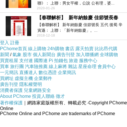
聯》： 上聯：男女平權，公說 公有理，婆...
2020-01-26
【春聯解析】 新年納餘慶 佳節號長春
【春聯解析】 新年納餘慶 佳節號長 五代 後蜀 辛
寅遜： 上聯：「新年納餘慶」。...
2018-12-18
登入
註冊
PChome首頁
線上購物
24h購物
書店
露天拍賣
比比昂代購
新聞
/
氣象
股市
個人新聞台
廣告刊登
加入聯播網
全球購物
買賣租屋
支付連
國際連
Pi 拍錢包
旅遊
服務中心
買車
旅行團
汽車險推薦
線上麻將
雜誌
星座命理
會員中心
一元簡訊
直播達人
數位憑證
企業簡訊
買網址
虛擬主機
企業郵件
廣告刊登
隱私權聲明
消費者保護
兒童網路安全
About PChome
投資人聯絡
徵才
著作權保護
｜網路家庭版權所有、轉載必究
‧Copyright PChome
Online
PChome Online and PChome are trademarks of PChome
Online Inc.