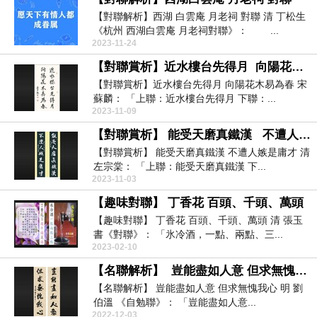
【對聯解析】西湖 白雲庵 月老祠 對聯 清 丁松生
《杭州 西湖白雲庵 月老祠對聯》： ...
2023-11-24
【對聯賞析】近水樓台先得月 向陽花木易為春
【對聯賞析】近水樓台先得月 向陽花木易為春 宋
蘇麟： 「上聯：近水樓台先得月 下聯：...
2023-11-09
【對聯賞析】 能受天磨真鐵漢 不遭人嫉是庸才
【對聯賞析】 能受天磨真鐵漢 不遭人嫉是庸才 清
左宗棠： 「上聯：能受天磨真鐵漢 下...
2023-11-03
【趣味對聯】 丁香花 百頭、千頭、萬頭
【趣味對聯】 丁香花 百頭、千頭、萬頭 清 張玉
書《對聯》： 「氷冷酒，一點、兩點、三...
2023-02-10
【名聯解析】 豈能盡如人意 但求無愧我心
【名聯解析】 豈能盡如人意 但求無愧我心 明 劉
伯溫 《自勉聯》： 「豈能盡如人意...
2022-12-03