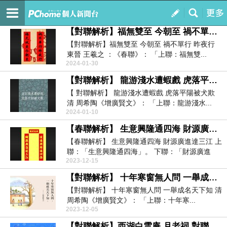
逸竹（y t）野叟- PChome 新聞台Blog
訂閱
我的
【對聯解析】福無雙至 今朝至 禍不單行 昨夜行
【對聯解析】福無雙至 今朝至 禍不單行 昨夜行
東晉 王羲之 ：《春聯》： 「上聯：福無雙...
2024-01-30
【對聯解析】 龍游淺水遭蝦戲 虎落平陽被犬欺
【 對聯解析】 龍游淺水遭蝦戲 虎落平陽被犬欺
清 周希陶《增廣賢文》： 「上聯：龍游淺水...
2024-01-10
【春聯解析】 生意興隆通四海 財源廣進達三江
【春聯解析】 生意興隆通四海 財源廣進達三江 上
聯：「生意興隆通四海」。 下聯：「財源廣進
2023-12-15
達...
【對聯解析】 十年寒窗無人問 一舉成名天下知
【對聯解析】 十年寒窗無人問 一舉成名天下知 清
周希陶《增廣賢文》： 「上聯：十年寒...
2023-12-05
【對聯解析】西湖白雲庵 月老祠 對聯