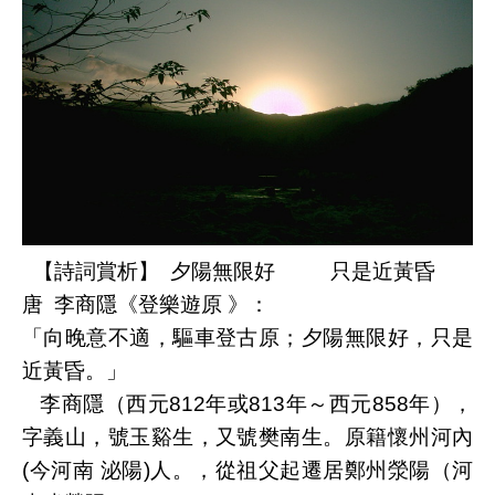
【詩詞賞析】 夕陽無限好 只是近黃昏
唐 李商隱《登樂遊原 》：
「向晚意不適，驅車登古原；夕陽無限好，只是
近黃昏。」
李商隱（西元812年或813年～西元858年），
字義山，號玉谿生，又號樊南生。原籍懷州河內
(今河南 泌陽)人。，從祖父起遷居鄭州滎陽（河