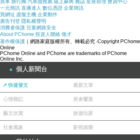
買車
旅行團
汽車險推薦
線上麻將
雜誌
星座命理
會員中心
夜，想到這裡心情就更憂傷了。
一元簡訊
直播達人
數位憑證
企業簡訊
「夕陽無限好，只是近黃昏」，人們多解為「晚
買網址
虛擬主機
企業郵件
廣告刊登
隱私權聲明
景雖好，可惜不能久留。」人生中的生、老、
消費者保護
兒童網路安全
病、死四種情境，要屬老境最難挨，有的老人因
About PChome
投資人聯絡
徵才
為窮苦而陷入困境；有的因為年邁而百病纏身；
著作權保護
｜網路家庭版權所有、轉載必究
‧Copyright PChome
Online
有的因為孤獨而寂寞無聊。在前述任何一種老年
PChome Online and PChome are trademarks of PChome
Online Inc.
的情境中，活得都不愜意！
個人新聞台
老境是如此難挨、難堪，如何是好呢？可以嘗
試轉念。因為轉念是轉換心境與情境的方法，以
快速發文
最新文章
積極、樂觀的人生態度代替消極、悲觀的人生態
度。
心情雜記
美食饗宴
撰述者：江義德教授
藝文欣賞
旅遊玩家
（前 國立陽明大學專任教授 國立台灣師範大學
兼任教授）
社會萬象
影視娛樂