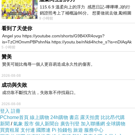
意譯：.
115.6.9 溫柔向上的浮力 感恩日記-嗶嗶嗶,J的行
傍晚時候，不愉快的感覺突然自心靈深處湧
銷證照考上了補概論86分。 想要做就去做,勵精圖
9 小時前
治大成功,也是表法,堅持和努力
現，於是坐上車，登上古意盎然的原野，驅散心
看到了天使你
中的鬱悶。
Angel you https://youtube.com/shorts/G9B4XR4ovgs?
此時此刻，夕陽西下，景色無限美好，只可惜
is=TzCHOnvmPBPshnNa https://youtu.be/nNdi4hche_s?is=nDIAqAk
黃昏已近，當下美景轉眼之間就要消逝！
5 小時前
贊美
賞析：
贊美可能比侮辱一個人更容易造成永久性的傷害。
「登樂遊原」是李商隱自傷暮年之作，一天的時
光象徵人的一生，夕陽象徵老人的景況，而黃昏
2026-08-08
象徵老人的階段，詩的語氣透露出因老境而消
成功與失敗
成功靠不斷找方法，失敗靠不停找藉口。
極、悲觀。
「夕陽無限好，只是近黃昏」這千年來的嘆息，
2026-08-08
至今還迴盪不已呢。傍晚時分的天空雲層光燦奪
登入
註冊
PChome首頁
線上購物
24h購物
書店
露天拍賣
比比昂代購
目變化繽紛，實在是相當美麗，但這無限好的美
新聞
/
氣象
股市
個人新聞台
廣告刊登
加入聯播網
全球購物
麗景象只是短暫，黃昏之後接著而來的是漫漫長
買賣租屋
支付連
國際連
Pi 拍錢包
旅遊
服務中心