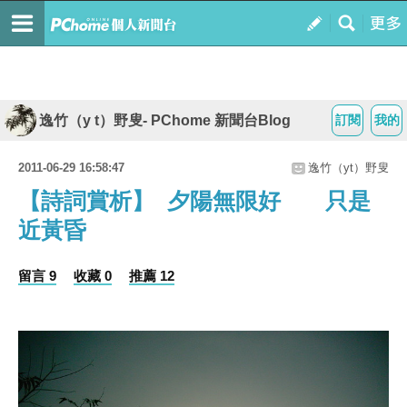
逸竹（y t）野叟- PChome 新聞台Blog
訂閱
我的
2011-06-29 16:58:47
逸竹（yt）野叟
【詩詞賞析】 夕陽無限好 只是
近黃昏
留言 9
收藏 0
推薦 12