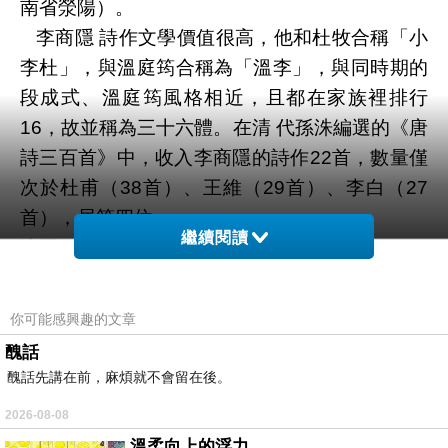
南省滎陽）。
李商隱 詩作文學價值很高，他和杜牧合稱「小
李杜」，與溫庭筠合稱為「溫李」，與同時期的
段成式、溫庭筠風格相近，且都在家族裡排行
16，故並稱為三十六體。在清 代孫洙編選的《唐
詩三百首》中，收入李商隱的詩作22首，數量僅
次於杜甫（38首）、王維（29首）、李白（27
首），居第四位。
繼續閱讀
注釋： .
１.意不適：心情不舒暢。
２.古原：即樂遊原，是長安附近的名勝，在今陝
你可能感興趣的文章
西省西安以南八百里的地方。樂遊原又名樂遊
醜話
闕、樂遊苑，在秦代時叫作宜春苑，到了漢宣帝
醜話先講在前，麻煩就不會留在後。
曾在此蓋了一片廟苑亭原而得名，樂遊原是唐代
2026-08-08
長安城的遊賞聖地。
溫柔向上的浮力