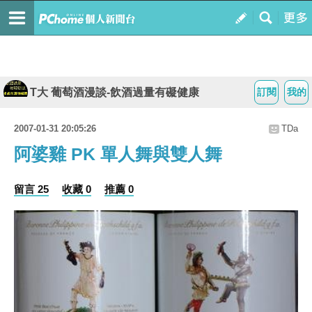
T大 葡萄酒漫談-飲酒過量有礙健康
訂閱
我的
2007-01-31 20:05:26
TDa
阿婆雞 PK 單人舞與雙人舞
留言 25
收藏 0
推薦 0