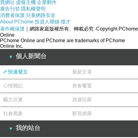
買網址
虛擬主機
企業郵件
知是否大蝦米可以單挑小鯨魚？如果挑戰成功，
廣告刊登
隱私權聲明
消費者保護
兒童網路安全
那可是大事一樁啊！
About PChome
投資人聯絡
徵才
著作權保護
｜網路家庭版權所有、轉載必究
‧Copyright PChome
Online
以下是1/20 PM 10:00所作的對比品嚐紀錄:
PChome Online and PChome are trademarks of PChome
Online Inc.
Apogee 2004
個人新聞台
濃厚的波爾多色，稍偏紫。
快速發文
最新文章
Beginning: 燻肉、綠胡椒、森林土壤，香氣豐
沛。
心情雜記
美食饗宴
10 min: 越來越多胡椒辛香味，香氣豐沛。
藝文欣賞
旅遊玩家
20 min: 入口單寧較強，黑莓果與胡椒辛香口
感，丹寧與酒體結構均較Clerc Milon厚實一點
社會萬象
影視娛樂
點，澀度有一點札口，餘味中長，中上複雜度。
我的站台
30 min: 胡椒辛香味帶一絲黑莓果的香氣，與
Clerc Milon對比之下距離甜美果味越來越遠，儼