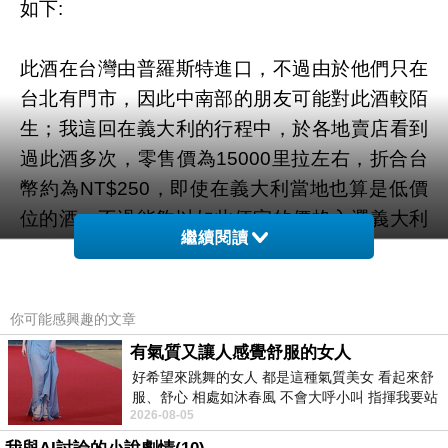
如下:
此酒在台灣由普羅斯特進口，不過由於他們只在
台北有門市，因此中南部的朋友可能對此酒較陌
生；我這回在義大利的行程中，於各地賣店看到
過此酒多次，零售價為15000里拉左右，折合台
幣約為NT$250，即使在義大利當地也算是低價
位的酒，不過能夠以如此便宜的價格入選義大利
繼續閱讀
百大紅酒之列，自然是品質有獨到之處。Felline
算是一個以釀製Primitivo酒聞名的南義大利酒
廠，Primitivo di Manduria為其DOC的名稱，此
你可能感興趣的文章
DOC規定葡萄必須要成熟到酒精度達14%以上，
有氣質又讓人感覺舒服的女人
才可稱為Primitivo di Manduria，否則只能標示
好希望來跳舞的女人 都是這種氣質美女 看起來舒
IGT等級的Alberello或是最低等級的VDT；此酒
服、舒心 相處如沐春風 不會大呼小叫 指揮我要站
2026-08-05
哪個位子 妳老幾？？
的葡萄品種為Primitivo，此品種經DNA鑑定後，