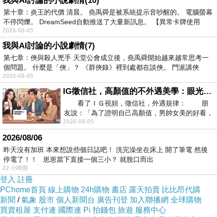
我與AI討論的小說劇情(10)
與加州的金粉黛(Zinfandale)為同一品種，但名氣
第十章：炎王的代價 清晨。 堯禹舜是被系統提示音吵醒的。 電腦螢幕
遠不如它的後生晚輩金粉黛出名；而在去年普羅
不停閃爍。 DreamSeed自動推送了大量新訊息。 【異常卡牌使用
2026-08-05
斯特剛進口此酒時，好友彭兄就曾買來一瓶與我
我與AI討論的小說劇情(7)
分享，當時就覺得此酒品質不錯，口感確實有金
第七章：俠與殺人兇手 天堂公會成立後，堯禹舜開始越來越常思考一
粉黛的獨特風味，不過以當時NT$900的訂價而
個問題。 什麼是「俠」？ 《群俠錄》裡到處都在談俠。 門派講俠
2026-08-05
言，似乎有點貴；而去年底普羅斯特因故以三折
IG徵信社，高顏值的不外遇美學：眼光太高也是一種防禦，為了證明我長得好看，我決定一輩子不外遇！
出清此酒，一瓶的價格只有NT$270，已接近義
看了ＩＧ視頻，徵信社，外遇規律： 朋
大利當地的售價了，我當即去店裏試了一瓶，發
友說：「為了證明自己高顏值，男帥女美的好看，
現口味與之前喝的完全一樣，並未變質，因此一
2026-08-05
且眼光高，我決定一輩子不外遇。」
口氣買了24瓶，作為我的house wine，打算一個
2026/08/06
月喝一瓶，可以一直喝到明年底。
昨天沒有加班 本來想說些個日誌吧！ 洗完澡坐在床上 開了筆電 然後
停電了！！ 崽崽當下直接一個三小？ 就脫口而出
22 小時前
美國有個網站
www.thomasjefferson.net
，每週
登入
註冊
PChome首頁
線上購物
24h購物
書店
露天拍賣
比比昂代購
都會選出一支最物超所值的葡萄酒供消費者參
新聞
/
氣象
股市
個人新聞台
廣告刊登
加入聯播網
全球購物
考，近一年來共選出了51支酒，當然都是美國市
買賣租屋
支付連
國際連
Pi 拍錢包
旅遊
服務中心