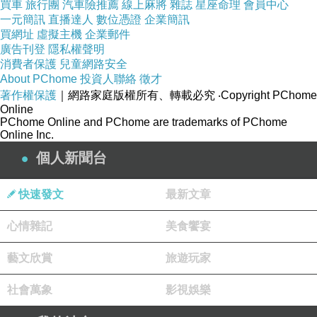
買車
旅行團
汽車險推薦
線上麻將
雜誌
星座命理
會員中心
場上買得到的中低價位酒；此網站指南雖然名氣
一元簡訊
直播達人
數位憑證
企業簡訊
不如Wine Spectator大，但從它過去歷週選出的
買網址
虛擬主機
企業郵件
廣告刊登
隱私權聲明
酒中，仍看得出它也是具有相當的公正客觀性；
消費者保護
兒童網路安全
例如1998 Rosemount Estate Shiraz(US$11.00)
About PChome
投資人聯絡
徵才
與1998 Berringer Sauvignon Blanc(US$11.99)
著作權保護
｜網路家庭版權所有、轉載必究
‧Copyright PChome
Online
都曾入選，而這二支酒不但WS也給予高度的評
PChome Online and PChome are trademarks of PChome
Online Inc.
價，我個人都喝過，也認同它們都是物超所值的
選擇(以US$11與US$11.99而言)；而Felline
個人新聞台
1997 Primitivo di Manduria不但入選，而且還被
快速發文
最新文章
選中過二次，更是唯一一年中被選中二次的酒，
若說它是Best Buy中的Best Buy，其實一點也不
心情雜記
美食饗宴
為過! Felline 1997 Primitivo di Manduria第一次
藝文欣賞
旅遊玩家
入選約在去年上旬，當時美國售價約US$13，第
二次入選約在去年下旬，當時美國售價約
社會萬象
影視娛樂
US$14，以這種價位在美國可以名列物超所值酒