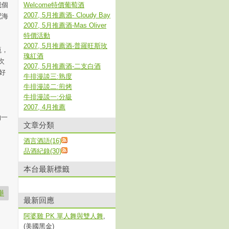
我個
Welcome特價葡萄酒
2007, 5月推薦酒- Cloudy Bay
配海
2007, 5月推薦酒-Mas Oliver
特價活動
2007, 5月推薦酒-普羅旺斯玫
瓶，
瑰紅酒
次
2007, 5月推薦酒-二支白酒
好
牛排漫談三:熟度
。
牛排漫談二:煎烤
牛排漫談一:分級
2007, 4月推薦
約一
文章分類
酒言酒語(16)
品酒紀錄(30)
本台最新標籤
舉
最新回應
阿婆雞 PK 單人舞與雙人舞
,
(美國黑金)