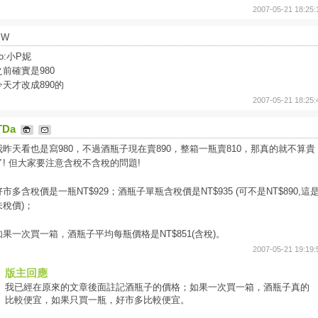
2007-05-21 18:25:
JW
o:小P妮
之前確實是980
今天才改成890的
2007-05-21 18:25:
TDa
我昨天看也是寫980，不過酒瓶子現在賣890，整箱一瓶賣810，那真的就不算貴
了! 但大家要注意含稅不含稅的問題!
好市多含稅價是一瓶NT$929；酒瓶子單瓶含稅價是NT$935 (可不是NT$890,這
未稅價)；
如果一次買一箱，酒瓶子平均每瓶價格是NT$851(含稅)。
2007-05-21 19:19:
版主回應
我已經在原來的文章後面註記酒瓶子的價格；如果一次買一箱，酒瓶子真的
比較便宜，如果只買一瓶，好市多比較便宜。