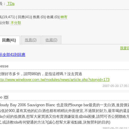
長：
TDa
(19,471) | 回應(41)| 推薦 (
0
)| 收藏 (
0
)|
轉寄
站分類:
不分類
推薦(
0
)
收藏(
0
)
回應(41)
我要
示全部41則回應
Jesse
沒辦好市多卡，請問980的，是指這裡嗎？沒去買過
ttp://www.winelover.com.tw/modules/news/article.php?storyid=173
2007-05-20 17:35:
oo
loudy Bay 2006 Sauvignon Blanc 也是我們lounge bar最貴的一支白酒,進貨價
略低於900,還有其他的紅白酒也都有稍稍比外面便宜,不過限於財力,最常喝的還
tda介紹的低價酒,想幫大家買酒又怕有賣酒嫌疑造成tda困擾,請問可否公開聯絡
式,或請教tda有何變通的方法?(誠心想幫大家省點錢,決無營利的目的)
2007-05-21 00:21: