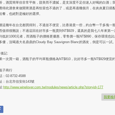
等，酒質簡單但非常平衡，甜美而不濃膩，是支深度不足但迷人好喝的白酒；
覺得此酒拿來做開胃酒是再恰當也不過的了，或是再過幾個月，在炎炎夏日搭
佐餐，也絕對是極好的選擇。
酒這幾年在台北都買得到，不過並不便宜，比香港貴一些，約台幣一千多塊一
否值得很難說；不過這回在好市多一瓶賣到NT$929，還真的是我七八年來第一
到低於1000元者，而酒瓶子的價格更優惠，零售價一瓶NT$890，保存環境也比
多優，沒喝過大名鼎鼎的Cloudy Bay Sauvignon Blanc的酒友，倒是可以一試
* 後記:
果一次買一箱，酒瓶子的平均單瓶價格為NT$810，比好市多一瓶NT$929便宜
。
瓶子商行
：02-8732-4588
址：台北市信安街143號
址:
http://www.winelover.com.tw/modules/news/article.php?storyid=177
我要檢