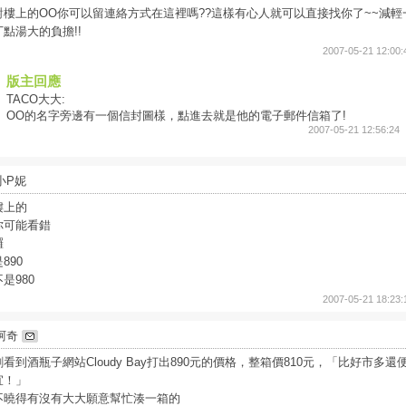
對樓上的OO你可以留連絡方式在這裡嗎??這樣有心人就可以直接找你了~~減輕
丁點湯大的負擔!!
2007-05-21 12:00:
版主回應
TACO大大:
OO的名字旁邊有一個信封圖樣，點進去就是他的電子郵件信箱了!
2007-05-21 12:56:24
小P妮
樓上的
你可能看錯
囉
890
不是980
2007-05-21 18:23:
阿奇
剛看到酒瓶子網站Cloudy Bay打出890元的價格，整箱價810元，「比好市多還
宜！」
不曉得有沒有大大願意幫忙湊一箱的