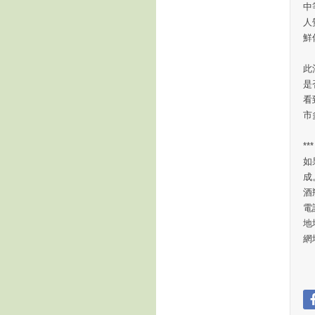
中
人
鮮
此
是
看
市
**
如
成
酒
電話
地
網