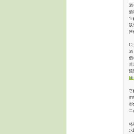
酒名
酒廠
售
販
推薦
C
酒
個
舊
釀
ht
它
們的
都
二
此
水