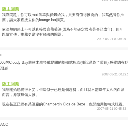
版主回應
我沒問題，你可以mail酒單與價錢給我，只要有值得推薦的，我當然替你推
薦，請大家直接去你的lounge bar購買。
依法規網路上不可以直接買賣葡萄酒(因為不能確定買者是否已成年)，但可
以做宣傳，推薦更是沒有觸法的問題。
2007-05-21 00:39:29
oo
2006的Cloudy Bay將軟木塞換成易開的旋轉式瓶蓋(據說是為了環保),感覺總有
怪怪的
2007-05-21 00:29:
版主回應
我剛開始也覺得不妥，但這似乎已經是個趨勢，而且就不需陳年太久的白酒
而言，應該無傷大雅。
現在甚至已經有某酒廠的Chambertin Clos de Beze，也開始用旋轉式瓶蓋。
2007-05-21 00:45:33
TACO