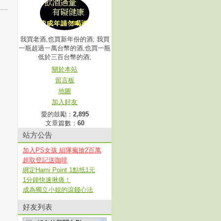
我買老酒,也買新年份的酒; 我買
一瓶超過一萬台幣的酒,也買一瓶
低於三百台幣的酒;
關於本站
留言板
地圖
加入好友
愛的鼓勵：
2,895
文章篇數：
60
站方公告
加入PS女孩 組隊瘋搶2百萬
超取登記送咖啡
綁定Hami Point 1點抵1元
1分鐘快速揪痛！
成為獨立小姐的滾錢心法
好友列表