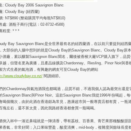
: Cloudy Bay 2006 Sauvignon Blanc
: Cloudy Bay (紐西蘭)
價: NT$890 (整箱購買平均每瓶NT$810)
售處: 酒瓶子商行(電話：02-8732-4588)
程度: * * *
loudy Bay Sauvignon Blanc是全世界最有名的紐西蘭酒，在以前只要提到紐西
，大部份的人腦中想到的就是Cloudy Bay的Sauvignon Blanc。Cloudy Bay原
小酒廠，素以釀製Sauvignon Blanc聞名，爾後被香檳大廠VCP購入旗下，品
卓越，但聲名更為廣播，且產品線擴及Chardonnay、Riesling、Pinor Noir與香
製方式生產的氣泡酒，有興趣的網友可至Cloudy Bay的網站
tp://www.cloudybay.co.nz/
閱讀細節。
們的Chardonnay與氣泡酒我也都喝過，品質不錯，不過我個人認為最突出還是
Sauvignon Blanc與Pinor Noir。這款Sauvignon Blanc我從1996年份喝起，
會喝個幾次，由於此酒在香港頗為常見，惠康超市與一般專賣店都有賣，一瓶
百塊左右，還不算太貴，因此我路經香港都會買一瓶喝喝。
酒倒入杯中一湊近鼻端就是一陣清香，帶有荔枝、百香果、青芒果那種酸酸甜
果香氣，非常好聞；入口果味豐盈，酸度清爽，mid-body，複雜度與餘味長度