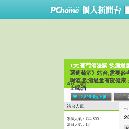
T大 葡萄酒漫談-飲酒過
選葡萄酒》站台,需要參考舊
喝酒-飲酒過量有礙健康
首頁
活動
止喝酒
2,895
1
愛的鼓勵
站台人氣
20
2
累積人氣：
744,800
當日人氣：
13