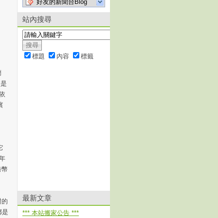
好友的新聞台Blog
站內搜尋
標題
內容
標籤
蘭
本是
質依
檳
它
每年
港幣
最新文章
甜的
都是
*** 本站搬家公告 ***