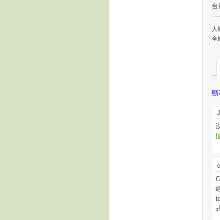
台
人氣
全
顯
h
C