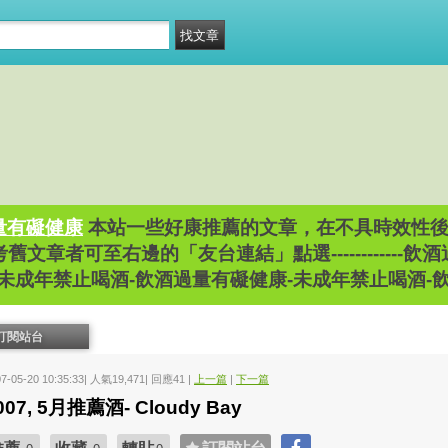
量有礙健康
本站一些好康推薦的文章，在不具時效性後，
文章者可至右邊的「友台連結」點選------------
-未成年禁止喝酒-飲酒過量有礙健康-未成年禁止喝酒-
訂閱站台
07-05-20 10:35:33| 人氣19,471| 回應41 |
上一篇
|
下一篇
007, 5月推薦酒- Cloudy Bay