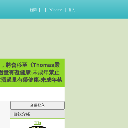
|
|
|
新聞
PChome
登入
將會移至《Thomas嚴
飲酒過量有礙健康-未成年禁止
飲酒過量有礙健康-未成年禁
自我介紹
TDa