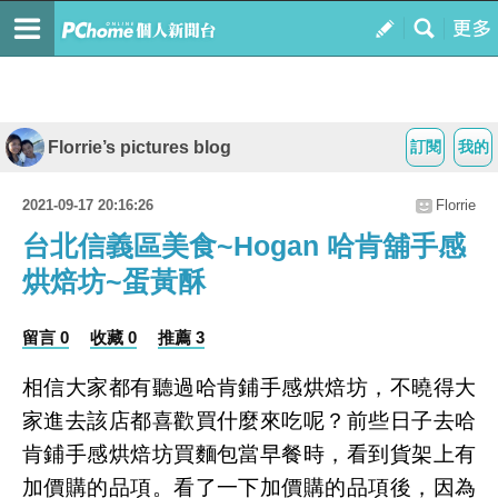
Florrie’s pictures blog
訂閱
我的
2021-09-17 20:16:26
Florrie
台北信義區美食~Hogan 哈肯舖手感
烘焙坊~蛋黃酥
留言 0
收藏 0
推薦 3
相信大家都有聽過哈肯鋪手感烘焙坊，不曉得大
家進去該店都喜歡買什麼來吃呢？前些日子去哈
肯鋪手感烘焙坊買麵包當早餐時，看到貨架上有
加價購的品項。看了一下加價購的品項後，因為