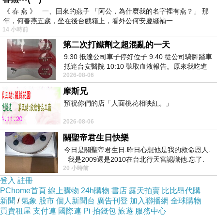
《 春 燕 》 一、回來的燕子 「阿公，為什麼我的名字裡有燕？」 那
年，何春燕五歲，坐在後台戲箱上，看外公何安慶縫補一
14 小時前
第二次打鐵劑之超混亂的一天
9:30 抵達公司車子停好位子 9:40 從公司騎腳踏車
抵達台安醫院 10:10 聽取血液報告。原來我吃進
2026-08-06
去的 B12 彌可保並非沒有吸收而是超
摩斯兄
預祝你們的店「人面桃花相映紅。」
2026-08-06
關聖帝君生日快樂
今日是關聖帝君生日.昨日心想他是我的救命恩人.
外觀
我是2009還是2010在台北行天宮認識他.忘了.
20 小時前
一個奇摩交友的網友學
該店的蛋黃酥大小是屬於正常款，1顆為60g重。
登入
註冊
但還是不建議大家一次吃太多顆。倘若沒辦法在
PChome首頁
線上購物
24h購物
書店
露天拍賣
比比昂代購
期限內吃完的話，記得要放入冰箱冷藏。像我每
新聞
/
氣象
股市
個人新聞台
廣告刊登
加入聯播網
全球購物
買賣租屋
支付連
國際連
Pi 拍錢包
旅遊
服務中心
次只要家裡出現太多蛋黃酥時，我就會直接放進