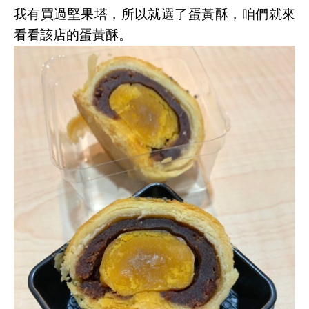
我有買過堅果塔，所以就選了蛋黃酥，咱們就來
看看該店的蛋黃酥。