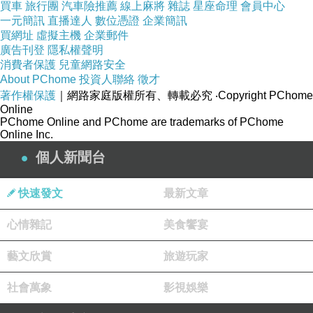
買車
旅行團
汽車險推薦
線上麻將
雜誌
星座命理
會員中心
冰箱保存。要吃時就再用烤箱回烤，千萬不要用
一元簡訊
直播達人
數位憑證
企業簡訊
買網址
虛擬主機
企業郵件
微波爐加熱，這樣可是會出現很可怕的下場。
廣告刊登
隱私權聲明
消費者保護
兒童網路安全
About PChome
投資人聯絡
徵才
著作權保護
｜網路家庭版權所有、轉載必究
‧Copyright PChome
Online
PChome Online and PChome are trademarks of PChome
Online Inc.
個人新聞台
快速發文
最新文章
心情雜記
美食饗宴
藝文欣賞
旅遊玩家
外袋照
社會萬象
影視娛樂
每次我只要看到蛋黃酥的金黃色外觀，我都覺得