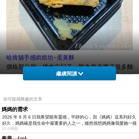
哈肯舖手感烘焙坊~蛋黃酥
價格部分我一樣也忘記了，因為當天買了很多麵
繼續閱讀
包。我也就沒特別記得加價購價格，希望大家可
以見諒。老實說，我去哈肯鋪手感烘焙並沒有固
定購買的品項。我自己是很愛吃該店的藍莓貝
你可能感興趣的文章
果，以及之前曾出現過的桑椹品項。小俞則是愛
媽媽的需求
可露麗，Richard都是隨機購買。所以當天看到
2026 年 8 月 6 日我希望能有靈感，平靜的心，寫《媽媽》這系列好久
有蛋黃酥，我就隨手拿了一顆，因為我還挺好奇
好久，媽媽確是我生命中最重要的人之一，雖然很想媽媽像我愛她一樣
15 小時前
蛋黃酥吃起來的口感為何。
春燕---(一)