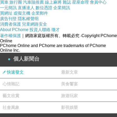
買車
旅行團
汽車險推薦
線上麻將
雜誌
星座命理
會員中心
一元簡訊
直播達人
數位憑證
企業簡訊
買網址
虛擬主機
企業郵件
廣告刊登
隱私權聲明
消費者保護
兒童網路安全
About PChome
投資人聯絡
徵才
著作權保護
｜網路家庭版權所有、轉載必究
‧Copyright PChome
Online
品項
PChome Online and PChome are trademarks of PChome
此盒共有15入，價格為299元，平均一個為19.9
Online Inc.
元，價格頗為親民。妹妹是在中和好市多購買，
個人新聞台
我想大家若想購買的話，現在去任何一間好市多
快速發文
最新文章
應該都能購得，畢竟芋頭奶油酥熱潮也都退燒好
一陣子了。過年前因為看電視大打Switch健身環
心情雜記
美食饗宴
的廣告，愛玩電動的我就叫Richard上網買一台
藝文欣賞
旅遊玩家
Switch，所以過年我跟小俞就瘋狂玩健身環。剛
好妹妹有“蕯爾達傳說”就順便借來玩一下，倘若
社會萬象
影視娛樂
大家有推薦的Switch遊戲也歡迎留言跟我分享。