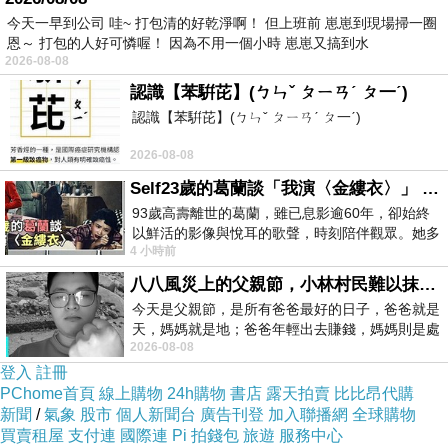
今天一早到公司 哇~ 打包清的好乾淨啊！ 但上班前 崽崽到現場掃一圈
恩～ 打包的人好可憐喔！ 因為不用一個小時 崽崽又搞到水
品項
2026-08-08
我承認之前沒有跟風寫芋頭奶油酥，實在有點小
認識【苯騈芘】(ㄅㄣˇ ㄆㄧㄢˊ ㄆ一ˊ)
遜，但我真的不愛跟風寫文。因為我覺得為了一
認識【苯騈芘】(ㄅㄣˇ ㄆㄧㄢˊ ㄆ一ˊ)
盒芋頭奶油酥還要叫Richard去搶購，這真的太
2026-08-08
瘋狂了。現在也有許多麵包店紛紛推出芋頭可
Self23歲的葛蘭談「我演〈金縷衣〉」 #戀上老電影 #粟子 #葛蘭
頌，我曾在好奇心的驅使下在永和頂溪站附近的
93歲高壽離世的葛蘭，雖已息影逾60年，卻始終
以鮮活的影像與悅耳的歌聲，時刻陪伴觀眾。她多
一間麵包店買過一次。只是我覺得芋頭餡太少，
4 小時前
才多藝、陽光開朗的形象，不僅保留在電影
我也就沒再購買過了。
八八風災上的父親節，小林村民難以抹滅的痛
今天是父親節，是所有爸爸最好的日子，爸爸就是
天，媽媽就是地；爸爸年輕出去賺錢，媽媽則是處
2026-08-08
理家務，職業不分高低貴賤，只有人品才
登入
註冊
PChome首頁
線上購物
24h購物
書店
露天拍賣
比比昂代購
新聞
/
氣象
股市
個人新聞台
廣告刊登
加入聯播網
全球購物
買賣租屋
支付連
國際連
Pi 拍錢包
旅遊
服務中心