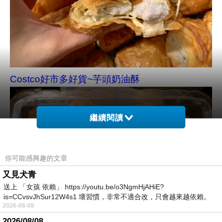
Costco好市多好貨~芋頭奶油酥
繼續閱讀
你可能感興趣的文章
又見犬青
送上 「女孩 依賴」 https://youtu.be/o3NgmHjAHiE?
is=CCvsvJhSur12W4s1 壞習慣，非常不適合改，只會越來越依賴。
2026-08-08
我害怕的
2026/08/08