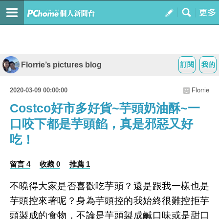
Florrie’s pictures blog
訂閱
我的
2020-03-09 00:00:00
Florrie
Costco好市多好貨~芋頭奶油酥~一
口咬下都是芋頭餡，真是邪惡又好
吃！
留言 4
收藏 0
推薦 1
不曉得大家是否喜歡吃芋頭？還是跟我一樣也是
芋頭控來著呢？身為芋頭控的我始終很難控拒芋
頭製成的食物，不論是芋頭製成鹹口味或是甜口