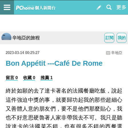
辛地亞的旅程
訂閱
我的
2023-03-14 00:25:27
辛地亞
Bon Appétit ---Café De Rome
留言 0
收藏 0
推薦 1
終於如願的去了達卡著名的法國餐廳吃飯，說起
這件強迫中獎的事，就要歸功起我的那些超細心
又善體人意的朋友們，要不是他們那麼貼心，我
也不好意思硬魯著人家非帶我去不可。我只是聽
說達卡的法國菜不錯，也有很多不錯的西餐選