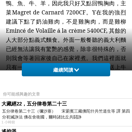
鴨、魚、牛、羊，因此我只好又點回鴨胸肉，主
菜
Magret de Carnard 7200CF
。
Y
在我的強烈
建議下點了奶油雞肉，不是雞胸肉，而是雞柳
Eminc
de Volaille
la cr
me 5400CF,
其餘的
é
á
è
人大部分點義式麵食。外面一般餐聽的義大利麵
已經無法讓我有驚艷的感覺，除非很特殊的，否
則我會等著回家後自己在家裡煮。我們這裡面就
只有一個點了牛排套餐，當我們看到侍者送上牛
繼續閱讀
排套餐的前菜，我們馬上就有一分錢一分貨的感
覺，早知道點套餐，多吃ㄧ點也無妨啊！
先來說我的鴨胸肉，其實是乏善可陳，鴨肉煎的
你可能感興趣的文章
太老了，鹹的醬汁讓我很不習慣，不過以新鮮胡
大藏經22，五分律卷第二十三
五分律卷第二十三（彌沙塞） 宋罽賓三藏佛陀什共竺道生等 譯 第四
椒顆粒煮番茄糊肉汁，也算有不錯的口感，只是
分初滅諍法 佛在舍衛國，爾時諸比丘共鬪諍
老掉了的鴨胸肉太可惜了。
Y
的奶油雞柳倒是令
1 小時前
人刮目相看，雞柳柔軟而不膩，奶油醬汁又入
遙控器