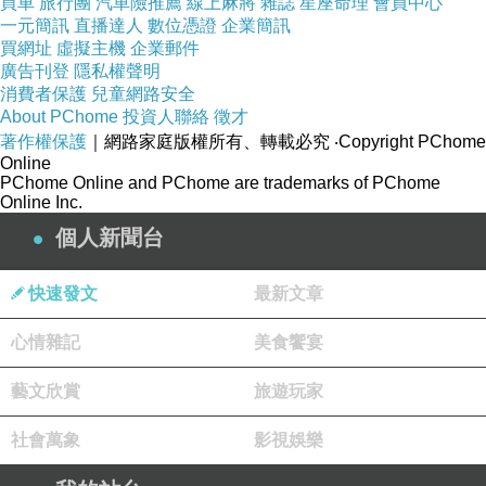
買車
旅行團
汽車險推薦
線上麻將
雜誌
星座命理
會員中心
色，法國餐廳麵點應該不是他們的強項，所以很
一元簡訊
直播達人
數位憑證
企業簡訊
難有什麼好發揮的。聽說這家餐廳的招牌海鮮是
買網址
虛擬主機
企業郵件
廣告刊登
隱私權聲明
「比目魚
塗麵粉後用奶油煎成的
」，
Sole Meuniere
消費者保護
兒童網路安全
可惜我們當下並不知道，錯過了這道美食。
About PChome
投資人聯絡
徵才
著作權保護
｜網路家庭版權所有、轉載必究
‧Copyright PChome
最後我們特別點了
cr
me Brule
é
，烤布蕾，一客
è
Online
2500C
F
。不過經過法國數日的洗禮，每個人都
PChome Online and PChome are trademarks of PChome
Online Inc.
可以說出這家烤布蕾到底夠不夠到地？「沒有
個人新聞台
Magot
的綿密，味道適中，不夠紮實，算是普普
的作品，沒有令人驚喜的口感
」。這些辣妹們
…
快速發文
最新文章
很快就可以寫食評了。
心情雜記
美食饗宴
我們總共每個人消費多少呢？朋友又搶著埋單，
我現在開始擔心他們回來我們要拿什麼招待人
藝文欣賞
旅遊玩家
家，還是派辣妹出場吧！這樣餐點不夠好也勉強
社會萬象
影視娛樂
可以湊合著
…
。哈哈~