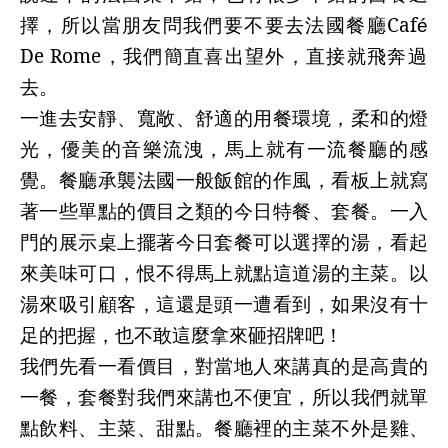
擇，所以當朋友問我們要不要去法國餐廳
Caf
é
De Rome
，我們簡直喜出望外，直接就飛奔過
去。
一進去安靜、寬敞、舒適的用餐環境，柔和的燈
光，優美的音樂流洩，馬上就有一流餐廳的感
覺。餐廳承襲法國一般飯館的作風，看板上就寫
著一些單點的價目之類的今日特餐、套餐。一入
門的展示桌上擺著今日套餐可以選擇的湯，看起
來美味可口，恨不得馬上就點這道湯的主菜。以
湯來吸引顧客，這還是頭一遭看到，如果沒有十
足的把握，也不敢這麼拿來砸招牌吧！
我們先看一看價目，對當地人來講真的是高貴的
一餐，套餐對我們來講也不便宜，所以我們就單
點飲料、主菜、甜點。餐廳裡的主菜不外是雞、