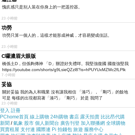
愧疚感只是别人装在你身上的一把遥控器。
味，是相當討喜的一道菜，連不吃外國菜的慧都
可以接受。我們這兩道菜都加了以義大利千層麵
23 小時前
Lasagne
做法烤成的馬鈴薯片泥當附餐，這種附
功勞
餐我還是第一次吃到，份量十足，上層的起士又
功勞只算一個人的，這樣才能形成神威，才容易變成佳話。
多，不過不像千層麵起士味那麼濃，可能是馬鈴
23 小時前
薯把濃厚的起士味都吸走了。
C囉濃眉大眼版
至於朋友點的套餐就更可圈可點了。先說令人齒
橋係土D，但係夠傳神 「D」辦證好失禮咩。我堅強復國 國復強堅我
https://youtube.com/shorts/g9LsieQZzl8?is=hPUYUxMZMc2fLPlk
頰留香的吐司麵包濃湯，一點都不夠我們分，寫
7 小時前
到這裡已經很餓了，大家就看圖索驥吧！主菜烤
妥協
牛肉烤的恰到好處，至於白醬，我已經記不得
關於妥協 我的為人和職業 沒有讓我相信 「湊巧」，「剛巧」的餘地
可是 每樣的出現都寫著「湊巧」「剛巧」 於是 我問了
了，不像塔塔醬，不過白醬不管配鴨胸或牛肉都
23 小時前
不夠出色，後來大家都配回了新鮮胡椒肉汁番茄
登入
註冊
PChome首頁
線上購物
24h購物
書店
露天拍賣
比比昂代購
醬。
新聞
/
氣象
股市
個人新聞台
廣告刊登
加入聯播網
全球購物
至於雞肉、牛肉義大利麵，真的比較平凡不出
買賣租屋
支付連
國際連
Pi 拍錢包
旅遊
服務中心