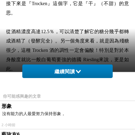
接下來是『Trocken』這個字，它是『干』（不甜）的意
思。
從酒精濃度高達12.5％，可以清楚了解它的糖分幾乎都轉
成酒精了（發酵完全）。另一個角度來看，就是因為殘糖
很少，這種 Trocken 酒的調性一定會偏酸！特別是對於本
身酸度就比一般白葡萄要強的德國 Riesling來說，更是如
此。
繼續閱讀
.
你可能感興趣的文章
將酒冰冷後打開來喝。
形象
沒有能力的人最愛努力保持形象，
一開始的香氣是典型 Riesling 特有的礦石味，還有一點點
彷彿結凍了的醃漬鳳梨、杏桃和柑桔的香氣。
2 小時前
藍玫友6