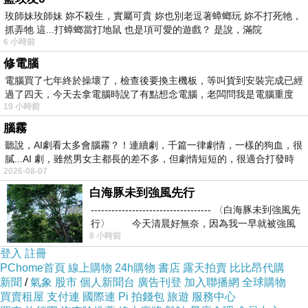
玫師妹玫師妹 妳不殺生，實屬可貴 妳也別老逗著蟑螂玩 妳不打死牠，
不過，喝到口中的感覺就跟傳統的德國甜白不同了。
抓弄牠 這...打蟑螂當打地鼠 也是項可愛的遊戲？ 是說，滿院
6 小時前
它很酸呀！
修電腦
電腦買了七年終於操壞了，檢查後要換主機板，等叫貨到安裝完成已經
過了四天，今天去拿電腦時說了有點想念電腦，老闆問我是電腦重度
那種像是台灣南部路邊攤常見的醃製『楊桃冰』的風味，
19 小時前
合併著非常爽口的酸度（主要是蘋果酸及酒石酸）在嘴裡
腦霧
聽說，AI劇看太多會腦霧？！連續劇，千篇一律劇情，一樣的狗血，很
爆發！讓人感受到一陣又一陣的酸味快感。因為沒有甜度
膩...AI 劇，雖然男女主都長的差不多，但劇情短短的，很適合打發時
的平衡，又因為酒本身也很年輕，奇特的楊桃酸（或說醃
2026-08-07
製水果、青蘋果等）的口味混合微許的氣泡口感，爽快地
白海豚未到強風先行
----------------------------------- 〈白海豚未到強風先
吞下喉嚨，像是品嚐南洋風味的碳酸飲料，天然又新鮮！
行〉 今天清晨好無奈，因為我一早就被強風
.
8 小時前
登入
註冊
但可別被表象騙了。
PChome首頁
線上購物
24h購物
書店
露天拍賣
比比昂代購
新聞
/
氣象
股市
個人新聞台
廣告刊登
加入聯播網
全球購物
在這樣酷熱的天氣下，將酒冰涼了後『暢飲』，幾杯下
買賣租屋
支付連
國際連
Pi 拍錢包
旅遊
服務中心