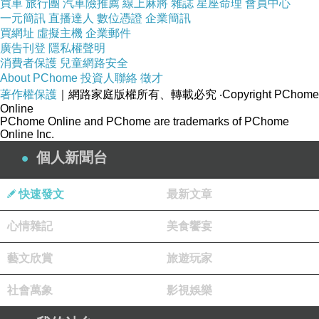
買車
旅行團
汽車險推薦
線上麻將
雜誌
星座命理
會員中心
肚，在還來不及反應之前，那回湧的酒精會讓人一下子就
一元簡訊
直播達人
數位憑證
企業簡訊
感受到酒意。 這酒的香氣和酸度非常特別，然而，隱藏其
買網址
虛擬主機
企業郵件
廣告刊登
隱私權聲明
後是非常紮實的12.5 酒精度（比正常甜德白要高一截）。
消費者保護
兒童網路安全
如果沒有堤防（先吃點東西），很容易就會被這宛如巨浪
About PChome
投資人聯絡
徵才
著作權保護
｜網路家庭版權所有、轉載必究
‧Copyright PChome
般的酒度所淹沒。
Online
PChome Online and PChome are trademarks of PChome
Online Inc.
因為酒精度比較高，回溫後的酒體慢慢轉成溫和（酒精蓋
個人新聞台
過去酸度）。 而且，很奇妙的，酒杯中開始散發出一股白
脫糖（傳統的椰子糖）的味道，縈繞其中則是些許西洋梨
快速發文
最新文章
及檸檬的香氣，口感的變化奇特而明顯。 這款干白，在飲
心情雜記
美食饗宴
用過程中，因為溫度差異，帶來截然不同的轉變，讓人覺
得好像在喝兩瓶不同的酒一樣，感覺很特別。
藝文欣賞
旅遊玩家
社會萬象
影視娛樂
幾乎沒有甜度，相對而言酸味就更顯得力量十足，果香濃