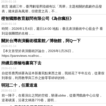
2026-01-16
前言 連續三年，臺灣劇場界陸續有以「馬華」主題相關的戲劇作品發
表，雖未蔚為風潮，但密度之高，不...
橙智國際教育顧問有限公司《為你瘋狂》
2026-01-16
時間：2026年1月4日，週日14:00 地點：臺北表演藝術中心藍盒子 看
到這個團體的名稱，...
關於台灣表演藝術檔案館／博物館，阿Q一下
2026-01-14
【本文首登於表演藝術評論台，2026年1月26日，
https://pareviews.ncafroc...
持續且積極地書寫下去
2026-01-14
自從答應秀娟要為這本新書寫點東西之後，我就花了半年左右，從暑假
到寒假，利用教學與工作之餘零零碎碎的時...
弱冠二十，任重道遠
2026-01-13
前一陣子，在看演出之間的空檔，騎著ubike，從臺灣戲曲中心出發，
逆著磺溪，沿著文林路770巷，過明...