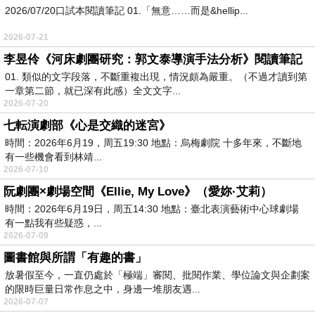
2026/07/20口試本閱讀筆記 01.「無意……而是&hellip...
2026-07-21
李昱伶《河床劇團研究：郭文泰導演手法分析》閱讀筆記
01. 類似的文字段落，不斷重複出現，情況頗為嚴重。（不過才讀到第
一章第二節，就已深有此感）全文文字...
2026-07-20
七転演劇部《心是交織的迷宮》
時間：2026年6月19，周五19:30 地點：烏梅劇院 十多年來，不斷地
有一些機會看到林靖...
2026-07-10
阮劇團×劇場空間《Ellie, My Love》（愛妳·艾莉）
時間：2026年6月19日，周五14:30 地點：臺北表演藝術中心球劇場
有一點我有些疑惑，...
2026-07-09
圖書館與所謂「有趣的書」
放暑假至今，一直仍處於「極端」審閱、批閱作業、學位論文與企劃案
的限時巨量日常作息之中，身邊一堆朋友遇...
2026-07-07