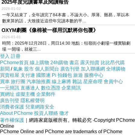
2025年度完讀書單及閱讀報告
2026-01-02
一年又結束了，全年讀完了84本書，不論大小、厚薄、難易，單以本
數來算的話，大致接近這些年完讀本數的平...
OXYM劇團《像棉被一樣用沉默將你包覆》
2026-01-01
時間：2025年12月28日，周日14:30 地點：牯嶺街小劇場一樓實驗劇
場 一開場，就被三...
登入
註冊
PChome首頁
線上購物
24h購物
書店
露天拍賣
比比昂代購
新聞
/
氣象
股市
個人新聞台
廣告刊登
加入聯播網
全球購物
買賣租屋
支付連
國際連
Pi 拍錢包
旅遊
服務中心
買車
旅行團
汽車險推薦
線上麻將
雜誌
星座命理
會員中心
一元簡訊
直播達人
數位憑證
企業簡訊
買網址
虛擬主機
企業郵件
廣告刊登
隱私權聲明
消費者保護
兒童網路安全
About PChome
投資人聯絡
徵才
著作權保護
｜網路家庭版權所有、轉載必究
‧Copyright PChome
Online
PChome Online and PChome are trademarks of PChome