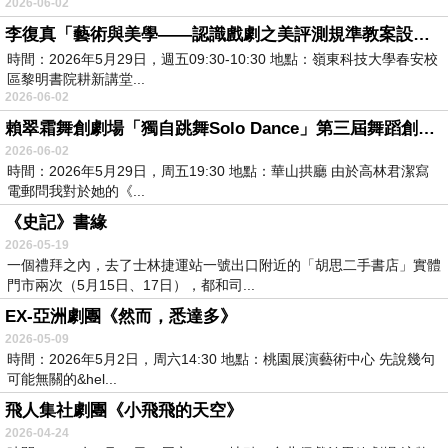
2026-06-02
李復真「藝術與美學——認識戲劇之美評測規準教案設計」回饋意見
時間：2026年5月29日，週五09:30-10:30 地點：嶺東科技大學春安校
區黎明書院耕新講堂...
2026-06-02
賴翠霜舞創劇場「獨自跳舞Solo Dance」第三屆舞蹈創作平台——高林君潔《我獨自在昨天憶想明天的夢》
2026-06-02
時間：2026年5月29日，周五19:30 地點：華山拱廳 由於高林君潔寫
電郵問我對於她的《...
《史記》書緣
2026-05-19
一個禮拜之內，去了士林捷運站一號出口附近的「胡思二手書店」實體
門市兩次（5月15日、17日），都和司...
EX-亞洲劇團《然而，悉達多》
2026-05-09
時間：2026年5月2日，周六14:30 地點：桃園展演藝術中心 先說幾句
可能無關的&hel...
飛人集社劇團《小飛飛的天空》
2026-04-24