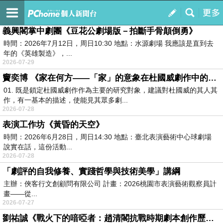
LULUSHARP
訂閱
我的
義興閣掌中劇團《豆花公劇場版－拍斷手骨顛倒勇》
時間：2026年7月12日，周日10:30 地點：水源劇場 我應該是直到去
年的《英雄製造》，...
2026-07-29
竇奕博 《家在何方——「家」的意象在杜國威劇作中的展現與效用》閱讀筆記
01. 既是鎖定杜國威劇作作為主要的研究對象，建議對杜國威的其人其
作，有一基本的描述，使能見其眾多劇...
2026-07-28
表演工作坊《黃昏的天空》
時間：2026年6月28日，周日14:30 地點：臺北表演藝術中心球劇場
說實在話，這份活動...
2026-07-28
「劇評的自我修養、實踐哲學與技術美學」講綱
主辦：俠客行文創顧問有限公司 計畫：2026桃園市表演藝術觀察員計
畫——從...
2026-07-27
劉祐誠《戰火下的喑啞者：趙清閣抗戰時期劇本創作歷程研究》閱讀筆記