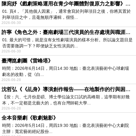
陳宛妤《戲劇策略運用在青少年團體對復原力之影響》閱讀筆記
01. 頁4，「其他個人因素」，通常會寫於列舉項目之後，你將其置於
列舉項目之中，且毫無順序邏輯，很怪...
2026-06-30
許寧《角色之外：臺南劇場三代演員的生存處境與職涯樣態》（1987-2019）閱讀筆記
01. 最大的可惜，就是沒有女性劇場演員的樣本分析。所以論文題目是
否需要微調一下？即便缺乏女性演員的...
2026-06-30
臺灣崑劇團《雷峰塔》
時間：2026年6月14日，周日14:30 地點：臺北表演藝術中心球劇場
劇名的改動，從《白...
2026-06-28
沈哲弘《《乩身》導演創作報告——在地製作的行與困》閱讀筆記
【按：六、七月份是碩、博士學位論文口試的高峰期，這學期有好幾
本，不一定都是北藝大的，也有台灣師範大學...
2026-06-28
全本音樂劇《歌劇魅影》
時間：2026年5月14日，周四19:30 地點：臺北表演藝術中心大劇院
主辦：寬宏藝術經紀股份...