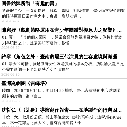
圖書館與所謂「有趣的書」
放暑假至今，一直仍處於「極端」審閱、批閱作業、學位論文與企劃案
的限時巨量日常作息之中，身邊一堆朋友遇...
2026-07-07
陳宛妤《戲劇策略運用在青少年團體對復原力之影響》閱讀筆記
01. 頁4，「其他個人因素」，通常會寫於列舉項目之後，你將其置於
列舉項目之中，且毫無順序邏輯，很怪...
2026-06-30
許寧《角色之外：臺南劇場三代演員的生存處境與職涯樣態》（1987-2019）閱讀筆記
01. 最大的可惜，就是沒有女性劇場演員的樣本分析。所以論文題目是
否需要微調一下？即便缺乏女性演員的...
2026-06-30
臺灣崑劇團《雷峰塔》
時間：2026年6月14日，周日14:30 地點：臺北表演藝術中心球劇場
劇名的改動，從《白...
2026-06-28
沈哲弘《《乩身》導演創作報告——在地製作的行與困》閱讀筆記
【按：六、七月份是碩、博士學位論文口試的高峰期，這學期有好幾
本，不一定都是北藝大的，也有台灣師範大學...