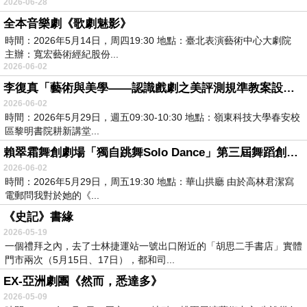
2026-06-28
全本音樂劇《歌劇魅影》
時間：2026年5月14日，周四19:30 地點：臺北表演藝術中心大劇院
主辦：寬宏藝術經紀股份...
2026-06-02
李復真「藝術與美學——認識戲劇之美評測規準教案設計」回饋意見
2026-06-02
時間：2026年5月29日，週五09:30-10:30 地點：嶺東科技大學春安校
區黎明書院耕新講堂...
賴翠霜舞創劇場「獨自跳舞Solo Dance」第三屆舞蹈創作平台——高林君潔《我獨自在昨天憶想明天的夢》
2026-06-02
時間：2026年5月29日，周五19:30 地點：華山拱廳 由於高林君潔寫
電郵問我對於她的《...
《史記》書緣
2026-05-19
一個禮拜之內，去了士林捷運站一號出口附近的「胡思二手書店」實體
門市兩次（5月15日、17日），都和司...
EX-亞洲劇團《然而，悉達多》
2026-05-09