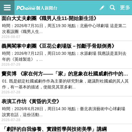
LULUSHARP
訂閱
我的
面白大丈夫劇團《職男人生11-開始新生活》
時間：2026年7月31日，周五19:30 地點：北藝中心球劇場 這是第二
次看該團《職男人生...
2026-08-07
義興閣掌中劇團《豆花公劇場版－拍斷手骨顛倒勇》
時間：2026年7月12日，周日10:30 地點：水源劇場 我應該是直到去
年的《英雄製造》，...
2026-07-29
竇奕博 《家在何方——「家」的意象在杜國威劇作中的展現與效用》閱讀筆記
01. 既是鎖定杜國威劇作作為主要的研究對象，建議對杜國威的其人其
作，有一基本的描述，使能見其眾多劇...
2026-07-28
表演工作坊《黃昏的天空》
時間：2026年6月28日，周日14:30 地點：臺北表演藝術中心球劇場
說實在話，這份活動...
2026-07-28
「劇評的自我修養、實踐哲學與技術美學」講綱