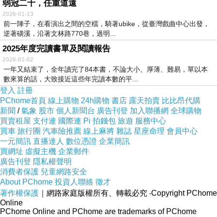
弱冠二十，任重道遠
2026-01-13
前一陣子，在看演出之間的空檔，騎著ubike，從臺灣戲曲中心出發，
逆著磺溪，沿著文林路770巷，過明...
2025年度完讀書單及閱讀報告
2026-01-02
一年又結束了，全年讀完了84本書，不論大小、厚薄、難易，單以本
數來算的話，大致接近這些年完讀本數的平...
登入
註冊
PChome首頁
線上購物
24h購物
書店
露天拍賣
比比昂代購
新聞
/
氣象
股市
個人新聞台
廣告刊登
加入聯播網
全球購物
買賣租屋
支付連
國際連
Pi 拍錢包
旅遊
服務中心
買車
旅行團
汽車險推薦
線上麻將
雜誌
星座命理
會員中心
一元簡訊
直播達人
數位憑證
企業簡訊
買網址
虛擬主機
企業郵件
廣告刊登
隱私權聲明
消費者保護
兒童網路安全
About PChome
投資人聯絡
徵才
著作權保護
｜網路家庭版權所有、轉載必究
‧Copyright PChome
Online
PChome Online and PChome are trademarks of PChome