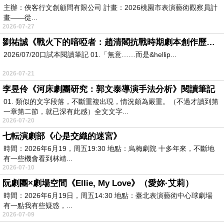
主辦：俠客行文創顧問有限公司 計畫：2026桃園市表演藝術觀察員計
畫——從...
2026-07-27
劉祐誠《戰火下的喑啞者：趙清閣抗戰時期劇本創作歷程研究》閱讀筆記
2026/07/20口試本閱讀筆記 01.「無意……而是&hellip...
2026-07-21
李昱伶《河床劇團研究：郭文泰導演手法分析》閱讀筆記
01. 類似的文字段落，不斷重複出現，情況頗為嚴重。（不過才讀到第
一章第二節，就已深有此感）全文文字...
2026-07-20
七転演劇部《心是交織的迷宮》
時間：2026年6月19，周五19:30 地點：烏梅劇院 十多年來，不斷地
有一些機會看到林靖...
2026-07-10
阮劇團×劇場空間《Ellie, My Love》（愛妳·艾莉）
時間：2026年6月19日，周五14:30 地點：臺北表演藝術中心球劇場
有一點我有些疑惑，...
2026-07-09