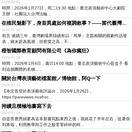
2026-02-02
時間：2026年1月27日，周二19:30 地點：臺北表演藝術中心大劇院
主辦：社團法人台灣法輪...
在殖民魅影下，身首異處如何複調敘事？——當代臺灣劇場「馬華」作品的主題關懷與創作策略
2026-01-16
前言 連續三年，臺灣劇場界陸續有以「馬華」主題相關的戲劇作品發
表，雖未蔚為風潮，但密度之高，不...
橙智國際教育顧問有限公司《為你瘋狂》
2026-01-16
時間：2026年1月4日，週日14:00 地點：臺北表演藝術中心藍盒子 看
到這個團體的名稱，...
關於台灣表演藝術檔案館／博物館，阿Q一下
2026-01-14
【本文首登於表演藝術評論台，2026年1月26日，
https://pareviews.ncafroc...
持續且積極地書寫下去
2026-01-14
自從答應秀娟要為這本新書寫點東西之後，我就花了半年左右，從暑假
到寒假，利用教學與工作之餘零零碎碎的時...