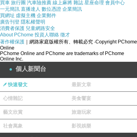
買車
旅行團
汽車險推薦
線上麻將
雜誌
星座命理
會員中心
一元簡訊
直播達人
數位憑證
企業簡訊
由於南隆河酒是我個人的最愛之一，所以由小弟
買網址
虛擬主機
企業郵件
廣告刊登
隱私權聲明
我作了簡單的開場介紹，並由陳律師對
消費者保護
兒童網路安全
Chateauneuf-du-Pape作了精彩的說明，接著大
About PChome
投資人聯絡
徵才
家就開始進行Blind Tasting。雖然是1995的年輕
著作權保護
｜網路家庭版權所有、轉載必究
‧Copyright PChome
Online
酒，但誠如黃教授所說的:這次的酒款品質很整
PChome Online and PChome are trademarks of PChome
Online Inc.
齊，支支都極好，而且變化的幅度很大。我個人
個人新聞台
認為這次是少數每支酒都具高水準的一次品酒會
(另一次是義大利酒品嚐會)，不但每支酒都香氣
快速發文
最新文章
充足、口感甜美，而且每支酒餘韻都很長。以下
是眾人的意見匯整:
心情雜記
美食饗宴
藝文欣賞
旅遊玩家
吳小姐對每支都很滿意，但覺得二號酒最好；葉
醫師也婦唱夫隨，持相同看法，認為二號酒結構
社會萬象
影視娛樂
極好，有蕩婦卡門一般的風騷與野性美!鉅堂兄也