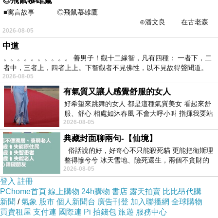
◎飛鼠慕雄鷹
單、評分與美金價格:
■寓言故事 ◎飛鼠慕雄鷹
⊕潘文良 在古老森
2026-08-05
林的底層，住著一隻小飛鼠
1.1995 Chapoutier ”Barbe Rac” (Parker’s:93,
中道
WS:88), US$80
。。。。。。。。。。 善男子！觀十二緣智，凡有四種： 一者下，二
2.1995 Chateau Beaucastel ”Hommage A
者中，三者上，四者上上。下智觀者不見佛性，以不見故得聲聞道。
2026-08-05
Jacques Perrin”(Parker’s:96, WS:95),US$210
有氣質又讓人感覺舒服的女人
3.1995 Chateau Rayas (Parker’s:99), US$320
好希望來跳舞的女人 都是這種氣質美女 看起來舒
4.1995 Domaine de la Janasse ”Vieilles
服、舒心 相處如沐春風 不會大呼小叫 指揮我要站
Vignes” (Parker’s:93), US$42
2026-08-05
哪個位子 妳老幾？？
5.1995 Vieux Donjon (Parker’s:91, WS:78),
典藏封面聊兩句-【仙境】
俗話說的好，好奇心不只能殺死貓 更能把衛斯理
US$30
整得慘兮兮 冰天雪地、險死還生，兩個不貪財的
6.1995 Domaine du Vieux Telegraphe
2026-08-05
人尋什麼寶？ 人家追尋愛情還
(Parker’s:93), US$40
登入
註冊
PChome首頁
線上購物
24h購物
書店
露天拍賣
比比昂代購
7.1995 Chateau Beaucastel (Parker’s:93,
新聞
/
氣象
股市
個人新聞台
廣告刊登
加入聯播網
全球購物
WS:92), US$50
買賣租屋
支付連
國際連
Pi 拍錢包
旅遊
服務中心