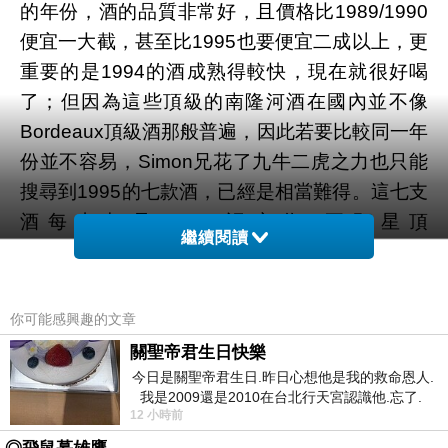
的年份，酒的品質非常好，且價格比1989/1990
便宜一大截，甚至比1995也要便宜二成以上，更
重要的是1994的酒成熟得較快，現在就很好喝
了；但因為這些頂級的南隆河酒在國內並不像
Bordeaux頂級酒那般普遍，因此若要比較同一年
份並不容易，Simon兄花了九牛二虎之力也只能
搜尋到1995的七款酒，已經是相當難得。這七支
酒每支都是Parker認定為”五顆星頂
繼續閱讀
級”(outstanding)的Chateauneuf- du-Pape，評
分從91到99分都有，價格也不便宜，國內零售訂
價都超過NT$1400，其中1995 Chateau
你可能感興趣的文章
Beaucastel ”Hommage A Jacques Perrin”與
關聖帝君生日快樂
1995 Chateau Rayas 更是每瓶超過台幣一萬元
今日是關聖帝君生日.昨日心想他是我的救命恩人.
我是2009還是2010在台北行天宮認識他.忘了.
(此酒去年一月在TCWC的拍賣成交價就已達美金
12 小時前
一個奇摩交友的網友學
320元)，算得上是南隆河的液體黃金！以下是酒