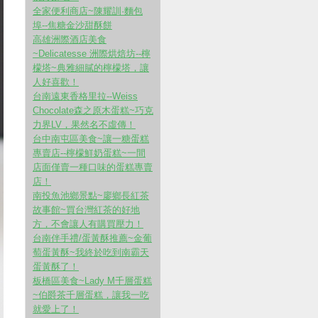
全家便利商店~陳耀訓·麵包
埠--焦糖金沙甜酥餅
高雄洲際酒店美食
~Delicatesse 洲際烘焙坊--檸
檬塔~典雅細膩的檸檬塔，讓
人好喜歡！
台南遠東香格里拉--Weiss
Chocolate森之原木蛋糕~巧克
力界LV，果然名不虛傳！
台中南屯區美食~讓一糖蛋糕
專賣店--檸檬鮮奶蛋糕~一間
店面僅賣一種口味的蛋糕專賣
店！
南投魚池鄉景點~廖鄉長紅茶
故事館~買台灣紅茶的好地
方，不會讓人有購買壓力！
台南伴手禮/蛋黃酥推薦~金葡
萄蛋黃酥~我終於吃到南霸天
蛋黃酥了！
板橋區美食~Lady M千層蛋糕
~伯爵茶千層蛋糕，讓我一吃
就愛上了！