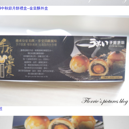
14中秋節月餅禮盒--金皇酥外盒
照