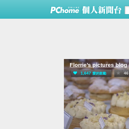
Florrie’s pictures blog
1,647
46
愛的鼓勵