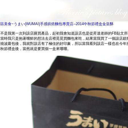
區美食~うまい(WUMAI)手感烘焙麵包專賣店--2014中秋節禮盒金皇酥
並不是我第一次到該店購買產品，起初我會知道該店也是從昇達老師的FB貼文所
，當時我只是抱著嚐鮮的想法去店裡晃晃買麵包來吃，結果當我買了一個該店頗
叉燒波蘿包後，我就對該店有了極佳的好印象，所以當我看到該店一樣也在今年
中秋節禮盒後，當然就是要買個一盒來嚐嚐。