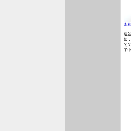
永和
這
知
的
了