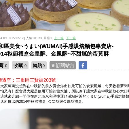
14-09-07 22:05:58| 人氣10,933| 回應0 |
上一篇
|
下一篇
和區美食~うまい(WUMAI)手感烘焙麵包專賣店-
2014秋節禮盒金皇酥、金鳳酥~不甜膩的蛋黃酥
薦
收藏
轉貼
訂閱站台
0
0
0
搬遷至：三重區三賢街203號
想大家萬萬沒想到在中秋節的前夕竟會爆出如此可怕的食安風爆，每天收看新聞
超怕又有什麼食品大廠是使用可怕的餿水油，所以為了讓大家在中秋節放心大口
這就來介紹一間位在新北市永和區捷運頂溪站附近的うまい(wumai)手感烘焙
店所推出的2014中秋節禮盒--金皇酥與金鳳酥禮盒。