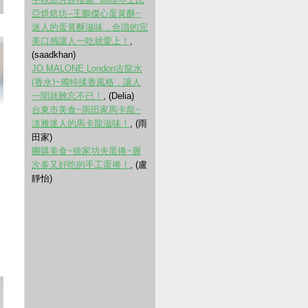
亞烘焙坊--王鵬傑心蛋黃酥~
迷人的蛋黃酥滋味，合諧的完
美口感讓人一吃就愛上！
,
(saadkhan)
JO MALONE London古龍水
(香水)~獨特揉香風格，讓人
一聞就難忘不已！
, (Delia)
台東市美食~雨田家馬卡龍~
淡雅迷人的馬卡龍滋味！
, (雨
田家)
團購美食~徐家功夫蛋捲~層
次多又好吃的手工蛋捲！
, (盧
靜怡)