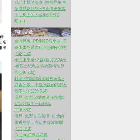
台北士林區美食~故宮晶華 粵
菜港點吃到飽~停止供應倒數
中，想去的人趕緊排行程
吧！！
熱門文章
得
台灣品牌~PRINCE行李箱~華
知名
陰街果然是買行李箱的好地方
推出
(152,440)
小俞上學趣~3歲7個月又24天-
-參觀土城私立裕德藝術幼兒
園(146,230)
料理~電鍋黑啤酒雞肉蒸飯~
好香的飯，不愛吃飯的我都欲
罷不能丫(130,514)
湯品~金華火腿雞湯~輕輕鬆
鬆就能端出一鍋好湯
(116,382)
湯品~鳳梨苦瓜雞湯~自然的
果香甜味，在口中綻放而開
(111,919)
Costco好市多好貨