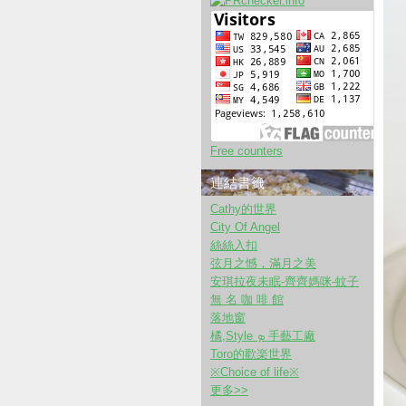
Free counters
連結書籤
Cathy的世界
City Of Angel
絲絲入扣
弦月之憾，滿月之美
安琪拉夜未眠-齊齊媽咪-蚊子
無 名 咖 啡 館
落地窗
橘,Style ܤ 手藝工廠
Toro的歡楽世界
※Choice of life※
更多
>>