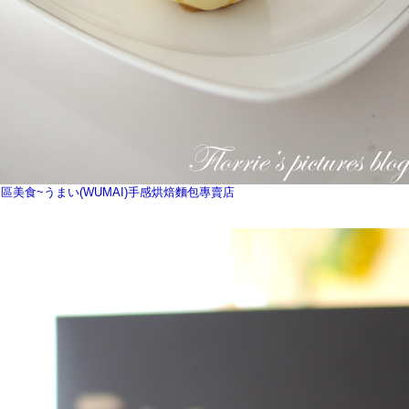
區美食~うまい(WUMAI)手感烘焙麵包專賣店