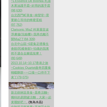
~L'Essence De Boshea 乳油
木果油護手霜~好用的護手霜
(98,630)
台北西門町美食~南蠻堂~需
要耐心等待的蜂蜜蛋糕
(97,762)
Clarisonic Mia2 科萊麗音波
淨膚儀(洗臉機)~我再也離不
開Mia2了(84,309)
台北中山區~6星集足體養生
會館(民權會館)~怕痛的我果
然不適合去腳底按摩！
(80,649)
2013.10.14~10.17香港之旅
~Cookies Quartet曲奇四重奏
蝴蝶酥餅~一口接一口停不下
來丫(79,075)
最新回應
新北樹林區美食~晨希涼麵~
獨特的易開罐涼麵，大家一起
來嚐鮮吧！
, (無為水晶)
中秋節月餅推薦~高雄莎士比