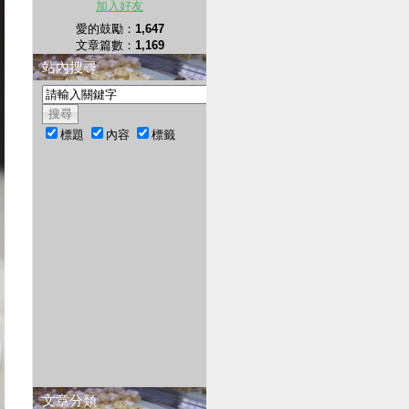
加入好友
愛的鼓勵：
1,647
文章篇數：
1,169
站內搜尋
標題
內容
標籤
文章分類