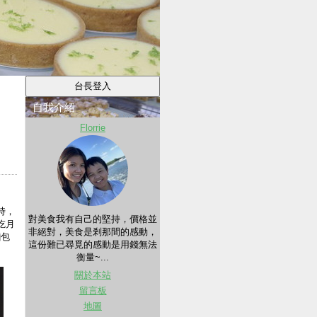
自我介紹
Florrie
時，
對美食我有自己的堅持，價格並
吃月
非絕對，美食是剎那間的感動，
麵包
這份難已尋覓的感動是用錢無法
衡量~...
關於本站
留言板
地圖