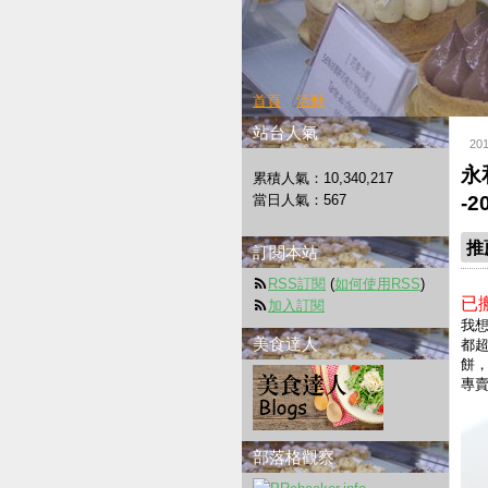
首頁
活動
站台人氣
20
永
累積人氣：
10,340,217
當日人氣：
567
-
推
訂閱本站
RSS訂閱
(
如何使用RSS
)
已
加入訂閱
我
美食達人
都
餅，
專賣
部落格觀察