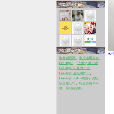
最新訪客列表
本台最新標籤
永和
椒麻蝴蝶酥
、
南投埔里美食
、
Feeling18
、
Feeling18 LAB
、
Feeling18巧克力工房
、
Feeling18生吐司門市
、
Feeling18 LAB-烘焙研究所
、
埔里生吐司
、
埔里必買伴手
禮
、
辣味蝴蝶酥