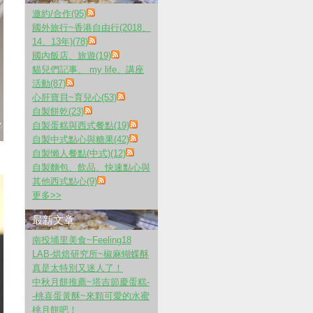
邀約/合作(95)
國外旅行~香港自由行(2018、
14、13年)(78)
國內飯店、旅遊(19)
貓兒們記事、 my life、講座
活動(87)
心肝寶貝~育兒心(53)
自製餅乾(23)
自製蛋糕與西式餐點(19)
自製中式點心與糖果(42)
自製懶人餐點(中式)(12)
自製麵包、飲品、快速點心與
其他西式點心(9)
更多
>>
最新文章
南投埔里美食~Feeling18
LAB-烘焙研究所~椒麻蝴蝶酥
真是太特別又迷人了！
中秋月餅推薦~塔吉節慶蛋糕-
-桃喜蛋黃酥~來顆可愛的水蜜
桃月餅吧！