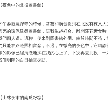
【夜色中的北投圖書館】
下午參觀農禪寺的時候，常芸和演音提到在北投有棟又大
漂亮的環保建築圖書館，讓我生起好奇。離開蓮花素食時
我們四人邊走邊聊，便來到圖書館外圍。由於時間不裕，
們只能在路邊照相留念，不過，在微亮的夜色中，它幽靜
潔的影像已經清澈地揉在我的心上了。下次再去北投，一
找個明朗的白日抽空探訪。
【士林夜市的南瓜籽糖】