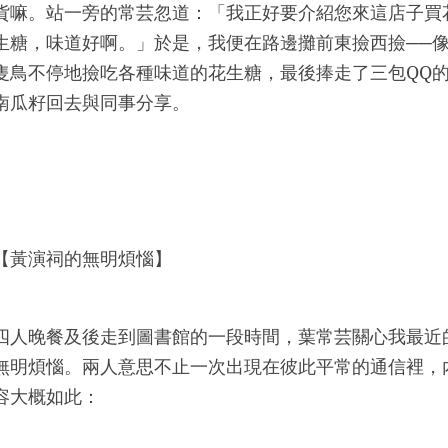
貨嘛。站一旁的常芸忽道：「我正好要介紹您來這店子買
生糖，味道好啊。」於是，我便在路邊攤前東撿西撿──
隻鳥不停地撿吃各種味道的花生糖，最後捧走了三包
QQ
南瓜籽回去與同事分享。
【黃演祠的無明煩惱】
四人晚餐及後走到圖書館的一段時間，葉常芸關心我最近
無明煩惱。兩人意思不止一次出現在彼此平常的通信裡，
容大概如此：