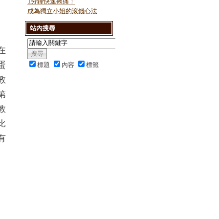
1分鐘快速揪痛！
成為獨立小姐的滾錢心法
站內搜尋
在
蛋
標題
內容
標籤
教
第
教
比
有