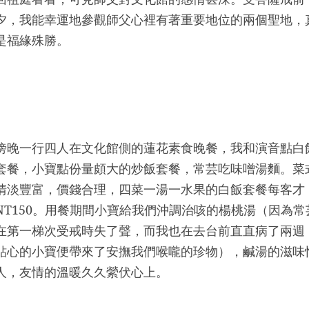
夕，我能幸運地參觀師父心裡有著重要地位的兩個聖地，
是福緣殊勝。
傍晚一行四人在文化館側的蓮花素食晚餐，我和演音點白
套餐，小寶點份量頗大的炒飯套餐，常芸吃味噌湯麵。菜
清淡豐富，價錢合理，四菜一湯一水果的白飯套餐每客才
NT150
。用餐期間小寶給我們沖調治咳的楊桃湯（因為常
在第一梯次受戒時失了聲，而我也在去台前直直病了兩週
貼心的小寶便帶來了安撫我們喉嚨的珍物），鹹湯的滋味
人，友情的溫暖久久縈伏心上。