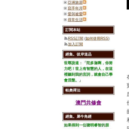
亞洲旅居
寫手年月
愛與被愛
尋常生活
訂閱本站
RSS訂閱
(
如何使用RSS
)
加入訂閱
經集。彼岸道品
世尊說道：「陀多迦啊，你努
力吧！世上有智慧的人，在這
裡聽到我的言詞，就會自己學
會涅槃。」
帕奧禪法
澳門共修會
經集。犀牛角經
如果得到一位聰明睿智的朋