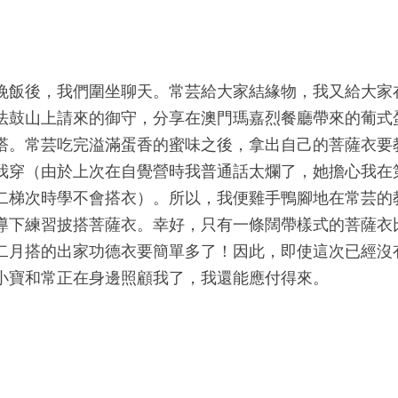
晚飯後，我們圍坐聊天。常芸給大家結緣物，我又給大家
法鼓山上請來的御守，分享在澳門瑪嘉烈餐廳帶來的葡式
塔。常芸吃完溢滿蛋香的蜜味之後，拿出自己的菩薩衣要
我穿（由於上次在自覺營時我普通話太爛了，她擔心我在
二梯次時學不會搭衣）。所以，我便雞手鴨腳地在常芸的
導下練習披搭菩薩衣。幸好，只有一條闊帶樣式的菩薩衣
二月搭的出家功德衣要簡單多了！因此，即使這次已經沒
小寶和常正在身邊照顧我了，我還能應付得來。