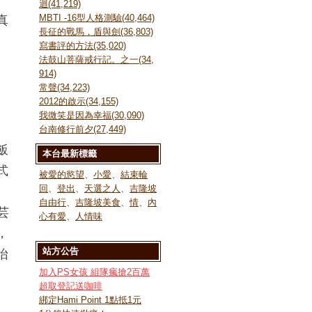
迴(41,219)
真
MBTI -16型人格測驗(40,464)
長征的戰馬，盾與劍(36,803)
寫書評的方法(35,020)
法鼓山菩薩戒行記。之一(34,
914)
常聲(34,223)
2012的啟示(34,155)
我微笑是因為幸福(30,090)
台南修行前夕(27,449)
飯
本台最新標籤
式
被愛的慾望
、
小愛
、
結束輪
回
、
登出
、
天選之人
、
吉隆坡
自由行
、
吉隆坡美食
、
情
、
內
芸
心有愛
、
人情味
，
怡
站方公告
加入PS女孩 組隊瘋搶2百萬
超取登記送咖啡
綁定Hami Point 1點抵1元