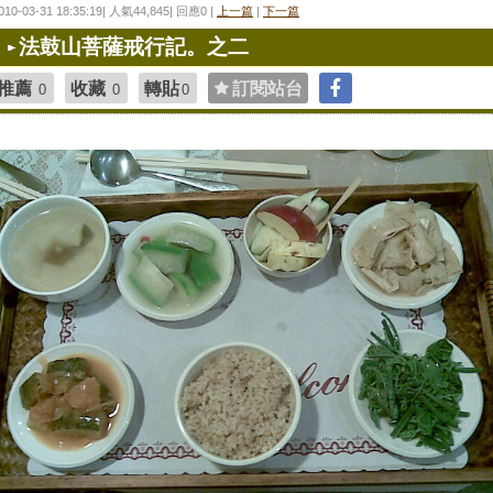
010-03-31 18:35:19| 人氣44,845| 回應0 |
上一篇
|
下一篇
法鼓山菩薩戒行記。之二
推薦
收藏
轉貼
訂閱站台
0
0
0