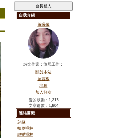
自我介紹
黃曦儀
詩文作家；旅居工作；
關於本站
留言板
地圖
加入好友
愛的鼓勵：
1,213
文章篇數：
1,804
連結書籤
24緣
帕奧禪林
靜樂禪林