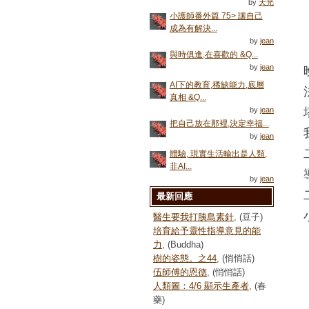
by
天光
小護師番外篇 75> 讓自己
成為有解決...
by
jean
與時俱進,在喜歡的 &Q...
by
jean
AI下的教育,稀缺能力,底層
真相 &Q...
by
jean
把自己放在那裡,決定幸福...
by
jean
體驗, 現實生活輸出是人類,
非AI...
by
jean
最新回應
醫生要我打胰島素針
, (豆子)
培育給予靈性指導意見的能
力
, (Buddha)
樹的姿態。之44
, (悄悄話)
伍師傅的恩德
, (悄悄話)
人類圖：4/6 顯示生產者
, (春
藥)