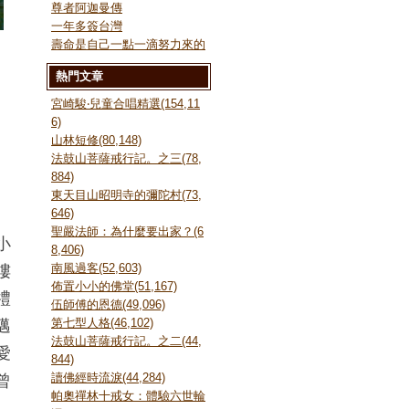
尊者阿迦曼傳
一年多簽台灣
壽命是自己一點一滴努力來的
熱門文章
宮崎駿‧兒童合唱精選(154,11
6)
山林短修(80,148)
法鼓山菩薩戒行記。之三(78,
884)
東天目山昭明寺的彌陀村(73,
646)
聖嚴法師：為什麼要出家？(6
小
8,406)
樓
南風過客(52,603)
佈置小小的佛堂(51,167)
禮
伍師傅的恩德(49,096)
邁
第七型人格(46,102)
法鼓山菩薩戒行記。之二(44,
愛
844)
曾
讀佛經時流淚(44,284)
帕奧禪林十戒女：體驗六世輪