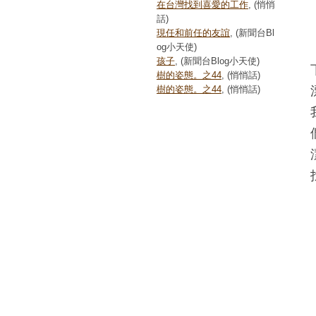
在台灣找到喜愛的工作
, (悄悄
話)
現任和前任的友誼
, (新聞台Bl
og小天使)
孩子
, (新聞台Blog小天使)
樹的姿態。之44
, (悄悄話)
樹的姿態。之44
, (悄悄話)