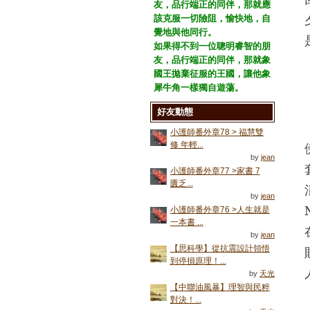
友，品行端正的同伴，那就應
該克服一切險阻，愉快地，自
覺地與他同行。
如果得不到一位聰明睿智的朋
友，品行端正的同伴，那就象
國王拋棄征服的王國，讓他象
犀牛角一樣獨自遊蕩。
好友動態
小護師番外章78 > 福慧雙
修 年輕...
by
jean
小護師番外章77 >家書 7
匱乏...
by
jean
小護師番外章76 >人生就是
一本書 ...
by
jean
【思科學】從抗震設計領悟
到停損原理！...
by
天光
【中聯油風暴】理智與民粹
對決！...