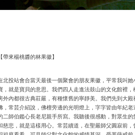
【帶來楊桃醬的林果徽】
在北投站會合當天最後一個聚會的朋友果徽，平常我叫她
寶，就是寶貝的意思。我們四人走進法鼓山的文化館裡，
房外內都很古典莊嚴，有種懷舊的寧靜美。我們先到大殿
佛，常芸介紹說，佛檀旁邊的光明燈上，字字皆由年紀老
的二師伯鑑心長老尼親手所寫。我聽後很感動，對眾生的
和慈悲，就是這樣用心。常芸續道，在聖嚴師父圓寂前，
回祖庭看看，可見師父對文化館的感情甚深。受菩薩戒前