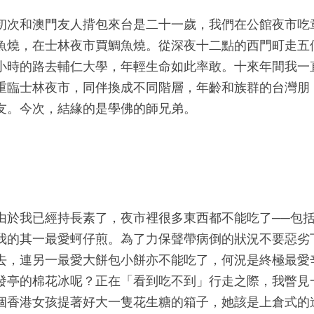
初次和澳門友人揹包來台是二十一歲，我們在公館夜市吃
魚燒，在士林夜市買鯛魚燒。從深夜十二點的西門町走五
小時的路去輔仁大學，年輕生命如此率敢。十來年間我一
重臨士林夜市，同伴換成不同階層，年齡和族群的台灣朋
友。今次，結緣的是學佛的師兄弟。
由於我已經持長素了，夜市裡很多東西都不能吃了──包
我的其一最愛蚵仔煎。為了力保聲帶病倒的狀況不要惡劣
去，連另一最愛大餅包小餅亦不能吃了，何況是終極最愛
發亭的棉花冰呢？正在「看到吃不到」行走之際，我瞥見
個香港女孩提著好大一隻花生糖的箱子，她該是上倉式的