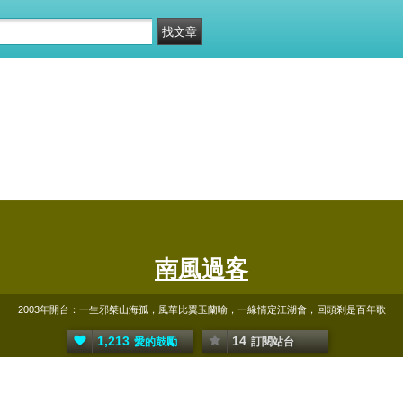
南風過客
2003年開台：一生邪桀山海孤，風華比翼玉蘭喻，一緣情定江湖會，回頭剎是百年歌
1,213
14
愛的鼓勵
訂閱站台